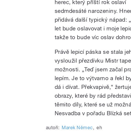
herec, který příští rok oslaví
sedmdesáté narozeniny. Hned
přidává další typický nápad: „
let bude oslavovat i moje lepi
takže to bude víc oslav dohr
Právě lepicí páska se stala j
vysloužil přezdívku Mistr tap
možnosti. „Teď jsem začal pra
lepím. Je to výtvarno a řekl b
dá i dívat. Překvapivě,“ žertu
obrazy, které by rád představ
těmito díly, které se už možná
Nesvadba v pořadu Blízká set
autoři:
Marek Němec
,
eh