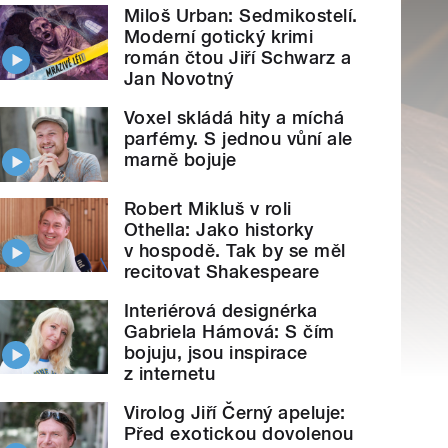
Miloš Urban: Sedmikostelí.
Moderní gotický krimi
román čtou Jiří Schwarz a
Jan Novotný
Voxel skládá hity a míchá
parfémy. S jednou vůní ale
marně bojuje
Robert Mikluš v roli
Othella: Jako historky
v hospodě. Tak by se měl
recitovat Shakespeare
Interiérová designérka
Gabriela Hámová: S čím
bojuju, jsou inspirace
z internetu
Virolog Jiří Černý apeluje:
Před exotickou dovolenou