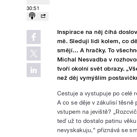
30:51
Inspirace na něj číhá dosl
mě. Sleduji lidi kolem, co dě
smějí… A hračky. To všechno
Michal Nesvadba v rozhovo
tvoří okolní svět obrazy. „
než děj vymýšlím postavičk
Cestuje a vystupuje po celé r
A co se děje v zákulisí těsně 
vstupem na jeviště? „Rozcvič
teď už to dostalo patinu věk
nevyskakuju,“ přiznává se s