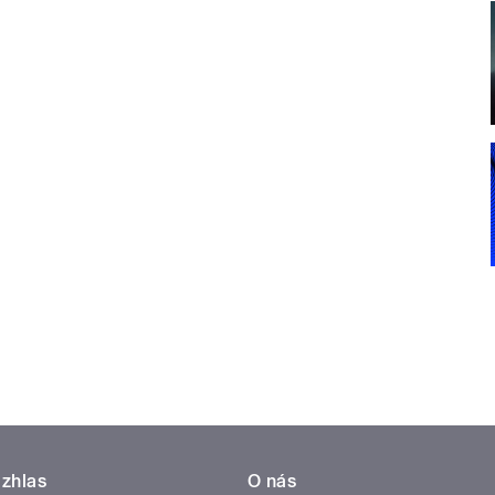
zhlas
O nás