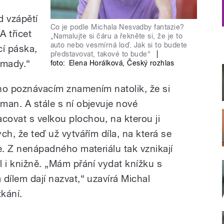
 vzápětí
Co je podle Michala Nesvadby fantazie?
A třicet
„Namalujte si čáru a řekněte si, že je to
auto nebo vesmírná loď. Jak si to budete
cí páska,
představovat, takové to bude“
|
omady.“
foto:
Elena Horálková
,
Český rozhlas
eho poznávacím znamením natolik, že si
eman. A stále s ní objevuje nové
covat s velkou plochou, na kterou ji
ych, že teď už vytvářím díla, na která se
je. Z nenápadného materiálu tak vznikají
il i knižně. „Mám přání vydat knížku s
 dílem dají nazvat,“ uzavírá Michal
kání.