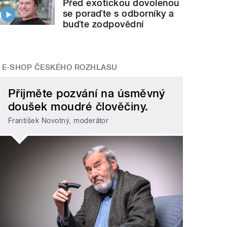
Před exotickou dovolenou
se poraďte s odborníky a
buďte zodpovědní
E-SHOP ČESKÉHO ROZHLASU
Přijměte pozvání na úsměvný
doušek moudré člověčiny.
František Novotný, moderátor