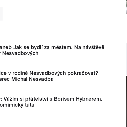
 aneb Jak se bydlí za městem. Na návštěvě
ey Nesvadbových
ice v rodině Nesvadbových pokračovat?
erec Michal Nesvadba
 Vážím si přátelství s Borisem Hybnerem.
tomimický táta