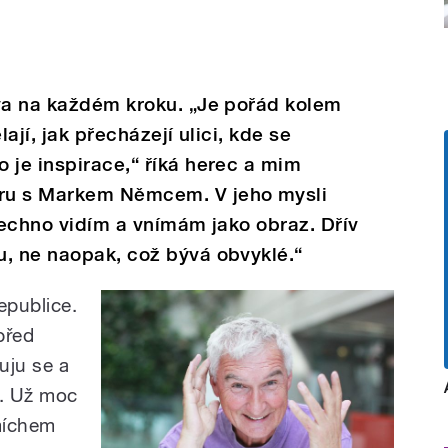
ova na každém kroku. „Je pořád kolem
lají, jak přecházejí ulici, kde se
 je inspirace,“ říká herec a mim
ru s Markem Němcem. V jeho mysli
Všechno vidím a vnímám jako obraz. Dřív
u, ne naopak, což bývá obvyklé.“
epublice.
před
uju se a
u. Už moc
míchem