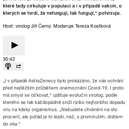
které tady cirkuluje v populaci a i v případě vakcín, o
kterých se tvrdí, že nefungují, tak fungují,“ potvrzuje.
Host: virolog Jiří Černý. Moderuje Tereza Kostková
30:42
„I v případě AstraZenecy bylo prokázáno, že vás ochrání
před nejtěžším průběhem onemocnění Covid-19. I proto
má smysl se očkovat,“ ujišťuje evoluční virolog, podle
kterého se tak každopádně sníží riziko nejhoršího dopadu
viru na lidský organismus. „Nebudete chráněni na sto
procent, ale pořád je to lepší, než, s prominutím, drátem
do oka.“