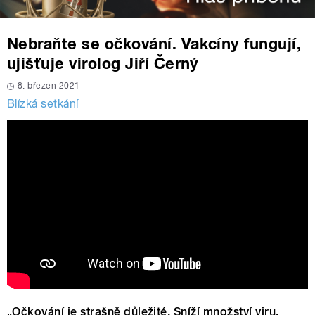
Nebraňte se očkování. Vakcíny fungují,
ujišťuje virolog Jiří Černý
8. březen 2021
Blízká setkání
„Očkování je strašně důležité. Sníží množství viru,