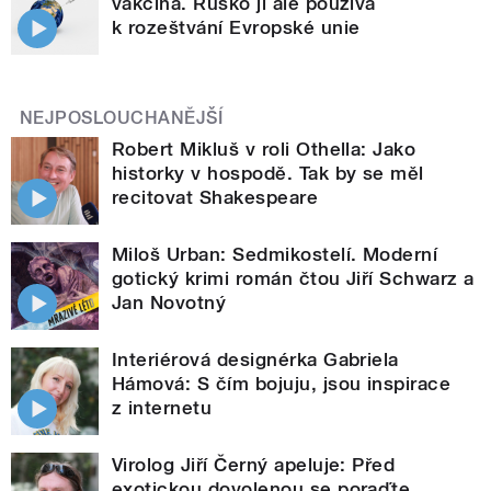
vakcína. Rusko ji ale používá
k rozeštvání Evropské unie
NEJPOSLOUCHANĚJŠÍ
Robert Mikluš v roli Othella: Jako
historky v hospodě. Tak by se měl
recitovat Shakespeare
Miloš Urban: Sedmikostelí. Moderní
gotický krimi román čtou Jiří Schwarz a
Jan Novotný
Interiérová designérka Gabriela
Hámová: S čím bojuju, jsou inspirace
z internetu
Virolog Jiří Černý apeluje: Před
exotickou dovolenou se poraďte