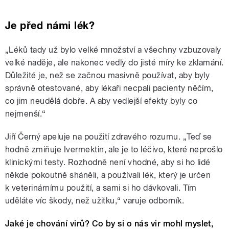
Je před námi lék?
„Léků tady už bylo velké množství a všechny vzbuzovaly
velké naděje, ale nakonec vedly do jisté míry ke zklamání.
Důležité je, než se začnou masivně používat, aby byly
správně otestované, aby lékaři necpali pacienty něčím,
co jim neudělá dobře. A aby vedlejší efekty byly co
nejmenší.“
Jiří Černý apeluje na použití zdravého rozumu. „Teď se
hodně zmiňuje Ivermektin, ale je to léčivo, které neprošlo
klinickými testy. Rozhodně není vhodné, aby si ho lidé
někde pokoutně sháněli, a používali lék, který je určen
k veterinárnímu použití, a sami si ho dávkovali. Tím
uděláte víc škody, než užitku,“ varuje odborník.
Jaké je chování virů? Co by si o nás vir mohl myslet,