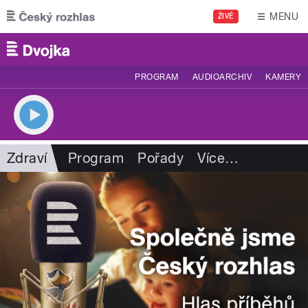
Přejít k hlavnímu obsahu
MENU
ŽIVĚ
PROGRAM
AUDIOARCHIV
KAMERY
Zdraví
Program
Pořady
Více
…