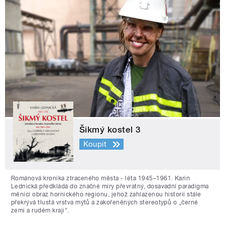
Šikmý kostel 3
Koupit
Románová kronika ztraceného města - léta 1945–1961. Karin
Lednická předkládá do značné míry převratný, dosavadní paradigma
měnící obraz hornického regionu, jehož zahlazenou historii stále
překrývá tlustá vrstva mýtů a zakořeněných stereotypů o „černé
zemi a rudém kraji“.