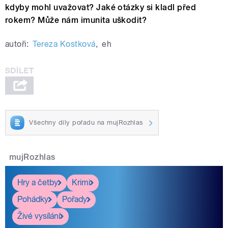
kdyby mohl uvažovat? Jaké otázky si kladl před
rokem? Může nám imunita uškodit?
autoři:
Tereza Kostková
,
eh
Všechny díly pořadu na mujRozhlas
mujRozhlas
Hry a četby
Krimi
Pohádky
Pořady
Živé vysílání