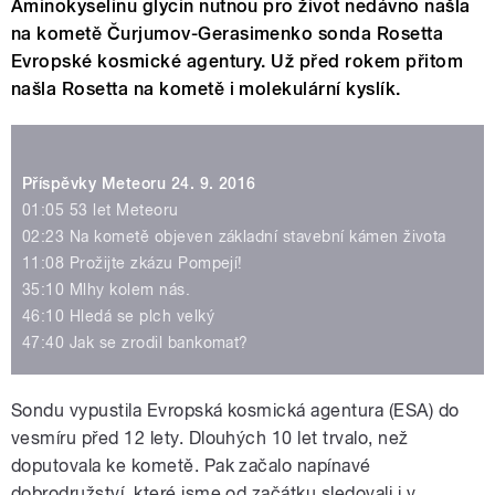
Aminokyselinu glycin nutnou pro život nedávno našla
na kometě Čurjumov-Gerasimenko sonda Rosetta
Evropské kosmické agentury. Už před rokem přitom
našla Rosetta na kometě i molekulární kyslík.
Příspěvky Meteoru 24. 9. 2016
01:05 53 let Meteoru
02:23 Na kometě objeven základní stavební kámen života
11:08 Prožijte zkázu Pompejí!
35:10 Mlhy kolem nás.
46:10 Hledá se plch velký
47:40 Jak se zrodil bankomat?
Sondu vypustila Evropská kosmická agentura (ESA) do
vesmíru před 12 lety. Dlouhých 10 let trvalo, než
doputovala ke kometě. Pak začalo napínavé
dobrodružství, které jsme od začátku sledovali i v