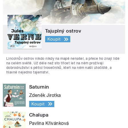
Tajuplný ostrov
Koupit
Lincolnův ostrov nikdo nikdy na mapě nenašel, a přece ho znají lidé
na celém světě. Už déle než sto třicet let na něm prožívají
dobrodružství s pěticí trosečníků, kteří na něm našli útočiště, a
hlavně nejedno tajemství.
Saturnin
Zdeněk Jirotka
Koupit
Chalupa
Pavlína Křivánková