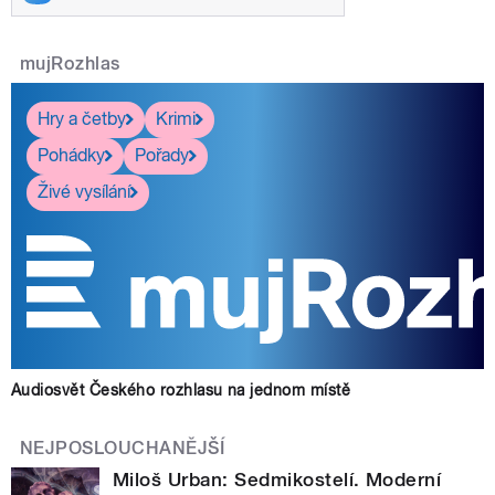
mujRozhlas
Hry a četby
Krimi
Pohádky
Pořady
Živé vysílání
Audiosvět Českého rozhlasu na jednom místě
NEJPOSLOUCHANĚJŠÍ
Miloš Urban: Sedmikostelí. Moderní