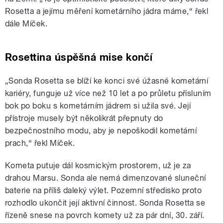
Rosetta a jejímu měření kometárního jádra máme,“ řekl
dále Míček.
Rosettina úspěšná mise končí
„Sonda Rosetta se blíží ke konci své úžasné kometární
kariéry, funguje už více než 10 let a po průletu přísluním
bok po boku s kometárním jádrem si užila své. Její
přístroje musely být několikrát přepnuty do
bezpečnostního modu, aby je nepoškodil kometární
prach,“ řekl Míček.
Kometa putuje dál kosmickým prostorem, už je za
drahou Marsu. Sonda ale nemá dimenzované sluneční
baterie na příliš daleký výlet. Pozemní středisko proto
rozhodlo ukončit její aktivní činnost. Sonda Rosetta se
řízeně snese na povrch komety už za pár dní, 30. září.