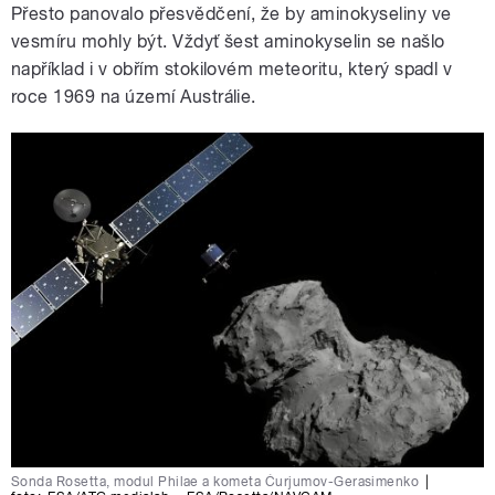
Přesto panovalo přesvědčení, že by aminokyseliny ve
vesmíru mohly být. Vždyť šest aminokyselin se našlo
například i v obřím stokilovém meteoritu, který spadl v
roce 1969 na území Austrálie.
Sonda Rosetta, modul Philae a kometa Čurjumov-Gerasimenko
|