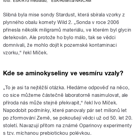
foto:
ESA/ATG medialab
,
ESA/Rosetta/NAVCAM
Slibná byla mise sondy Stardust, která sbírala vzorky z
plynného obalu komety Wild 2. „Sonda v roce 2006
přinesla několik miligramů materiálu, ve kterém byl glycin
detekován. Ale protože ho bylo málo, tak se vědci
domnívali, že mohlo dojít k pozemské kontaminaci
vzorku,“ řekl Míček.
Kde se aminokyseliny ve vesmíru vzaly?
„To je asi ta nejtěžší otázka. Hledáme odpověď na něco,
co sice můžeme částečně laboratorně nasimulovat, ale
příroda nás může stejně překvapit,“ řekl Ivo Míček.
Napodobit podmínky, které panovaly pár set milionů let
po zformování Země, se pokoušejí vědci už od 50. let 20.
století. Navazují přitom na známé Oparinovy experimenty
s tzv. míchanou prebiotickou polévkou.