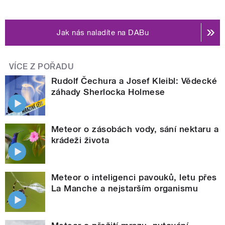
Jak nás naladíte na DABu
VÍCE Z POŘADU
Rudolf Čechura a Josef Kleibl: Vědecké
záhady Sherlocka Holmese
Meteor o zásobách vody, sání nektaru a
krádeži života
Meteor o inteligenci pavouků, letu přes
La Manche a nejstarším organismu