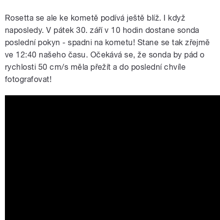
Rosetta se ale ke kometě podívá ještě blíž. I když
naposledy. V pátek 30. září v 10 hodin dostane sonda
poslední pokyn - spadni na kometu! Stane se tak zřejmě
ve 12:40 našeho času. Očekává se, že sonda by pád o
rychlosti 50 cm/s měla přežít a do poslední chvíle
fotografovat!