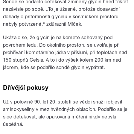
Sondě se podařilo detekovat zmíněný glycin hned třikrát
nezávisle po sobě. „To je úžasné, protože dosavadní
dohady o přítomnosti glycinu v kosmickém prostoru
nebyly potvrzené,“ zdůraznil Míček.
Ukázalo se, že glycin je na kometě schovaný pod
povrchem ledu. Do okolního prostoru se uvolňuje při
prohřívání kometárního jádra v přísluní, při teplotách nad
150 stupňů Celsia. A to i do výšek kolem 200 km nad
jádrem, kde se podařilo sondě glycin vypátrat.
Dřívější pokusy
Už v polovině 90. let 20. století se vědci snažili objevit
aminokyseliny v mezihvězdných oblacích. Podařilo se je
sice detekovat, ale opakovaná měření nikdy nebyla
úspěšná.