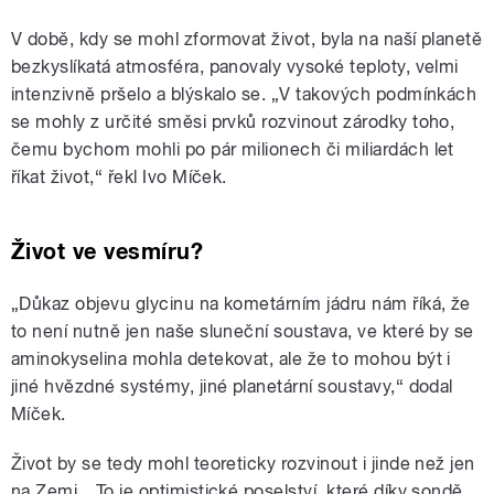
V době, kdy se mohl zformovat život, byla na naší planetě
bezkyslíkatá atmosféra, panovaly vysoké teploty, velmi
intenzivně pršelo a blýskalo se. „V takových podmínkách
se mohly z určité směsi prvků rozvinout zárodky toho,
čemu bychom mohli po pár milionech či miliardách let
říkat život,“ řekl Ivo Míček.
Život ve vesmíru?
„Důkaz objevu glycinu na kometárním jádru nám říká, že
to není nutně jen naše sluneční soustava, ve které by se
aminokyselina mohla detekovat, ale že to mohou být i
jiné hvězdné systémy, jiné planetární soustavy,“ dodal
Míček.
Život by se tedy mohl teoreticky rozvinout i jinde než jen
na Zemi. „To je optimistické poselství, které díky sondě