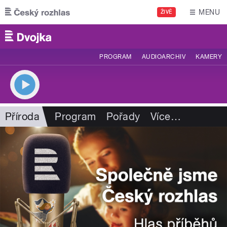
Přejít k hlavnímu obsahu
MENU
ŽIVĚ
PROGRAM
AUDIOARCHIV
KAMERY
Příroda
Program
Pořady
Více
…