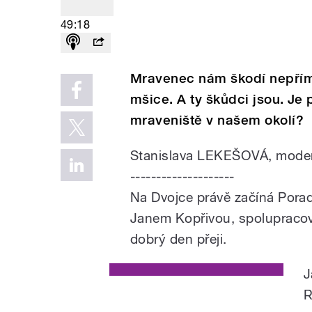
49:18
Mravenec nám škodí nepřímo
mšice. A ty škůdci jsou. Je
mraveniště v našem okolí?
Stanislava LEKEŠOVÁ, mode
--------------------
Na Dvojce právě začíná Pora
Janem Kopřivou, spolupraco
dobrý den přeji.
J
R