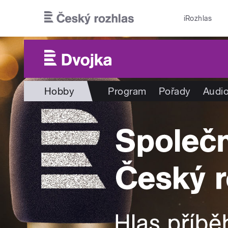
Přejít k hlavnímu obsahu
iRozhlas
Hobby
Program
Pořady
Audio