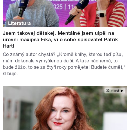
Literatura
Jsem takovej dětskej. Mentálně jsem ulpěl na
úrovni maxipsa Fíka, ví o sobě spisovatel Patrik
Hartl
Co známý autor chystá? „Kromě knihy, kterou teď píšu,
mám dokonale vymyšlenou další. A ta je nádherná, to
bude žůžo, to se za čtyři roky pomějete! Budete čumět,“
slibuje.
33 minut