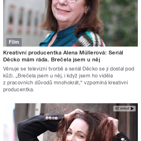
Film
Kreativní producentka Alena Müllerová: Seriál
Děcko mám ráda. Brečela jsem u něj
Věnuje se televizní tvorbě a seriál Děcko se jí dostal pod
kůži. „Brečela jsem u něj, i když jsem ho viděla
z pracovních důvodů mnohokrát,“ vzpomíná kreativní
producentka.
42 minut