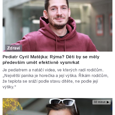
Zdraví
Pediatr Cyril Matějka: Rýma? Děti by se měly
především umět efektivně vysmrkat
Je pediatrem a natáčí videa, ve kterých radí rodičům.
„Největší panika je horečka a její výška. Říkám rodičům,
že teplota se sráží podle stavu dítěte, ne podle její
výšky.“
32 minut