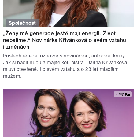
Společnost
„Ženy mé generace ještě mají energii. Život
nebalíme.“ Novinářka Křivánková o svém vztahu
i změnách
Poslechněte si rozhovor s novinářkou, autorkou knihy
Jak si nabít hubu a majitelkou bistra. Darina Křivánková
mluví otevřeně. I o svém vztahu s o 23 let mladším
mužem.
2 díly