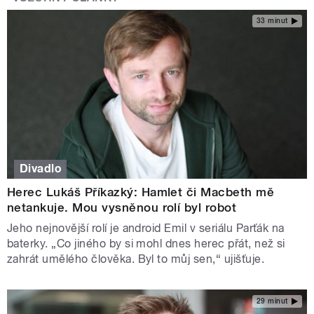
33 minut
Divadlo
Herec Lukáš Příkazký: Hamlet či Macbeth mě
netankuje. Mou vysněnou rolí byl robot
Jeho nejnovější rolí je android Emil v seriálu Parťák na
baterky. „Co jiného by si mohl dnes herec přát, než si
zahrát umělého člověka. Byl to můj sen,“ ujišťuje.
29 minut