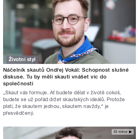
Životní styl
Náčelník skautů Ondřej Vokál: Schopnost slušné
diskuse. Tu by měli skauti vnášet víc do
společnosti
„Skaut vás formuje. Ať budete dělat v životě cokoli,
budete se už pořád držet skautských ideálů. Protože
platí, že skautem jednou, skautem navždy,“ je
přesvědčený.
32 minut