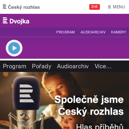
Přejít k hlavnímu obsahu
MENU
ŽIVĚ
PROGRAM
AUDIOARCHIV
KAMERY
Program
Pořady
Audioarchiv
Více
…