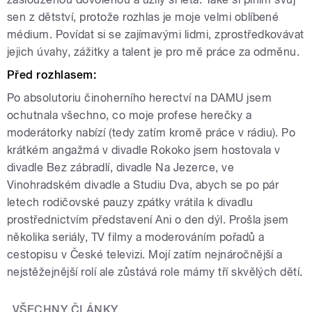
sen z dětství, protože rozhlas je moje velmi oblíbené
médium. Povídat si se zajímavými lidmi, zprostředkovávat
jejich úvahy, zážitky a talent je pro mě práce za odměnu.
Před rozhlasem:
Po absolutoriu činoherního herectví na DAMU jsem
ochutnala všechno, co moje profese herečky a
moderátorky nabízí (tedy zatím kromě práce v rádiu). Po
krátkém angažmá v divadle Rokoko jsem hostovala v
divadle Bez zábradlí, divadle Na Jezerce, ve
Vinohradském divadle a Studiu Dva, abych se po pár
letech rodičovské pauzy zpátky vrátila k divadlu
prostřednictvím představení Ani o den dýl. Prošla jsem
několika seriály, TV filmy a moderováním pořadů a
cestopisu v České televizi. Mojí zatím nejnáročnější a
nejstěžejnější rolí ale zůstává role mámy tří skvělých dětí.
VŠECHNY ČLÁNKY