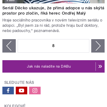
Seriál Děcko ukazuje, že přímá adopce u nás skýtá
prostor pro zločin, říká herec Ondřej Malý
Hraje sociálního pracovníka v novém televizním seriálu o
adopci. „Byl jsem za ni rád, protože hraju buď doktory,
nebo padouchy,“ poznamenává.
STRÁNKY
8
n
zí
Jak nás naladíte na DABu
SLEDUJTE NÁS
KOLEGOVÉ