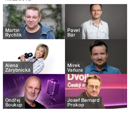
Martin
Pavel
Rychlík
Bár
Alena
Mirek
Zárybnická
Vaňura
Ondřej
Josef Bernard
Soukup
Prokop