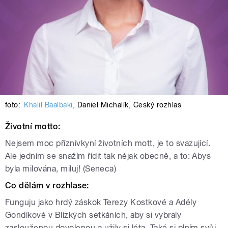
foto:
Khalil Baalbaki
,
Daniel Michalík
,
Český rozhlas
Životní motto:
Nejsem moc příznivkyní životních mott, je to svazující.
Ale jedním se snažím řídit tak nějak obecně, a to: Abys
byla milována, miluj! (Seneca)
Co dělám v rozhlase:
Funguju jako hrdý záskok Terezy Kostkové a Adély
Gondíkové v Blízkých setkáních, aby si vybraly
zaslouženou dovolenou a užily si léta. Také si plním svůj