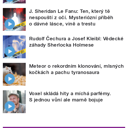
J. Sheridan Le Fanu: Ten, který tě
nespouští z očí. Mysteriózní příběh
o dávné lásce, vině a trestu
Rudolf Čechura a Josef Kleibl: Vědecké
záhady Sherlocka Holmese
Meteor o rekordním klonování, mlsných
kočkách a pachu tyranosaura
Voxel skládá hity a míchá parfémy.
S jednou vůní ale marně bojuje