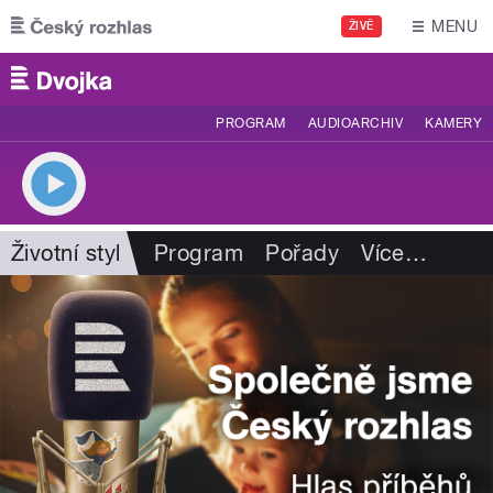
Přejít k hlavnímu obsahu
MENU
ŽIVĚ
PROGRAM
AUDIOARCHIV
KAMERY
Životní styl
Program
Pořady
Více
…