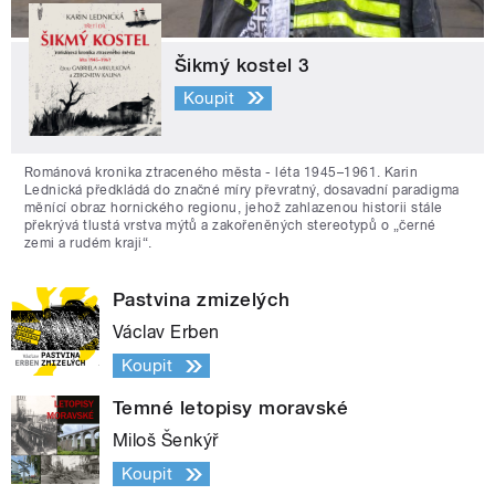
Šikmý kostel 3
Koupit
Románová kronika ztraceného města - léta 1945–1961. Karin
Lednická předkládá do značné míry převratný, dosavadní paradigma
měnící obraz hornického regionu, jehož zahlazenou historii stále
překrývá tlustá vrstva mýtů a zakořeněných stereotypů o „černé
zemi a rudém kraji“.
Pastvina zmizelých
Václav Erben
Koupit
Temné letopisy moravské
Miloš Šenkýř
Koupit