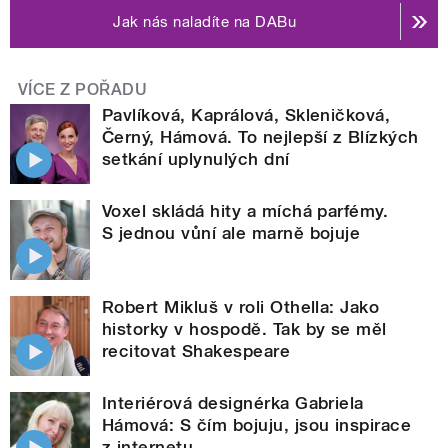
Jak nás naladíte na DABu
VÍCE Z POŘADU
Pavlíková, Kaprálová, Skleničková,
Černý, Hámová. To nejlepší z Blízkých
setkání uplynulých dní
Voxel skládá hity a míchá parfémy.
S jednou vůní ale marně bojuje
Robert Mikluš v roli Othella: Jako
historky v hospodě. Tak by se měl
recitovat Shakespeare
Interiérová designérka Gabriela
Hámová: S čím bojuju, jsou inspirace
z internetu