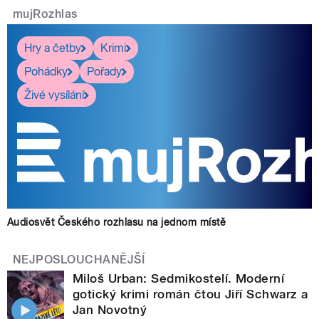
mujRozhlas
Hry a četby
Krimi
Pohádky
Pořady
Živé vysílání
Audiosvět Českého rozhlasu na jednom místě
NEJPOSLOUCHANĚJŠÍ
Miloš Urban: Sedmikostelí. Moderní
gotický krimi román čtou Jiří Schwarz a
Jan Novotný