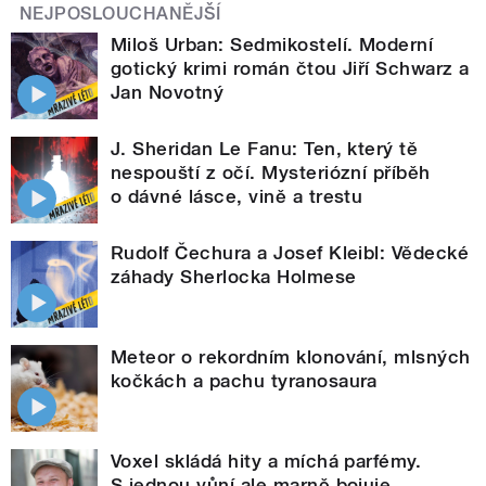
NEJPOSLOUCHANĚJŠÍ
Miloš Urban: Sedmikostelí. Moderní
gotický krimi román čtou Jiří Schwarz a
Jan Novotný
J. Sheridan Le Fanu: Ten, který tě
nespouští z očí. Mysteriózní příběh
o dávné lásce, vině a trestu
Rudolf Čechura a Josef Kleibl: Vědecké
záhady Sherlocka Holmese
Meteor o rekordním klonování, mlsných
kočkách a pachu tyranosaura
Voxel skládá hity a míchá parfémy.
S jednou vůní ale marně bojuje