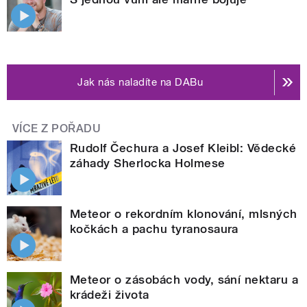
Jak nás naladíte na DABu
VÍCE Z POŘADU
Rudolf Čechura a Josef Kleibl: Vědecké
záhady Sherlocka Holmese
Meteor o rekordním klonování, mlsných
kočkách a pachu tyranosaura
Meteor o zásobách vody, sání nektaru a
krádeži života