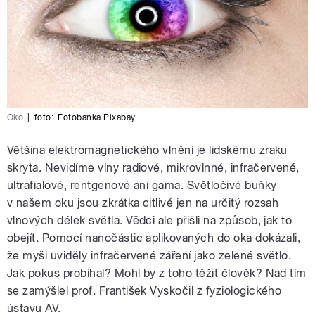
Oko
|
foto:
Fotobanka Pixabay
Většina elektromagnetického vlnění je lidskému zraku
skryta. Nevidíme vlny radiové, mikrovlnné, infračervené,
ultrafialové, rentgenové ani gama. Světločivé buňky
v našem oku jsou zkrátka citlivé jen na určitý rozsah
vlnových délek světla. Vědci ale přišli na způsob, jak to
obejít. Pomocí nanočástic aplikovaných do oka dokázali,
že myši uviděly infračervené záření jako zelené světlo.
Jak pokus probíhal? Mohl by z toho těžit člověk? Nad tím
se zamýšlel prof. František Vyskočil z fyziologického
ústavu AV.