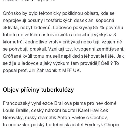
Grónsko by bylo tektonicky poklidnou oblastí, kde se
neprojevují posuny litosférických desek ani sopečná
aktivita, nebýt ledovců. Ledovce pokrývají 85 % povrchu
tohoto největšího ostrova světa a dosahují výšky až 3
kilometrů. Jednotlivé vrstvy přibývají nebo tají, vzájemně
se pohybují, praskají. Vznikají tzv. kryogenní zemětřesení.
Gróňané kvůli tomu museli například stěhovat letiště. Jak
se žije u ledovce a jaký výzkum tam provádějí Češi? To
popsal prof. Jiří Zahradník z MFF UK.
Objev příčiny tuberkulózy
Francouzský vynálezce Braillova písma pro nevidomé
Louis Braille, český národní buditel Karel Havlíček
Borovský, ruský dramatik Anton Pavlovič Čechov,
francouzsko-polský hudební skladatel Fryderyk Chopin,