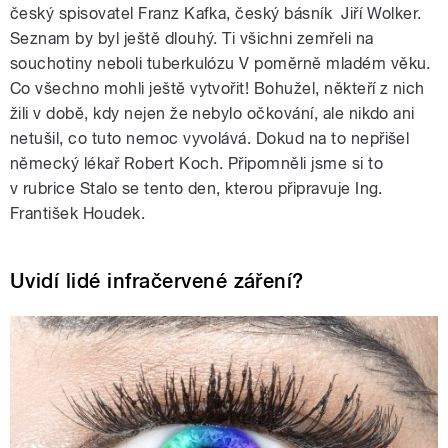
český spisovatel Franz Kafka, český básník Jiří Wolker.
Seznam by byl ještě dlouhý. Ti všichni zemřeli na
souchotiny neboli tuberkulózu V poměrně mladém věku.
Co všechno mohli ještě vytvořit! Bohužel, někteří z nich
žili v době, kdy nejen že nebylo očkování, ale nikdo ani
netušil, co tuto nemoc vyvolává. Dokud na to nepřišel
německý lékař Robert Koch. Připomněli jsme si to
v rubrice Stalo se tento den, kterou připravuje Ing.
František Houdek.
Uvidí lidé infračervené záření?