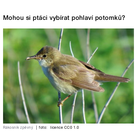
Mohou si ptáci vybírat pohlaví potomků?
Rákosník zpěvný
|
foto:
licence CC0 1.0