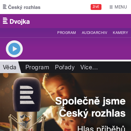
Přejít k hlavnímu obsahu
MENU
ŽIVĚ
PROGRAM
AUDIOARCHIV
KAMERY
Věda
Program
Pořady
Více
…