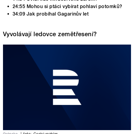
24:55 Mohou si ptáci vybírat pohlaví potomků?
34:09 Jak probíhal Gagarinův let
Vyvolávají ledovce zemětřesení?
Grónsko
|
foto:
Český rozhlas