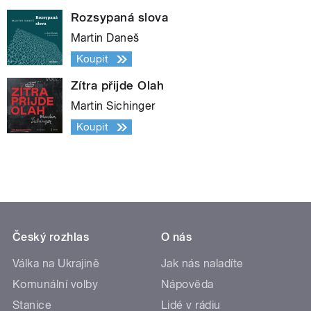
Rozsypaná slova
Martin Daneš
Koupit
Zítra přijde Olah
Martin Sichinger
Koupit
Český rozhlas
O nás
Válka na Ukrajině
Jak nás naladíte
Komunální volby
Nápověda
Stanice
Lidé v rádiu