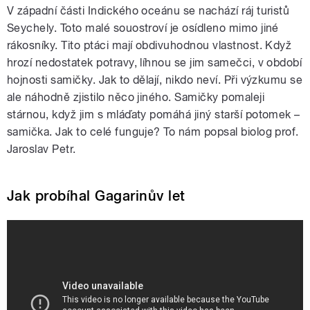
V západní části Indického oceánu se nachází ráj turistů
Seychely. Toto malé souostroví je osídleno mimo jiné
rákosníky. Tito ptáci mají obdivuhodnou vlastnost. Když
hrozí nedostatek potravy, líhnou se jim samečci, v období
hojnosti samičky. Jak to dělají, nikdo neví. Při výzkumu se
ale náhodně zjistilo něco jiného. Samičky pomaleji
stárnou, když jim s mláďaty pomáhá jiný starší potomek –
samička. Jak to celé funguje? To nám popsal biolog prof.
Jaroslav Petr.
Jak probíhal Gagarinův let