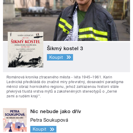
Šikmý kostel 3
Koupit
Románová kronika ztraceného města - léta 1945–1961. Karin
Lednická předkládá do značné míry převratný, dosavadní paradigma
měnící obraz hornického regionu, jehož zahlazenou historii stále
překrývá tlustá vrstva mýtů a zakořeněných stereotypů o „černé
zemi a rudém kraji“.
Nic nebude jako dřív
Petra Soukupová
Koupit