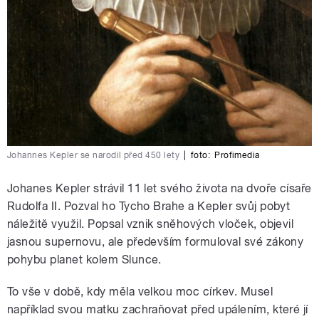
Johannes Kepler se narodil před 450 lety
|
foto:
Profimedia
Johanes Kepler strávil 11 let svého života na dvoře císaře
Rudolfa II. Pozval ho Tycho Brahe a Kepler svůj pobyt
náležitě využil. Popsal vznik sněhových vloček, objevil
jasnou supernovu, ale především formuloval své zákony
pohybu planet kolem Slunce.
To vše v době, kdy měla velkou moc církev. Musel
například svou matku zachraňovat před upálením, které jí