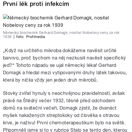
První lék proti infekcím
Německý biochemik Gerhard Domagk, nositel Nobelovy ceny za rok
1939
|
foto:
Profimedia
„Když na určitého mikroba dokážeme navěsit určité
barvivo, proč bychom na něj nezkusili navěsit specifický
jed?“ Tohoto nápadu se ujal německý lékař Gerhard
Domagk a hledal mezi vytipovanými druhy látek takovou,
která by ničila vždy jen jeden druh mikrobů.
Stovky zvířat hynuly s neochvějnou pravidelností, avšak
právě na Štědrý večer 1932, těsně před odchodem
domů na sváteční večeři, Domagk zjistil, že dvanáct
myšek nakažených streptokoky od člověka s otravou
krve, je naživu! První chemoterapeutikum bylo na světě.
Připomněli jsme si to v rubrice Stalo se tento den, kterou