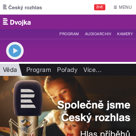
Přejít k hlavnímu obsahu
MENU
ŽIVĚ
PROGRAM
AUDIOARCHIV
KAMERY
Věda
Program
Pořady
Více
…