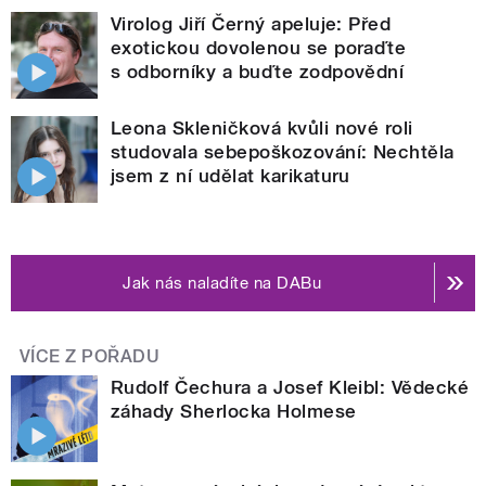
Virolog Jiří Černý apeluje: Před
exotickou dovolenou se poraďte
s odborníky a buďte zodpovědní
Leona Skleničková kvůli nové roli
studovala sebepoškozování: Nechtěla
jsem z ní udělat karikaturu
Jak nás naladíte na DABu
VÍCE Z POŘADU
Rudolf Čechura a Josef Kleibl: Vědecké
záhady Sherlocka Holmese