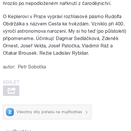
hrozilo po nepodloženém nařknutí z čarodějnictví.
O Keplerovi v Praze vypráví rozhlasové pásmo Rudolfa
Obdržálka s názvem Cesta ke hvězdám. Vzniklo při 400.
výročí astronomova narození. My si ho teď (po půlstoletí)
připomeneme. Účinkují: Dagmar Sedláčková, Zdeněk
Ornest, Josef Velda, Josef Patočka, Vladimír Ráž a
Otakar Brousek. Režie Ladislav Rybišar.
autor:
Petr Sobotka
Všechny díly pořadu na mujRozhlas