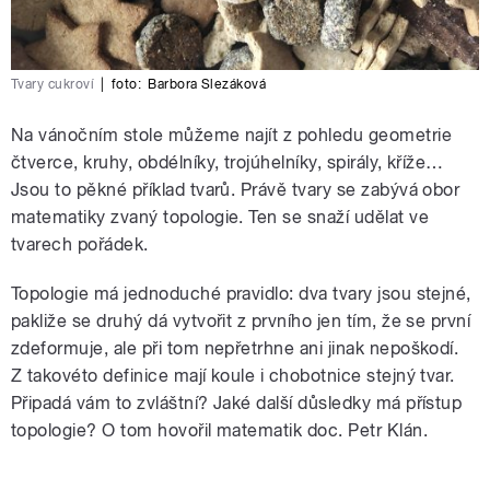
Tvary cukroví
|
foto:
Barbora Slezáková
Na vánočním stole můžeme najít z pohledu geometrie
čtverce, kruhy, obdélníky, trojúhelníky, spirály, kříže…
Jsou to pěkné příklad tvarů. Právě tvary se zabývá obor
matematiky zvaný topologie. Ten se snaží udělat ve
tvarech pořádek.
Topologie má jednoduché pravidlo: dva tvary jsou stejné,
pakliže se druhý dá vytvořit z prvního jen tím, že se první
zdeformuje, ale při tom nepřetrhne ani jinak nepoškodí.
Z takovéto definice mají koule i chobotnice stejný tvar.
Připadá vám to zvláštní? Jaké další důsledky má přístup
topologie? O tom hovořil matematik doc. Petr Klán.