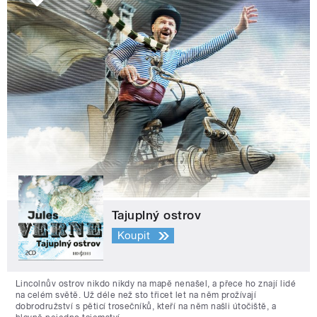
Tajuplný ostrov
Koupit
Lincolnův ostrov nikdo nikdy na mapě nenašel, a přece ho znají lidé
na celém světě. Už déle než sto třicet let na něm prožívají
dobrodružství s pěticí trosečníků, kteří na něm našli útočiště, a