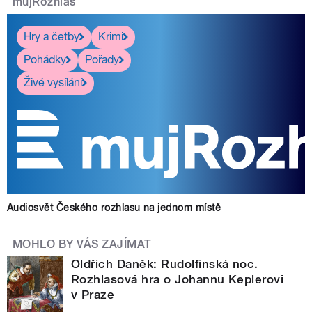
mujRozhlas
Hry a četby
Krimi
Pohádky
Pořady
Živé vysílání
Audiosvět Českého rozhlasu na jednom místě
MOHLO BY VÁS ZAJÍMAT
Oldřich Daněk: Rudolfinská noc.
Rozhlasová hra o Johannu Keplerovi
v Praze