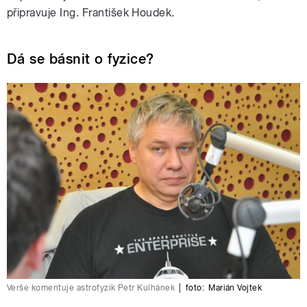
připravuje Ing. František Houdek.
Dá se básnit o fyzice?
Verše komentuje astrofyzik Petr Kulhánek
|
foto:
Marián Vojtek