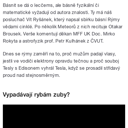
Básnit se dá o lecčems, ale básně fyzikální či
matematické vyžadují od autora znalosti. Ty má náš
posluchač Vít Ryšánek, který napsal sbírku básní Rýmy
vědami cinklé. Po několik Meteorů z nich recituje Otakar
Brousek. Verše komentují děkan MFF UK Doc. Mirko
Rokyta a astrofyzik prof. Petr Kulhánek z ČVUT.
Dnes se rýmy zaměří na to, proč mužům padají vlasy,
jestli ve vodiči elektrony opravdu tečnou a proč souboj
Tesly s Edisonem vyhrál Tesla, když se prosadil střídavý
proud nad stejnosměrným.
Vypadávají rybám zuby?
Ophiodon elongatus