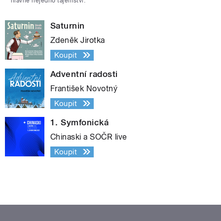
hlavně nejedno tajemství.
Saturnin
Zdeněk Jirotka
Koupit
Adventní radosti
František Novotný
Koupit
1. Symfonická
Chinaski a SOČR live
Koupit