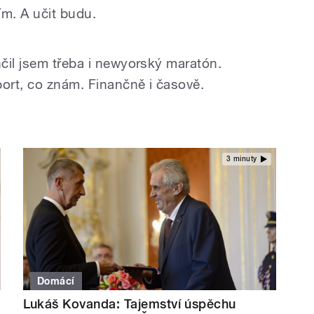
ím. A učit budu.
čil jsem třeba i newyorský maratón.
port, co znám. Finančně i časově.
3 minuty
Domácí
Lukáš Kovanda: Tajemství úspěchu