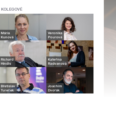
KOLEGOVÉ
Mária
Veronika
Kunová
Pourová
Richard
Kateřina
Hindls
Radvanová
Břetislav
Joachim
Tureček
Dvořák