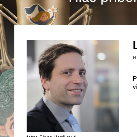
H
P
v