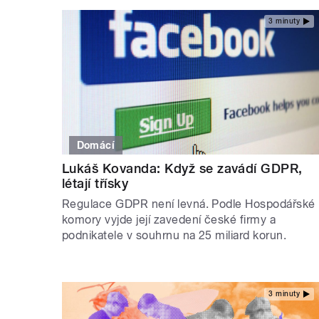
3 minuty
Domácí
Lukáš Kovanda: Když se zavádí GDPR,
létají třísky
Regulace GDPR není levná. Podle Hospodářské
komory vyjde její zavedení české firmy a
podnikatele v souhrnu na 25 miliard korun.
3 minuty