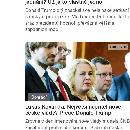
jednání? Už je to vlastně jedno
Donald Trump prý zpackal své helsinské setkání
s ruským protějškem Vladimirem Putinem. Takto
sraz prezidentů hodnotí převážná většina
západních médií.
4 minuty
Domácí
Lukáš Kovanda: Největší nepřítel nové
české vlády? Přece Donald Trump
Zrovna v den jmenování nové vlády musela ČN
zasáhnout proti slabé koruně. Slábnutí české