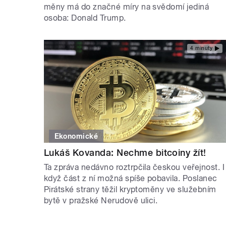
měny má do značné míry na svědomí jediná
osoba: Donald Trump.
4 minuty
Ekonomické
Lukáš Kovanda: Nechme bitcoiny žít!
Ta zpráva nedávno roztrpčila českou veřejnost. I
když část z ní možná spíše pobavila. Poslanec
Pirátské strany těžil kryptoměny ve služebním
bytě v pražské Nerudově ulici.