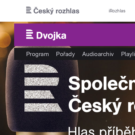
Přejít k hlavnímu obsahu
iRozhlas
Program
Pořady
Audioarchiv
Playl