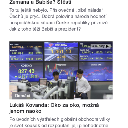
Zemana a Babiše? Štěstí
To tu ještě nebylo. Příslovečná „blbá nálada“
Čechů je pryč. Dobrá polovina národa hodnotí
hospodářskou situaci České republiky příznivě.
Jak z toho těží Babiš a prezident?
4 minuty
Domácí
Lukáš Kovanda: Oko za oko, možná
jenom naoko
B
Po úvodních výstřelech globální obchodní války
je svět kousek od rozpoutání její plnohodnotné