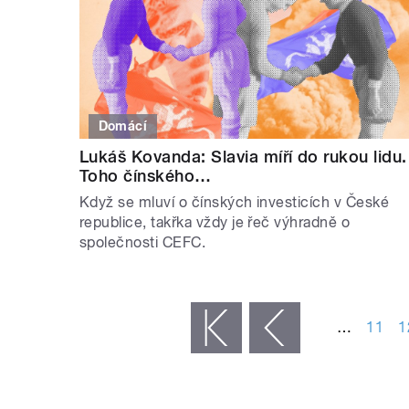
Domácí
Lukáš Kovanda: Slavia míří do rukou lidu.
Toho čínského…
Když se mluví o čínských investicích v České
republice, takřka vždy je řeč výhradně o
společnosti CEFC.
STRÁNKY
…
11
1
« první
‹ předchozí