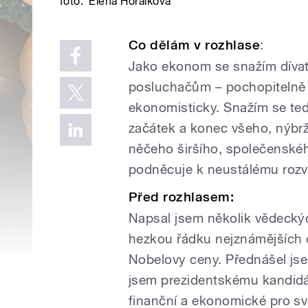
foto:
Elena Horálková
Co dělám v rozhlase
:
Jako ekonom se snažím dívat 
posluchačům – pochopitelně 
ekonomisticky. Snažím se te
začátek a konec všeho, nýbrž
něčeho širšího, společenské
podněcuje k neustálému rozv
Před rozhlasem:
Napsal jsem několik vědeckýc
hezkou řádku nejznámějších 
Nobelovy ceny. Přednášel jse
jsem prezidentskému kandidát
finanční a ekonomické pro s