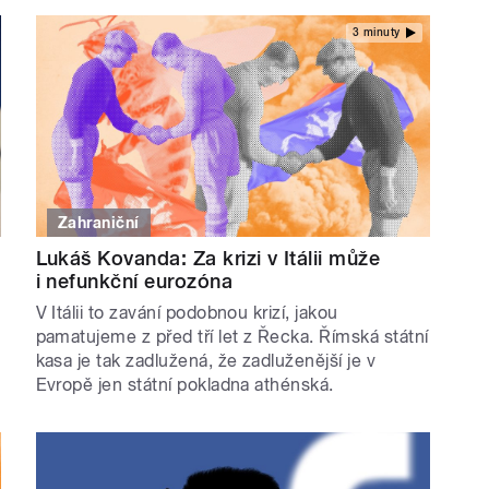
3 minuty
Zahraniční
Lukáš Kovanda: Za krizi v Itálii může
i nefunkční eurozóna
V Itálii to zavání podobnou krizí, jakou
pamatujeme z před tří let z Řecka. Římská státní
kasa je tak zadlužená, že zadluženější je v
Evropě jen státní pokladna athénská.