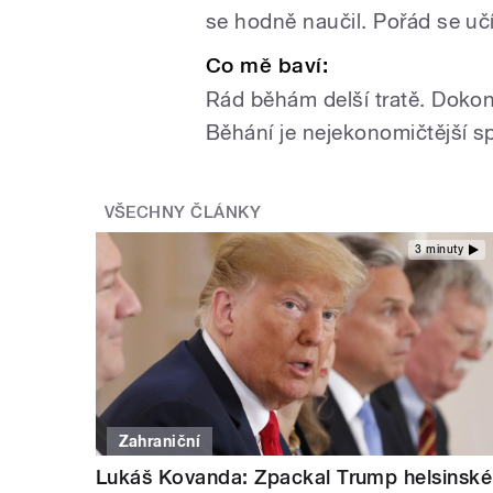
se hodně naučil. Pořád se uč
Co mě baví:
Rád běhám delší tratě. Dokon
Běhání je nejekonomičtější s
VŠECHNY ČLÁNKY
3 minuty
Zahraniční
Lukáš Kovanda: Zpackal Trump helsinské