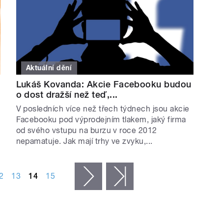
Aktuální dění
Lukáš Kovanda: Akcie Facebooku budou
o dost dražší než teď,...
V posledních více než třech týdnech jsou akcie
Facebooku pod výprodejním tlakem, jaký firma
od svého vstupu na burzu v roce 2012
nepamatuje. Jak mají trhy ve zvyku,...
2
13
14
15
následující ›
poslední »