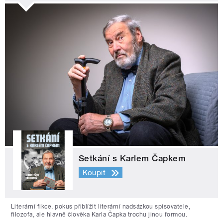
Setkání s Karlem Čapkem
Koupit
Literární fikce, pokus přiblížit literární nadsázkou spisovatele,
filozofa, ale hlavně člověka Karla Čapka trochu jinou formou.