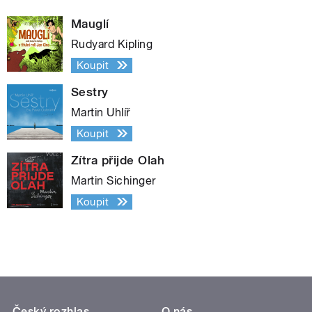
Mauglí
Rudyard Kipling
Koupit
Sestry
Martin Uhlíř
Koupit
Zítra přijde Olah
Martin Sichinger
Koupit
Český rozhlas
O nás