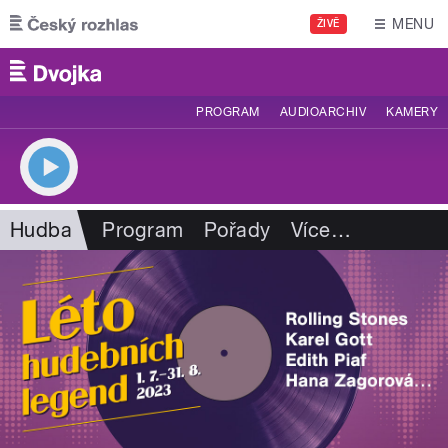
Přejít k hlavnímu obsahu
MENU
ŽIVĚ
PROGRAM
AUDIOARCHIV
KAMERY
Hudba
Program
Pořady
Více
…