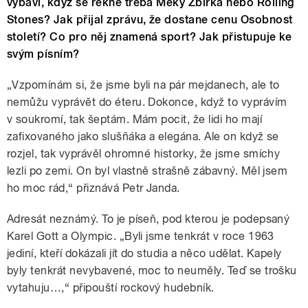
vybaví, když se řekne třeba Meky Žbirka nebo Rolling
Stones? Jak přijal zprávu, že dostane cenu Osobnost
století? Co pro něj znamená sport? Jak přistupuje ke
svým písním?
„Vzpomínám si, že jsme byli na pár mejdanech, ale to
nemůžu vyprávět do éteru. Dokonce, když to vyprávím
v soukromí, tak šeptám. Mám pocit, že lidi ho mají
zafixovaného jako slušňáka a elegána. Ale on když se
rozjel, tak vyprávěl ohromné historky, že jsme smíchy
lezli po zemi. On byl vlastně strašně zábavný. Měl jsem
ho moc rád,“ přiznává Petr Janda.
Adresát neznámý. To je píseň, pod kterou je podepsaný
Karel Gott a Olympic. „Byli jsme tenkrát v roce 1963
jediní, kteří dokázali jít do studia a něco udělat. Kapely
byly tenkrát nevybavené, moc to neuměly. Teď se trošku
vytahuju…,“ připouští rockový hudebník.