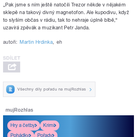
„Pak jsme s ním ještě natočili Trezor někde v nějakém
sklepě na takový divný magnetofon. Ale kupodivu, když
to slyším občas v rádiu, tak to nehraje úplně blbě,“
uzavírá zpěvák a muzikant Petr Janda.
autoři:
Martin Hrdinka
,
eh
Všechny díly pořadu na mujRozhlas
mujRozhlas
Hry a četby
Krimi
Pohádky
Pořady