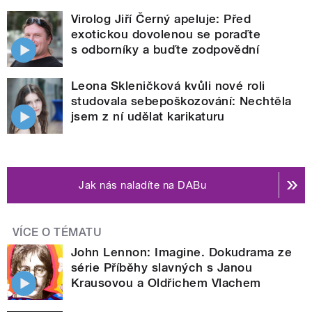
Virolog Jiří Černý apeluje: Před
exotickou dovolenou se poraďte
s odborníky a buďte zodpovědní
Leona Skleničková kvůli nové roli
studovala sebepoškozování: Nechtěla
jsem z ní udělat karikaturu
Jak nás naladíte na DABu
VÍCE O TÉMATU
John Lennon: Imagine. Dokudrama ze
série Příběhy slavných s Janou
Krausovou a Oldřichem Vlachem