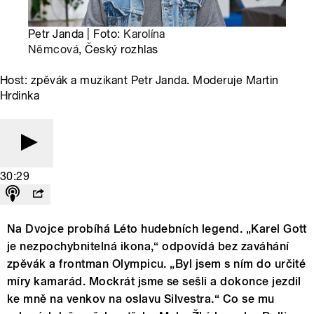
Petr Janda | Foto:
Karolína
Němcová
, Český rozhlas
Host: zpěvák a muzikant Petr Janda. Moderuje Martin
Hrdinka
30:29
Na Dvojce probíhá Léto hudebních legend. „Karel Gott
je nezpochybnitelná ikona,“ odpovídá bez zaváhání
zpěvák a frontman Olympicu. „Byl jsem s ním do určité
míry kamarád. Mockrát jsme se sešli a dokonce jezdil
ke mně na venkov na oslavu Silvestra.“ Co se mu