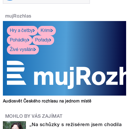
mujRozhlas
Hry a četby
Krimi
Pohádky
Pořady
Živé vysílání
Audiosvět Českého rozhlasu na jednom místě
MOHLO BY VÁS ZAJÍMAT
„Na schůzky s režisérem jsem chodila