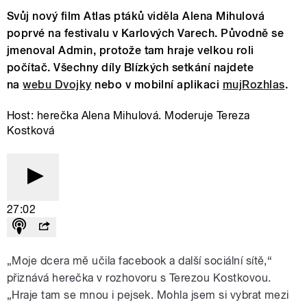
Svůj nový film Atlas ptáků viděla Alena Mihulová
poprvé na festivalu v Karlových Varech. Původně se
jmenoval Admin, protože tam hraje velkou roli
počítač. Všechny díly Blízkých setkání najdete
na
webu Dvojky
nebo v mobilní aplikaci
mujRozhlas
.
Host: herečka Alena Mihulová. Moderuje Tereza
Kostková
27:02
„Moje dcera mě učila facebook a další sociální sítě,
“
přiznává herečka v rozhovoru s Terezou Kostkovou
.
„H
raje tam se mnou i pejsek. Mohla jsem si vybrat mezi