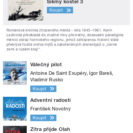
Šikmý kostel 3
Koupit
Románová kronika ztraceného města - léta 1945–1961. Karin
Lednická předkládá do značné míry převratný, dosavadní paradigma
měnící obraz hornického regionu, jehož zahlazenou historii stále
překrývá tlustá vrstva mýtů a zakořeněných stereotypů o „černé
zemi a rudém kraji“.
Válečný pilot
Antoine De Saint Exupéry, Igor Bareš,
Vladimír Rusko
Koupit
Adventní radosti
František Novotný
Koupit
Zítra přijde Olah