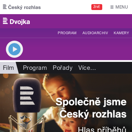
Přejít k hlavnímu obsahu
MENU
ŽIVĚ
PROGRAM
AUDIOARCHIV
KAMERY
Film
Program
Pořady
Více
…