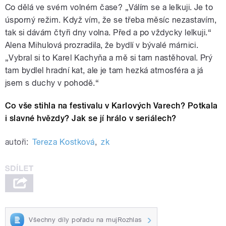
Co dělá ve svém volném čase? „Válím se a lelkuji. Je to
úsporný režim. Když vím, že se třeba měsíc nezastavím,
tak si dávám čtyři dny volna. Před a po vždycky lelkuji.“
Alena Mihulová prozradila, že bydlí v bývalé márnici.
„Vybral si to Karel Kachyňa a mě si tam nastěhoval. Prý
tam bydlel hradní kat, ale je tam hezká atmosféra a já
jsem s duchy v pohodě.“
Co vše stihla na festivalu v Karlových Varech? Potkala
i slavné hvězdy? Jak se jí hrálo v seriálech?
autoři:
Tereza Kostková
,
zk
Všechny díly pořadu na mujRozhlas