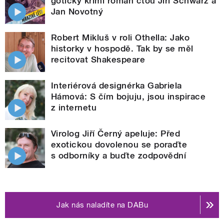
gotický krimi román čtou Jiří Schwarz a
Jan Novotný
Robert Mikluš v roli Othella: Jako
historky v hospodě. Tak by se měl
recitovat Shakespeare
Interiérová designérka Gabriela
Hámová: S čím bojuju, jsou inspirace
z internetu
Virolog Jiří Černý apeluje: Před
exotickou dovolenou se poraďte
s odborníky a buďte zodpovědní
Jak nás naladíte na DABu