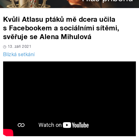
Kvůli Atlasu ptáků mě dcera učila
s Facebookem a sociálními sítěmi,
svěřuje se Alena Mihulová
13. září 2021
Blízká setkání