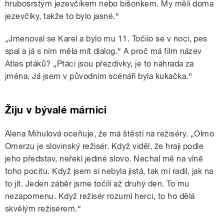
hrubosrstým jezevčíkem nebo bišonkem. My měli doma
jezevčíky, takže to bylo jasné.
“
„J
menoval se Karel a bylo mu 11. Točilo se v noci, pes
spal a já s ním měla mít dialog.“ A proč má film název
Atlas ptáků? „Ptáci jsou přezdívky, je to náhrada za
jména. Já jsem v původním scénáři byla kukačka.“
Žiju v bývalé márnici
Alena Mihulová oceňuje, že má štěstí na režiséry. „Olmo
Omerzu je slovinský režisér. Když viděl, že hraji podle
jeho představ, neřekl jediné slovo. Nechal mě na vlně
toho pocitu. Když jsem si nebyla jistá, tak mi radil, jak na
to jít. Jeden záběr jsme točili až druhý den. To mu
nezapomenu. Když režisér rozumí herci, to ho dělá
skvělým režisérem.“