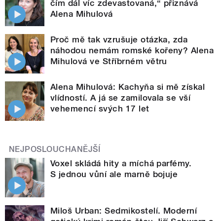
čím dál víc zdevastovaná,“ přiznává
Alena Mihulová
Proč mě tak vzrušuje otázka, zda
náhodou nemám romské kořeny? Alena
Mihulová ve Stříbrném větru
Alena Mihulová: Kachyňa si mě získal
vlídností. A já se zamilovala se vší
vehemencí svých 17 let
NEJPOSLOUCHANĚJŠÍ
Voxel skládá hity a míchá parfémy.
S jednou vůní ale marně bojuje
Miloš Urban: Sedmikostelí. Moderní