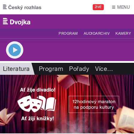
Přejít k hlavnímu obsahu
MENU
ŽIVĚ
PROGRAM
AUDIOARCHIV
KAMERY
Literatura
Program
Pořady
Více
…