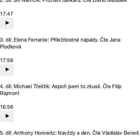
2. díl: Jiří Němčík: Přiznání taxikářů. Čte David Matásek
17:47
3. díl: Elena Ferrante: Příležitostné nápady. Čte Jana
Plodková
17:56
4. díl: Michael Třeštík: Aspoň jsem to zkusil. Čte Filip
Rajmont
16:56
5. díl: Anthony Horowitz: Navždy a den. Čte Vladislav Beneš