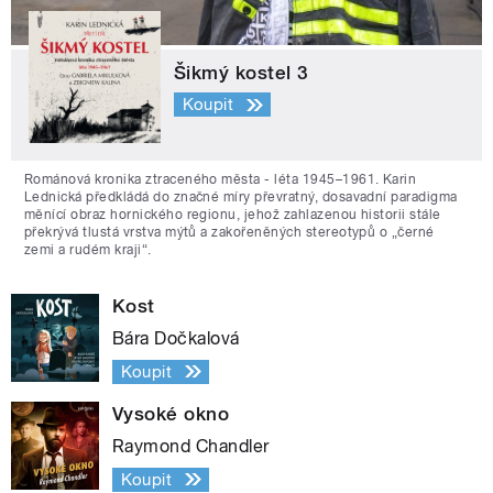
Šikmý kostel 3
Koupit
Románová kronika ztraceného města - léta 1945–1961. Karin
Lednická předkládá do značné míry převratný, dosavadní paradigma
měnící obraz hornického regionu, jehož zahlazenou historii stále
překrývá tlustá vrstva mýtů a zakořeněných stereotypů o „černé
zemi a rudém kraji“.
Kost
Bára Dočkalová
Koupit
Vysoké okno
Raymond Chandler
Koupit