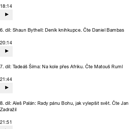
18:14
6. díl: Shaun Bythell: Deník knihkupce. Čte Daniel Bambas
20:14
7. díl: Tadeáš Šíma: Na kole přes Afriku. Čte Matouš Ruml
21:44
8. díl: Aleš Palán: Rady pánu Bohu, jak vylepšit svět. Čte Jan
Zadražil
21:51