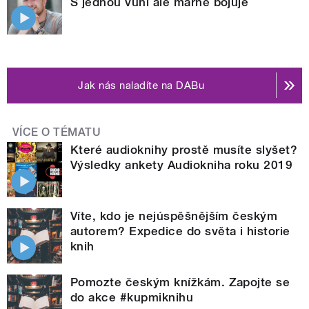
S jednou vůní ale marně bojuje
Jak nás naladíte na DABu
VÍCE O TÉMATU
Které audioknihy prostě musíte slyšet?
Výsledky ankety Audiokniha roku 2019
Víte, kdo je nejúspěšnějším českým
autorem? Expedice do světa i historie
knih
Pomozte českým knížkám. Zapojte se
do akce #kupmiknihu