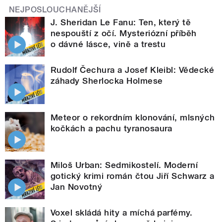
NEJPOSLOUCHANĚJŠÍ
J. Sheridan Le Fanu: Ten, který tě
nespouští z očí. Mysteriózní příběh
o dávné lásce, vině a trestu
Rudolf Čechura a Josef Kleibl: Vědecké
záhady Sherlocka Holmese
Meteor o rekordním klonování, mlsných
kočkách a pachu tyranosaura
Miloš Urban: Sedmikostelí. Moderní
gotický krimi román čtou Jiří Schwarz a
Jan Novotný
Voxel skládá hity a míchá parfémy.