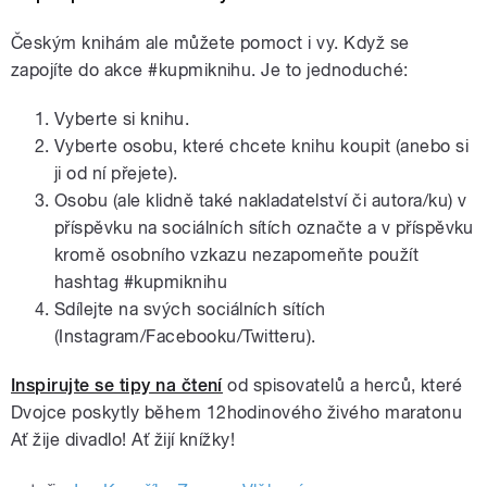
Českým knihám ale můžete pomoct i vy. Když se
zapojíte do akce #kupmiknihu. Je to jednoduché:
Vyberte si knihu.
Vyberte osobu, které chcete knihu koupit (anebo si
ji od ní přejete).
Osobu (ale klidně také nakladatelství či autora/ku) v
příspěvku na sociálních sítích označte a v příspěvku
kromě osobního vzkazu nezapomeňte použít
hashtag #kupmiknihu
Sdílejte na svých sociálních sítích
(Instagram/Facebooku/Twitteru).
Inspirujte se tipy na čtení
od spisovatelů a herců, které
Dvojce poskytly během 12hodinového živého maratonu
Ať žije divadlo! Ať žijí knížky!