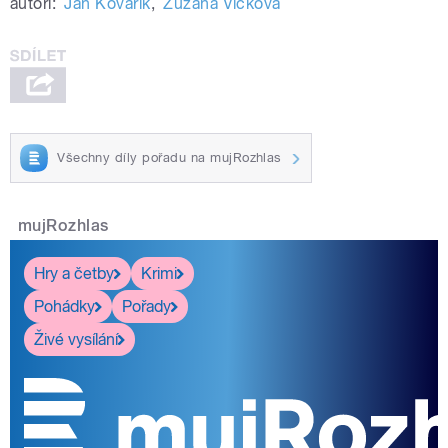
autoři:
Jan Kovařík
,
Zuzana Vlčková
Všechny díly pořadu na mujRozhlas
mujRozhlas
Hry a četby
Krimi
Pohádky
Pořady
Živé vysílání