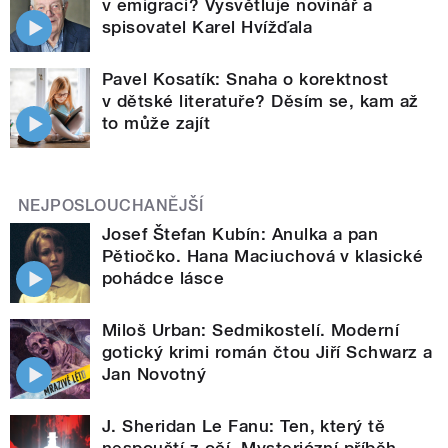
v emigraci? Vysvětluje novinář a
spisovatel Karel Hvížďala
Pavel Kosatík: Snaha o korektnost
v dětské literatuře? Děsím se, kam až
to může zajít
NEJPOSLOUCHANĚJŠÍ
Josef Štefan Kubín: Anulka a pan
Pětiočko. Hana Maciuchová v klasické
pohádce lásce
Miloš Urban: Sedmikostelí. Moderní
gotický krimi román čtou Jiří Schwarz a
Jan Novotný
J. Sheridan Le Fanu: Ten, který tě
nespouští z očí. Mysteriózní příběh