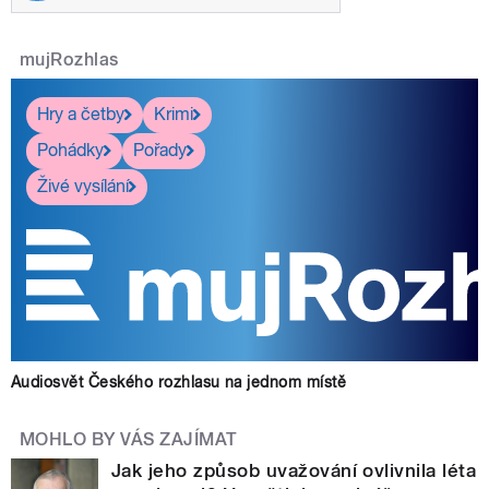
mujRozhlas
Hry a četby
Krimi
Pohádky
Pořady
Živé vysílání
Audiosvět Českého rozhlasu na jednom místě
MOHLO BY VÁS ZAJÍMAT
Jak jeho způsob uvažování ovlivnila léta