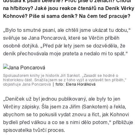
dostala k psaní beletrie? Proč píše o ženách? Chodí
na hřbitovy? Jaké jsou reakce čtenářů na Deník Věrky
Kohnové? Píše si sama deník? Na čem teď pracuje?
„Bylo to smutné psaní, ale chtěli jsme ukázat tu dobu,“
svěřuje se Jana Poncarová, které se Věrčin příběh
osobně dotýká. „Před pár lety jsem se dozvěděla, že
deník přechovávala moje prateta a nedalo mi to spát.
“
Spoluautorem knihy je historik Jiří Sankot. „Zasadil se hodně o
historickou část. Snažila jsem se z toho vyjít a vystavět ten příběh,“
objasňuje Jana Poncarová
|
foto:
Elena Horálková
„
Deníček už byl jednou publikovaný, ale byly to jen
Věrčiny zápisky. Šla jsem za Jiřím (Sankotem) a řekla,
abychom se to pokusili vydat znovu a říct, jak Kohnovi
bydleli před válkou a co se s nimi dělo potom,“ přibližuje
spisovatelka tvůrčí proces.