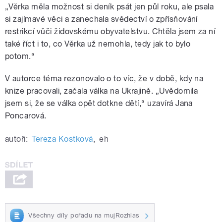
„Věrka měla možnost si deník psát jen půl roku, ale psala
si zajímavé věci a zanechala svědectví o zpřísňování
restrikcí vůči židovskému obyvatelstvu. Chtěla jsem za ní
také říct i to, co Věrka už nemohla, tedy jak to bylo
potom.“
V autorce téma rezonovalo o to víc, že v době, kdy na
knize pracovali, začala válka na Ukrajině. „Uvědomila
jsem si, že se válka opět dotkne dětí,“ uzavírá Jana
Poncarová.
autoři:
Tereza Kostková
,
eh
Všechny díly pořadu na mujRozhlas