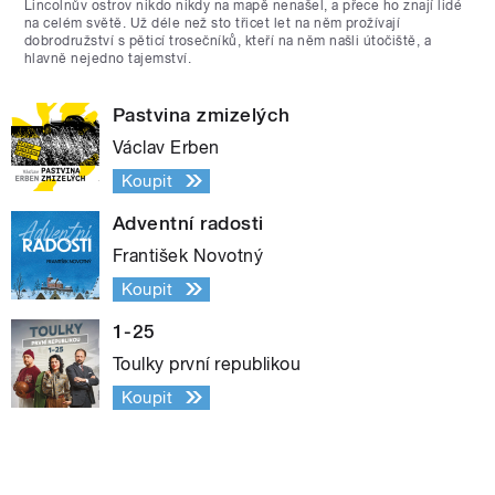
Lincolnův ostrov nikdo nikdy na mapě nenašel, a přece ho znají lidé
na celém světě. Už déle než sto třicet let na něm prožívají
dobrodružství s pěticí trosečníků, kteří na něm našli útočiště, a
hlavně nejedno tajemství.
Pastvina zmizelých
Václav Erben
Koupit
Adventní radosti
František Novotný
Koupit
1-25
Toulky první republikou
Koupit