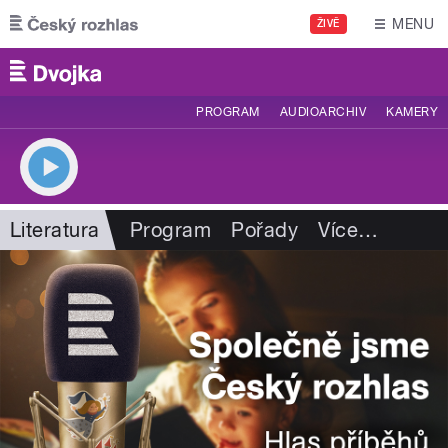
Přejít k hlavnímu obsahu
MENU
ŽIVĚ
PROGRAM
AUDIOARCHIV
KAMERY
Literatura
Program
Pořady
Více
…