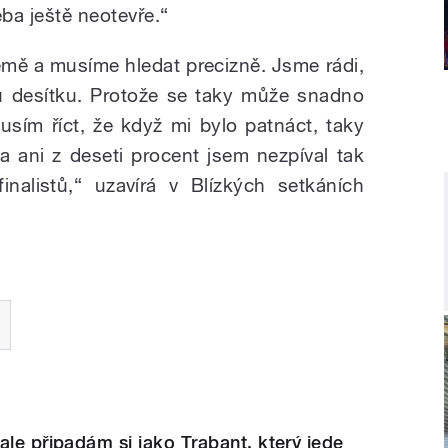
řeba ještě neotevře.“
emě a musíme hledat precizně. Jsme rádi,
 desítku. Protože se taky může snadno
musím říct, že když mi bylo patnáct, taky
a ani z deseti procent jsem nezpíval tak
inalistů,“ uzavírá v Blízkých setkáních
ale připadám si jako Trabant, který jede