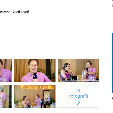
Tereza Kostková
8
fotografií