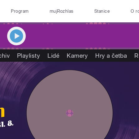
Program
mujRozhlas
Stanice
O r
chiv
Playlisty
Lidé
Kamery
Hry a četba
R