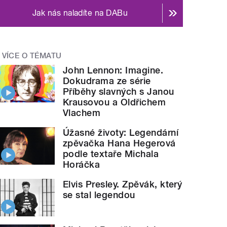
Jak nás naladíte na DABu
VÍCE O TÉMATU
John Lennon: Imagine.
Dokudrama ze série
Příběhy slavných s Janou
Krausovou a Oldřichem
Vlachem
Úžasné životy: Legendární
zpěvačka Hana Hegerová
podle textaře Michala
Horáčka
Elvis Presley. Zpěvák, který
se stal legendou