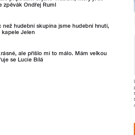
se zpěvák Ondřej Ruml
c než hudební skupina jsme hudební hnutí,
o kapele Jelen
rásné, ale přišlo mi to málo. Mám velkou
řuje se Lucie Bílá