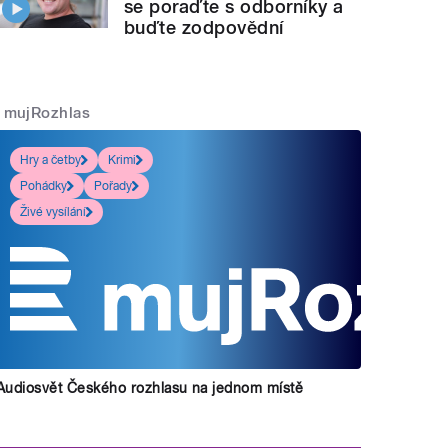
se poraďte s odborníky a
buďte zodpovědní
mujRozhlas
Hry a četby
Krimi
Pohádky
Pořady
Živé vysílání
Audiosvět Českého rozhlasu na jednom místě