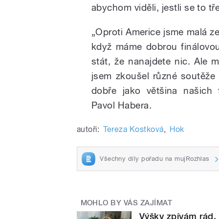
abychom viděli, jestli se to t
„Oproti Americe jsme malá z
když máme dobrou finálovou
stát, že nanajdete nic. Ale 
jsem zkoušel různé soutěže 
dobře jako většina našich f
Pavol Habera.
autoři:
Tereza Kostková
,
Hok
Všechny díly pořadu na mujRozhlas
MOHLO BY VÁS ZAJÍMAT
Výšky zpívám rád, 