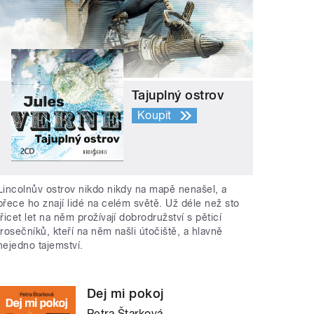
Tajuplný ostrov
Koupit
Lincolnův ostrov nikdo nikdy na mapě nenašel, a
přece ho znají lidé na celém světě. Už déle než sto
třicet let na něm prožívají dobrodružství s pěticí
trosečníků, kteří na něm našli útočiště, a hlavně
nejedno tajemství.
Dej mi pokoj
Petra Štarková