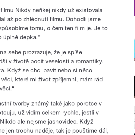
filmu Nikdy neříkej nikdy už existovala
lal až po zhlédnutí filmu. Dohodli jsme
řizpůsobíme tomu, o čem ten film je. Je to
o úplně depka.“
 na sebe prozrazuje, že je spíše
ši v životě pocit veselosti a romantiky.
. Když se chci bavit nebo si něco
ěci, které mi život zpříjemní, mám rád
věci.“
astní tvorby známý také jako porotce v
tcuju, už vidím celkem rychle, jestli v
. Nikdo ale nejsme jasnovidec. Když
me jen trochu naděje, tak je pouštíme dál,