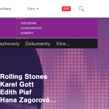
ozhlase
Více
ŽIVĚ
PROGRAM
AUDIOARCHIV
KAMERY
ozhovory
Dokumenty
Více
…