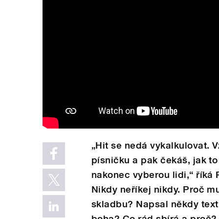
„Hit se nedá vykalkulovat. 
písničku a pak čekáš, jak to
nakonec vyberou lidi,“ říká
Nikdy neříkej nikdy. Proč m
skladbu? Napsal někdy text 
boha? Co rád sbírá a proč?