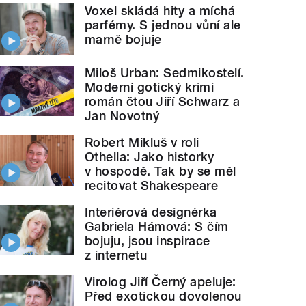
Voxel skládá hity a míchá
parfémy. S jednou vůní ale
marně bojuje
Miloš Urban: Sedmikostelí.
Moderní gotický krimi
román čtou Jiří Schwarz a
Jan Novotný
Robert Mikluš v roli
Othella: Jako historky
v hospodě. Tak by se měl
recitovat Shakespeare
Interiérová designérka
Gabriela Hámová: S čím
bojuju, jsou inspirace
z internetu
Virolog Jiří Černý apeluje:
Před exotickou dovolenou