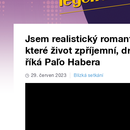
Jsem realistický roman
které život zpříjemní, d
říká Paľo Habera
29. červen 2023
Blízká setkání