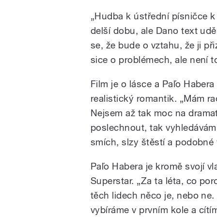
„Hudba k ústřední písničce k 
delší dobu, ale Dano text udě
se, že bude o vztahu, že ji p
sice o problémech, ale není t
Film je o lásce a Paľo Habera
realistický romantik. „Mám rad
Nejsem až tak moc na dramata
poslechnout, tak vyhledávám v
smích, slzy štěstí a podobné 
Paľo Habera je kromě svojí vl
Superstar. „Za ta léta, co poro
těch lidech něco je, nebo ne
vybíráme v prvním kole a cítí