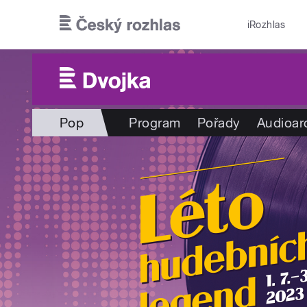
Přejít k hlavnímu obsahu
iRozhlas
Pop
Program
Pořady
Audioar