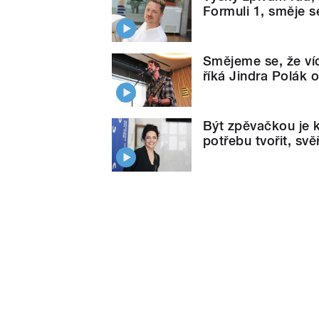
Formuli 1, směje 
Smějeme se, že ví
říká Jindra Polák 
Být zpěvačkou je k
potřebu tvořit, svě