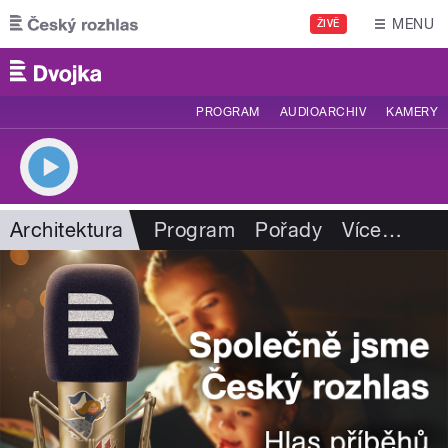
Přejít k hlavnímu obsahu
MENU
ŽIVĚ
PROGRAM
AUDIOARCHIV
KAMERY
Architektura
Program
Pořady
Více
…