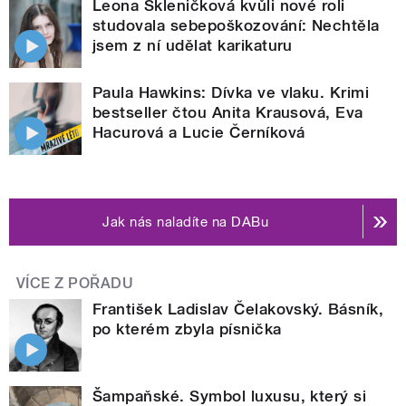
Leona Skleničková kvůli nové roli
studovala sebepoškozování: Nechtěla
jsem z ní udělat karikaturu
Paula Hawkins: Dívka ve vlaku. Krimi
bestseller čtou Anita Krausová, Eva
Hacurová a Lucie Černíková
Jak nás naladíte na DABu
VÍCE Z POŘADU
František Ladislav Čelakovský. Básník,
po kterém zbyla písnička
Šampaňské. Symbol luxusu, který si