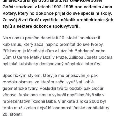
uměleckoprůmyslovou školu. Na UMPRUM Josef
Gočár studoval v letech 1902–1905 pod vedením Jana
Kotěry, který ho dokonce přijal do své speciální školy.
Za svůj život Gočár vystřídal několik architektonických
stylů a některé dokonce spoluvytvořil.
Na sklonku prvního desetiletí 20. století ho okouzlil
kubismus, který začal naplno promítat do své tvorby.
Příkladem je lázeňský dům v Lázních Bohdaneč nebo
Dům U Černé Matky Boží v Praze. Zálibou Josefa Gočára
byl také kubisticky designovaný nábytek a interiéry.
Specifickým stylem, který je mu připisován je pak
rondokubismus, ve kterém začal využívat i oblé
geometrické tvary. Poslední tvůrčí období pak Gočár
věnoval funkcionalismu a vytvořil například čtyři vily v
reprezentativní kolonii Baba. V anketě z roku 2000 byl
tento muž zvolen největší osobností české architektury
20. století.