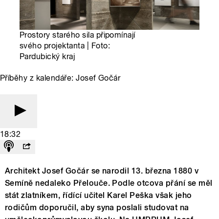
Prostory starého sila připomínají
svého projektanta | Foto:
Pardubický kraj
Příběhy z kalendáře: Josef Gočár
18:32
Architekt Josef Gočár se narodil 13. března 1880 v
Semíně nedaleko Přelouče. Podle otcova přání se měl
stát zlatníkem, řídící učitel Karel Peška však jeho
rodičům doporučil, aby syna poslali studovat na