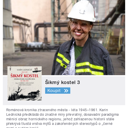
Šikmý kostel 3
Koupit
Románová kronika ztraceného města - léta 1945–1961. Karin
Lednická předkládá do značné míry převratný, dosavadní paradigma
měnící obraz hornického regionu, jehož zahlazenou historii stále
překrývá tlustá vrstva mýtů a zakořeněných stereotypů o „černé