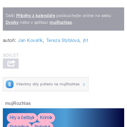
Další
Příběhy z kalendáře
poslouchejte online na webu
Dvojky
nebo v aplikaci
mujRozhlas
.
autoři:
Jan Kovařík
,
Tereza Stýblová
,
jht
Všechny díly pořadu na mujRozhlas
mujRozhlas
Hry a četby
Krimi
Pohádky
Pořady