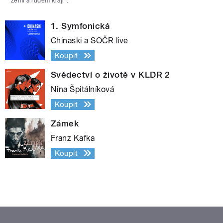
zemi a rudém kraji“.
1. Symfonická
Chinaski a SOČR live
Koupit
Svědectví o životě v KLDR 2
Nina Špitálníková
Koupit
Zámek
Franz Kafka
Koupit