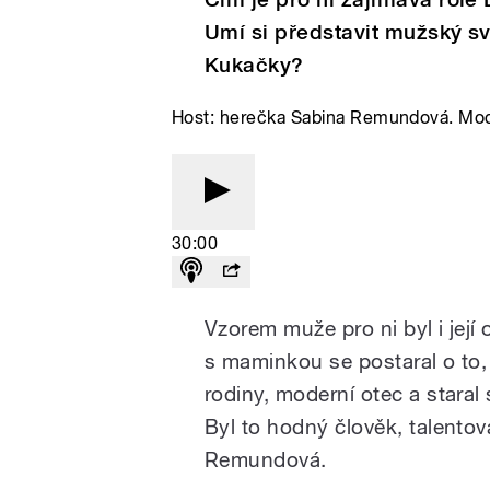
Umí si představit mužský sv
Kukačky?
Host: herečka Sabina Remundová. Mod
30:00
Vzorem muže pro ni byl i její
s maminkou se postaral o to,
rodiny, moderní otec a staral 
Byl to hodný člověk, talentov
Remundová.