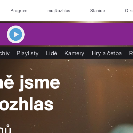
Program
mujRozhlas
Stanice
O r
chiv
Playlisty
Lidé
Kamery
Hry a četba
R