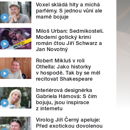
Voxel skládá hity a míchá
parfémy. S jednou vůní ale
marně bojuje
Miloš Urban: Sedmikostelí.
Moderní gotický krimi
román čtou Jiří Schwarz a
Jan Novotný
Robert Mikluš v roli
Othella: Jako historky
v hospodě. Tak by se měl
recitovat Shakespeare
Interiérová designérka
Gabriela Hámová: S čím
bojuju, jsou inspirace
z internetu
Virolog Jiří Černý apeluje:
Před exotickou dovolenou