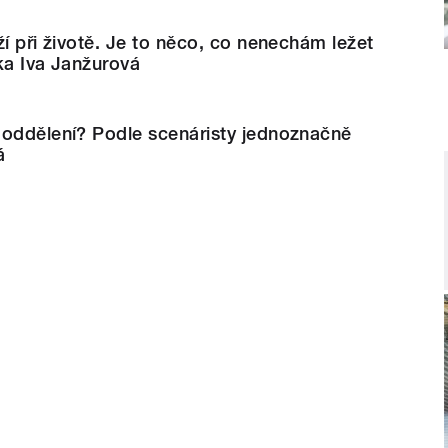
ží při životě. Je to něco, co nenechám ležet
ka Iva Janžurová
 oddělení? Podle scenáristy jednoznačně
á