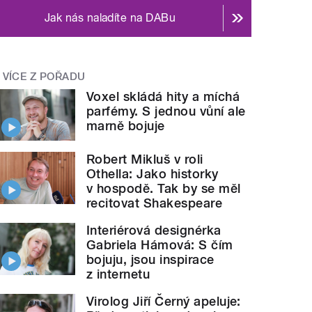
Jak nás naladíte na DABu
VÍCE Z POŘADU
Voxel skládá hity a míchá
parfémy. S jednou vůní ale
marně bojuje
Robert Mikluš v roli
Othella: Jako historky
v hospodě. Tak by se měl
recitovat Shakespeare
Interiérová designérka
Gabriela Hámová: S čím
bojuju, jsou inspirace
z internetu
Virolog Jiří Černý apeluje: