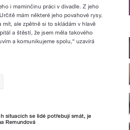
eho i maminčinu práci v divadle. Z jeho
Určitě mám některé jeho povahové rysy.
 mít, ale zpětně si to skládám v hlavě
apitál a štěstí, že jsem měla takového
uvím a komunikujeme spolu,“ uzavírá
ch situacích se lidé potřebují smát, je
ina Remundová