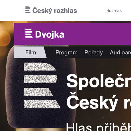
Přejít k hlavnímu obsahu
iRozhlas
Film
Program
Pořady
Audioar