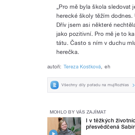
„Pro mě byla škola sledovat j
herecké školy těžím dodnes. 
Dřív jsem asi některé nechtěla
jako pozitivní. Pro mě je to k
tátu. Často s ním v duchu ml
herečka.
autoři:
Tereza Kostková
,
eh
Všechny díly pořadu na mujRozhlas
MOHLO BY VÁS ZAJÍMAT
I v těžkých životní
přesvědčená Sab