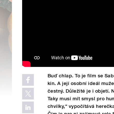
Buď chlap. To je film se Sa
kin. A její osobní ideál muž
čestný. Důležité je i objetí.
Taky musí mít smysl pro hu
chvilky,“ vypočítává herečk
Čím je pro ni zajímavá role