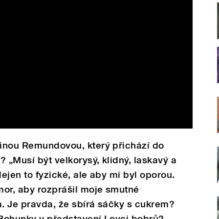
binou Remundovou, který přichází do
e? „Musí být velkorysý, klidný, laskavý a
 Nejen to fyzické, ale aby mi byl oporou.
mor, aby rozprášil moje smutné
a. Je pravda, že sbírá sáčky s cukrem?
 Bohunky v představení Lovci bobrů?