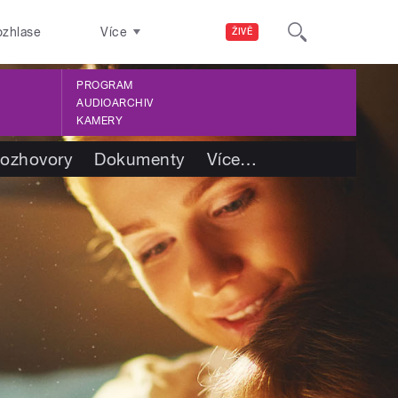
ozhlase
Více
ŽIVĚ
PROGRAM
AUDIOARCHIV
KAMERY
ozhovory
Dokumenty
Více
…