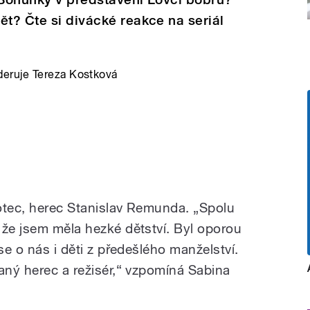
ět? Čte si divácké reakce na seriál
eruje Tereza Kostková
 otec, herec Stanislav Remunda. „Spolu
 že jsem měla hezké dětství. Byl oporou
se o nás i děti z předešlého manželství.
aný herec a režisér,“ vzpomíná Sabina