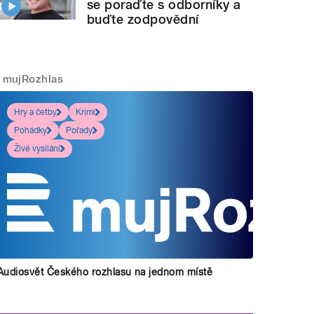
se poraďte s odborníky a
buďte zodpovědní
mujRozhlas
Hry a četby
Krimi
Pohádky
Pořady
Živé vysílání
Audiosvět Českého rozhlasu na jednom místě