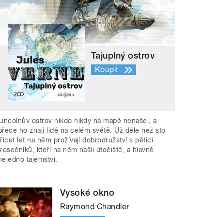
Tajuplný ostrov
Koupit
Lincolnův ostrov nikdo nikdy na mapě nenašel, a
přece ho znají lidé na celém světě. Už déle než sto
třicet let na něm prožívají dobrodružství s pěticí
trosečníků, kteří na něm našli útočiště, a hlavně
nejedno tajemství.
Vysoké okno
Raymond Chandler