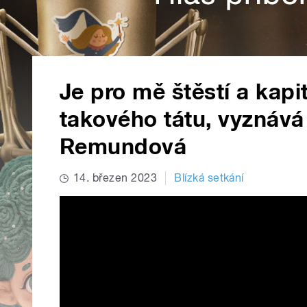
Je pro mě štěstí a kapi
takového tátu, vyznává
Remundová
14. březen 2023
Blízká setkání