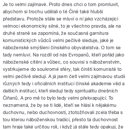
Je to velmi zajímavé. Proto dnes chci o tom promluvit,
abychom si trochu udělali o té Číně také hlubší
představu. Protože stále se mluví o ní jako vzcházející
velmoci ekonomicky silné, to je všechno pravda, ale na
druhé straně se zapomíná, že současná garnitura
komunistických vůdců velmi pečlivě sleduje, jaké je
náboženské smýšlení čínského obyvatelstva. O tom se
tady nemluví. Na rozdíl od nás Evropanů, kteří pořád jako
náboženské cítění a vůbec, co souvisí s náboženstvím,
vystrkujeme do soukromé sféry, tak čínští komunisté to
velmi pečlivě sledují. A já jsem četl velmi zajímavou studii
různých tedy i oficiálních institucí čínské akademie věd a
dalších institucí, kteří sledují tedy spiritualitu dnešních
Číňanů. A pro mě to bylo tedy velmi překvapující. To
neznamená, že by se ti lidé, kteří se hlásí k nějakému
duchovnu, nebo duchovnosti, ztotožňovali zcela třeba s
tou kterou náboženskou tradicí, přesto ta duchovnost
tam hraje také určitou roli, i když já stále tedy opakuji, že