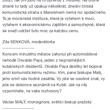
zboží, tak oni jdou na to opravdu z hloubky. Na druhé
straně to tady už opakuji několikrát, dnešní čínská
komunistická strana s Marxismem nemá nic společného.
To je mocenská instituce, která je výtahem k moci,
výtahem k ekonomickému zajištění a samozřejmě, která
se snaží udržet tuto moc za každou cenu.
Zita SENKOVÁ, moderátorka
--------------------
Koncem minulého měsíce zahynul při automobilové
nehodě Osvaldo Paya, jeden z nejznámějších
kubánských disidentů. Olvaldo Paya desítky let bojoval
proti komunistickému režimu. Vím, pane biskupe Malý,
jeho smrt vás hodně zasáhla. Vy jste se osobně znali, vy
jste se dokonce seznámili na Kubě. Jak na něj
vzpomínáte, na vaše rozhovory?
Václav MALÝ, monsignore, světící biskup pražský
--------------------