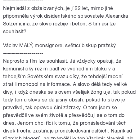
--------------------
Nejmladší z obžalovaných, je jí 22 let, mimo jiné
připomněla výrok disidentského spisovatele Alexandra
Solženicina, že slovo rozbije i beton. S tím asi lze
souhlasit?
Václav MALÝ, monsignore, světící biskup pražský
--------------------
Naprosto s tím lze souhlasit. Já vždycky opakuji, že
komunistický režim padl ve východním bloku v a
tehdejším Sovětském svazu díky, že tehdejší mocní
ztratili monopol na informace. A slovo dělá tedy veliké
divy, i když dneska se slovem všelijak žongluje, tak pokud
tedy tomu slovu se dá jasný obsah, pokud to slovo je
pravdivé, tak opravdu činí zázraky. O tom jsem se
přesvědčil ve svém životě a přesvědčuji se o tom do
dnes. Jenom chci říci k tomu, že pronásledování těch
dívek trochu zastiňuje pronásledování dalších. Například
různých blogerů, nejznámější je ten Vladimir Navalnij, ale