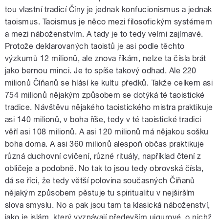
tou vlastní tradicí Číny je jednak konfucionismus a jednak
taoismus. Taoismus je něco mezi filosofickým systémem
a mezi náboženstvím. A tady je to tedy velmi zajímavé.
Protože deklarovaných taoistů je asi podle těchto
výzkumů 12 milionů, ale znova říkám, nelze ta čísla brát
jako bernou minci. Je to spíše takový odhad. Ale 220
milionů Číňanů se hlásí ke kultu předků. Takže celkem asi
754 milionů nějakým způsobem se dotýká té taoistické
tradice. Návštěvu nějakého taoistického mistra praktikuje
asi 140 milionů, v boha říše, tedy v té taoistické tradici
věří asi 108 milionů. A asi 120 milionů má nějakou sošku
boha doma. A asi 360 milionů alespoň občas praktikuje
různá duchovní cvičení, různé rituály, například čtení z
obličeje a podobně. No tak to jsou tedy obrovská čísla,
dá se říci, že tedy větší polovina současných Číňanů
nějakým způsobem pěstuje tu spiritualitu v nejširším
slova smyslu. No a pak jsou tam ta klasická náboženství,
jako je islám, který vyznávají především ujgurové, o nichž