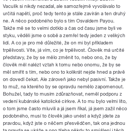
Vaculík si nikdy nezadal, ale samozřejmě vyvolávalo to
určitá napětí, proč tedy tento je stále zavírán a ten druhý
ne. A něco podobného bylo s tím Osvaldem Payou.
Takže mě se to velmi dotklo a čas od času jsme byli ve
styku, věděli jsme o sobě a zemřel tedy jeden z velikých
lidí. A co je pro mě důležité, že on mi byl příkladem
trpělivosti. Víte, já vím, co je trpělivost. Člověk má určité
představy, že by se mělo změnit to, nebo ono, že by
člověk měl nalézt vztah k tomu nebo onomu, že by se
měl smířit s tím, nebo ono to kolikrát nejde hned a právě
on dovedl čekat. Ale zároveň jako nebyl pasivní. Takže je
to muž, na kterého by se opravdu nemělo zapomenout.
Bohužel, tady to musím zdůrazňovat, neměl podporu z
vedení kubánské katolické církve. A to mu bylo velmi líto,
o tom jsme často mluvili a já jsem říkal, já jsem zažil něco
podobného, musí to člověk jako unést a když jdete za
pravdou, když jste o něčem přesvědčen, tak ona jednou
ta pravda se ukáže a ono třeba někdy to smýšlení i těch,