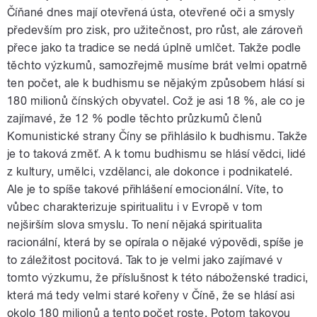
Číňané dnes mají otevřená ústa, otevřené oči a smysly
především pro zisk, pro užitečnost, pro růst, ale zároveň
přece jako ta tradice se nedá úplně umlčet. Takže podle
těchto výzkumů, samozřejmě musíme brát velmi opatrně
ten počet, ale k budhismu se nějakým způsobem hlásí si
180 milionů čínských obyvatel. Což je asi 18 %, ale co je
zajímavé, že 12 % podle těchto průzkumů členů
Komunistické strany Číny se přihlásilo k budhismu. Takže
je to taková změť. A k tomu budhismu se hlásí vědci, lidé
z kultury, umělci, vzdělanci, ale dokonce i podnikatelé.
Ale je to spíše takové přihlášení emocionální. Víte, to
vůbec charakterizuje spiritualitu i v Evropě v tom
nejširším slova smyslu. To není nějaká spiritualita
racionální, která by se opírala o nějaké výpovědi, spíše je
to záležitost pocitová. Tak to je velmi jako zajímavé v
tomto výzkumu, že příslušnost k této náboženské tradici,
která má tedy velmi staré kořeny v Číně, že se hlásí asi
okolo 180 milionů a tento počet roste. Potom takovou