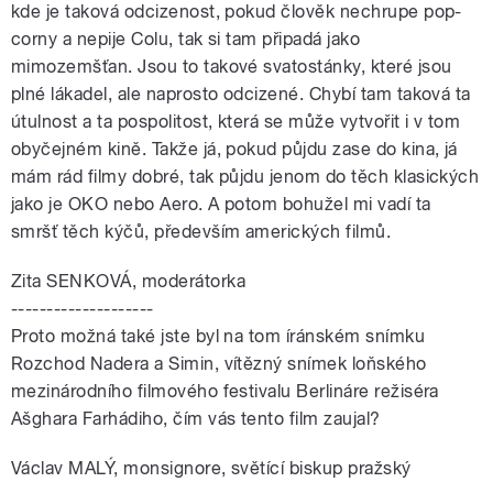
kde je taková odcizenost, pokud člověk nechrupe pop-
corny a nepije Colu, tak si tam připadá jako
mimozemšťan. Jsou to takové svatostánky, které jsou
plné lákadel, ale naprosto odcizené. Chybí tam taková ta
útulnost a ta pospolitost, která se může vytvořit i v tom
obyčejném kině. Takže já, pokud půjdu zase do kina, já
mám rád filmy dobré, tak půjdu jenom do těch klasických
jako je OKO nebo Aero. A potom bohužel mi vadí ta
smršť těch kýčů, především amerických filmů.
Zita SENKOVÁ, moderátorka
--------------------
Proto možná také jste byl na tom íránském snímku
Rozchod Nadera a Simin, vítězný snímek loňského
mezinárodního filmového festivalu Berlináre režiséra
Ašghara Farhádiho, čím vás tento film zaujal?
Václav MALÝ, monsignore, světící biskup pražský