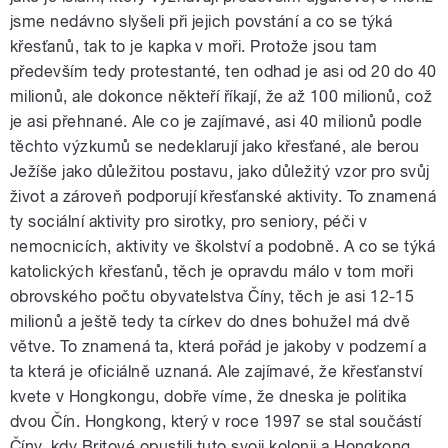
jsme nedávno slyšeli při jejich povstání a co se týká
křesťanů, tak to je kapka v moři. Protože jsou tam
především tedy protestanté, ten odhad je asi od 20 do 40
milionů, ale dokonce někteří říkají, že až 100 milionů, což
je asi přehnané. Ale co je zajímavé, asi 40 milionů podle
těchto výzkumů se nedeklarují jako křesťané, ale berou
Ježíše jako důležitou postavu, jako důležitý vzor pro svůj
život a zároveň podporují křesťanské aktivity. To znamená
ty sociální aktivity pro sirotky, pro seniory, péči v
nemocnicích, aktivity ve školství a podobně. A co se týká
katolických křesťanů, těch je opravdu málo v tom moři
obrovského počtu obyvatelstva Číny, těch je asi 12-15
milionů a ještě tedy ta církev do dnes bohužel má dvě
větve. To znamená ta, která pořád je jakoby v podzemí a
ta která je oficiálně uznaná. Ale zajímavé, že křesťanství
kvete v Hongkongu, dobře víme, že dneska je politika
dvou Čín. Hongkong, který v roce 1997 se stal součástí
Číny, kdy Britové opustili tuto svoji kolonii a Hongkong