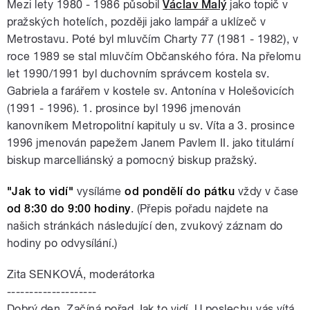
Mezi lety 1980 - 1986 působil
Václav Malý
jako topič v
pražských hotelích, později jako lampář a uklízeč v
Metrostavu. Poté byl mluvčím Charty 77 (1981 - 1982), v
roce 1989 se stal mluvčím Občanského fóra. Na přelomu
let 1990/1991 byl duchovním správcem kostela sv.
Gabriela a farářem v kostele sv. Antonína v Holešovicích
(1991 - 1996). 1. prosince byl 1996 jmenován
kanovníkem Metropolitní kapituly u sv. Víta a 3. prosince
1996 jmenován papežem Janem Pavlem II. jako titulární
biskup marcelliánský a pomocný biskup pražský.
"Jak to vidí"
vysíláme
od pondělí do pátku
vždy v čase
od 8:30 do 9:00 hodiny
. (Přepis pořadu najdete na
našich stránkách následující den, zvukový záznam do
hodiny po odvysílání.)
Zita SENKOVÁ, moderátorka
--------------------
Dobrý den. Začíná pořad Jak to vidí. U poslechu vás vítá