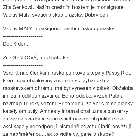
Zita Senková. Naším dnešním hostem je monsignore
Václav Malý, světicí biskup pražský. Dobrý den.
Václav MALÝ, monsignore, světící biskup pražský
--------------------
Dobrý den.
Zita SENKOVÁ, moderátorka
--------------------
Verdikt nad členkami ruské punkové skupiny Pussy Riot,
které jsou obžalovány a souzeny z výtržnosti v
moskevském chrámu, má být vynesen v pátek. Obžaloba
jim za modlitbu nazvanou Bohorodičko, vyžeň Putina,
navrhuje tři roky vězení. Připomenu, že věřícím se členky
kapely omluvily. Amnesty International uznala punkerky
za vězně svědomí, skoro všichni evropští politici sice
akci kapely nepodporují, nicméně odvetu úřadů považují
za nepřiměřenou. Jak to vidíte vy, pane biskupe?