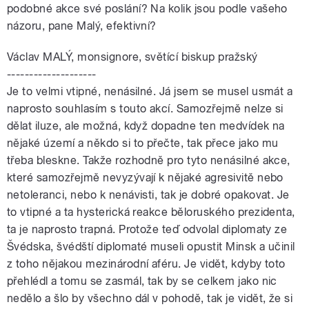
podobné akce své poslání? Na kolik jsou podle vašeho
názoru, pane Malý, efektivní?
Václav MALÝ, monsignore, světící biskup pražský
--------------------
Je to velmi vtipné, nenásilné. Já jsem se musel usmát a
naprosto souhlasím s touto akcí. Samozřejmě nelze si
dělat iluze, ale možná, když dopadne ten medvídek na
nějaké území a někdo si to přečte, tak přece jako mu
třeba bleskne. Takže rozhodně pro tyto nenásilné akce,
které samozřejmě nevyzývají k nějaké agresivitě nebo
netoleranci, nebo k nenávisti, tak je dobré opakovat. Je
to vtipné a ta hysterická reakce běloruského prezidenta,
ta je naprosto trapná. Protože teď odvolal diplomaty ze
Švédska, švédští diplomaté museli opustit Minsk a učinil
z toho nějakou mezinárodní aféru. Je vidět, kdyby toto
přehlédl a tomu se zasmál, tak by se celkem jako nic
nedělo a šlo by všechno dál v pohodě, tak je vidět, že si