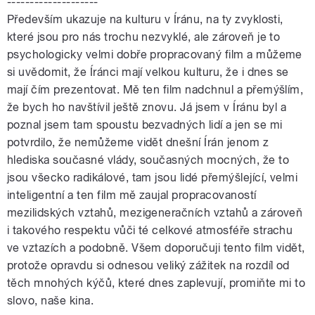
--------------------
Především ukazuje na kulturu v Íránu, na ty zvyklosti,
které jsou pro nás trochu nezvyklé, ale zároveň je to
psychologicky velmi dobře propracovaný film a můžeme
si uvědomit, že Íránci mají velkou kulturu, že i dnes se
mají čím prezentovat. Mě ten film nadchnul a přemýšlím,
že bych ho navštívil ještě znovu. Já jsem v Íránu byl a
poznal jsem tam spoustu bezvadných lidí a jen se mi
potvrdilo, že nemůžeme vidět dnešní Írán jenom z
hlediska současné vlády, současných mocných, že to
jsou všecko radikálové, tam jsou lidé přemýšlející, velmi
inteligentní a ten film mě zaujal propracovaností
mezilidských vztahů, mezigeneračních vztahů a zároveň
i takového respektu vůči té celkové atmosféře strachu
ve vztazích a podobně. Všem doporučuji tento film vidět,
protože opravdu si odnesou veliký zážitek na rozdíl od
těch mnohých kýčů, které dnes zaplevují, promiňte mi to
slovo, naše kina.