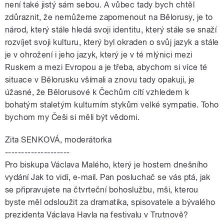
není také jistý sám sebou. A vůbec tady bych chtěl
zdůraznit, že nemůžeme zapomenout na Bělorusy, je to
národ, který stále hledá svoji identitu, který stále se snaží
rozvíjet svoji kulturu, který byl okraden o svůj jazyk a stále
je v ohrožení i jeho jazyk, který je v té mlýnici mezi
Ruskem a mezi Evropou a je třeba, abychom si více té
situace v Bělorusku všímali a znovu tady opakuji, je
úžasné, že Bělorusové k Čechům cítí vzhledem k
bohatým staletým kulturním stykům velké sympatie. Toho
bychom my Češi si měli být vědomi.
Zita SENKOVÁ, moderátorka
--------------------
Pro biskupa Václava Malého, který je hostem dnešního
vydání Jak to vidí, e-mail. Pan posluchač se vás ptá, jak
se připravujete na čtvrteční bohoslužbu, mši, kterou
byste měl odsloužit za dramatika, spisovatele a bývalého
prezidenta Václava Havla na festivalu v Trutnově?