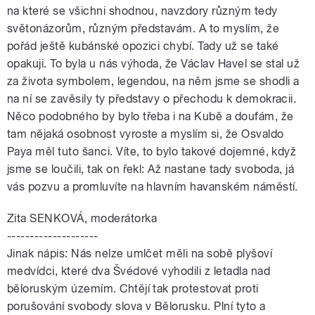
na které se všichni shodnou, navzdory různým tedy
světonázorům, různým představám. A to myslím, že
pořád ještě kubánské opozici chybí. Tady už se také
opakuji. To byla u nás výhoda, že Václav Havel se stal už
za života symbolem, legendou, na něm jsme se shodli a
na ní se zavěsily ty představy o přechodu k demokracii.
Něco podobného by bylo třeba i na Kubě a doufám, že
tam nějaká osobnost vyroste a myslím si, že Osvaldo
Paya měl tuto šanci. Víte, to bylo takové dojemné, když
jsme se loučili, tak on řekl: Až nastane tady svoboda, já
vás pozvu a promluvíte na hlavním havanském náměstí.
Zita SENKOVÁ, moderátorka
--------------------
Jinak nápis: Nás nelze umlčet měli na sobě plyšoví
medvídci, které dva Švédové vyhodili z letadla nad
běloruským územím. Chtějí tak protestovat proti
porušování svobody slova v Bělorusku. Plní tyto a