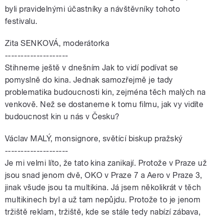
byli pravidelnými účastníky a návštěvníky tohoto
festivalu.
Zita SENKOVÁ, moderátorka
--------------------
Stihneme ještě v dnešním Jak to vidí podívat se
pomyslně do kina. Jednak samozřejmě je tady
problematika budoucnosti kin, zejména těch malých na
venkově. Než se dostaneme k tomu filmu, jak vy vidíte
budoucnost kin u nás v Česku?
Václav MALÝ, monsignore, světící biskup pražský
--------------------
Je mi velmi líto, že tato kina zanikají. Protože v Praze už
jsou snad jenom dvě, OKO v Praze 7 a Aero v Praze 3,
jinak všude jsou ta multikina. Já jsem několikrát v těch
multikinech byl a už tam nepůjdu. Protože to je jenom
tržiště reklam, tržiště, kde se stále tedy nabízí zábava,