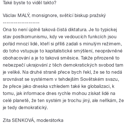
Také byste to viděl takto?
Václav MALÝ, monsignore, světící biskup pražský
--------------------
Ona to není úplně taková čistá diktatura. Je to typickej
stav postkomunismu, kdy ve vedoucích funkcích jsou
pořád mnozí lidé, kteří si příliš zadali s minulým režimem,
do toho vstupuje to kapitalistické smýšlení, neoprávněné
obohacování a je to taková směsice. Takže přirozeně to
nebezpečí ukrajování z těch demokratických svobod tam
je veliké. Na druhé straně přece bych řekl, že se to nedá
srovnávat se systémem v tehdejším Sovětském svazu,
že přece jako dneska vzhledem také ke globalizaci, k
tomu, jak informace dnes rychle mohou získat lidé na
celé planetě, že ten systém je trochu jiný, ale neříkám, že
je tedy demokratický.
Zita SENKOVÁ, moderátorka