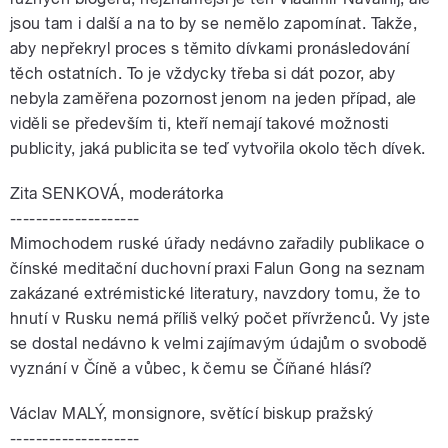
jsou tam i další a na to by se nemělo zapomínat. Takže,
aby nepřekryl proces s těmito dívkami pronásledování
těch ostatních. To je vždycky třeba si dát pozor, aby
nebyla zaměřena pozornost jenom na jeden případ, ale
viděli se především ti, kteří nemají takové možnosti
publicity, jaká publicita se teď vytvořila okolo těch dívek.
Zita SENKOVÁ, moderátorka
--------------------
Mimochodem ruské úřady nedávno zařadily publikace o
čínské meditační duchovní praxi Falun Gong na seznam
zakázané extrémistické literatury, navzdory tomu, že to
hnutí v Rusku nemá příliš velký počet přívrženců. Vy jste
se dostal nedávno k velmi zajímavým údajům o svobodě
vyznání v Číně a vůbec, k čemu se Číňané hlásí?
Václav MALÝ, monsignore, světící biskup pražský
--------------------