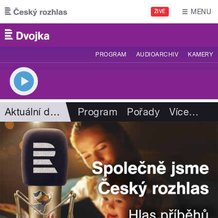
Přejít k hlavnímu obsahu
MENU
ŽIVĚ
PROGRAM
AUDIOARCHIV
KAMERY
Aktuální dění
Program
Pořady
Více
…