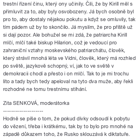
trestní řízení činu, který ony učinily. Čili, že by Kirill měl s
přimluvit za to, aby byly osvobozeny. Já bych osobně byl
pro to, aby dostaly nějakou pokutu a když se omluvily, tak
tím pádem už by to skončilo. Já myslím, že pro příště už
si dají pozor. Ale bohužel se mi zdá, že patriarcha Kirill
mlčí, mlčí také biskup Hilarion, což je vedoucí pro
zahraniční vztahy moskevského patriarchátu, člověk,
který strávil mnohá léta ve Vídni, člověk, který má rozhled
po světě, jazykově schopný, ví, jak to ve světě v
demokracii chodí a přesto i on mlčí. Tak to je mi trochu
líto a tady bych tedy apeloval na tyto dva muže, aby řekli
rozhodné ne tomu trestnímu stíhání.
Zita SENKOVÁ, moderátorka
--------------------
Hodně se píše o tom, že pokud dívky odsoudí k pobytu
do vězení, třeba i krátkému, tak by to bylo pro mnohé na
západě důkazem toho, že Rusko sklouzává k diktatuře.