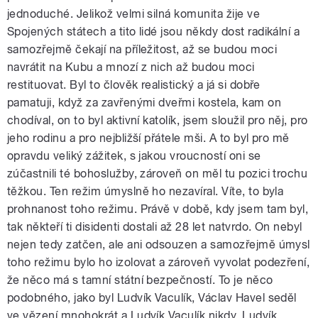
jednoduché. Jelikož velmi silná komunita žije ve
Spojených státech a tito lidé jsou někdy dost radikální a
samozřejmě čekají na příležitost, až se budou moci
navrátit na Kubu a mnozí z nich až budou moci
restituovat. Byl to člověk realistický a já si dobře
pamatuji, když za zavřenými dveřmi kostela, kam on
chodíval, on to byl aktivní katolík, jsem sloužil pro něj, pro
jeho rodinu a pro nejbližší přátele mši. A to byl pro mě
opravdu veliký zážitek, s jakou vroucností oni se
zúčastnili té bohoslužby, zároveň on měl tu pozici trochu
těžkou. Ten režim úmyslně ho nezavíral. Víte, to byla
prohnanost toho režimu. Právě v době, kdy jsem tam byl,
tak někteří ti disidenti dostali až 28 let natvrdo. On nebyl
nejen tedy zatčen, ale ani odsouzen a samozřejmě úmysl
toho režimu bylo ho izolovat a zároveň vyvolat podezření,
že něco má s tamní státní bezpečností. To je něco
podobného, jako byl Ludvík Vaculík, Václav Havel seděl
ve vězení mnohokrát a Ludvík Vaculík nikdy. Ludvík