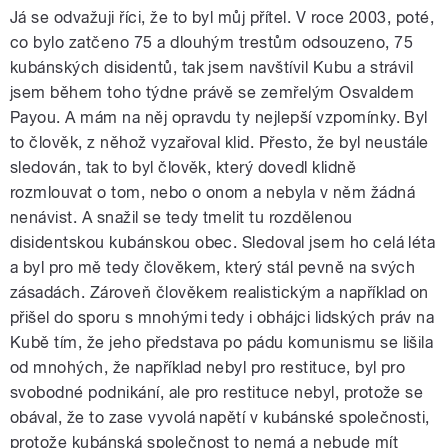
Já se odvažuji říci, že to byl můj přítel. V roce 2003, poté,
co bylo zatčeno 75 a dlouhým trestům odsouzeno, 75
kubánských disidentů, tak jsem navštívil Kubu a strávil
jsem během toho týdne právě se zemřelým Osvaldem
Payou. A mám na něj opravdu ty nejlepší vzpomínky. Byl
to člověk, z něhož vyzařoval klid. Přesto, že byl neustále
sledován, tak to byl člověk, který dovedl klidně
rozmlouvat o tom, nebo o onom a nebyla v něm žádná
nenávist. A snažil se tedy tmelit tu rozdělenou
disidentskou kubánskou obec. Sledoval jsem ho celá léta
a byl pro mě tedy člověkem, který stál pevně na svých
zásadách. Zároveň člověkem realistickým a například on
přišel do sporu s mnohými tedy i obhájci lidských práv na
Kubě tím, že jeho představa po pádu komunismu se lišila
od mnohých, že například nebyl pro restituce, byl pro
svobodné podnikání, ale pro restituce nebyl, protože se
obával, že to zase vyvolá napětí v kubánské společnosti,
protože kubánská společnost to nemá a nebude mít