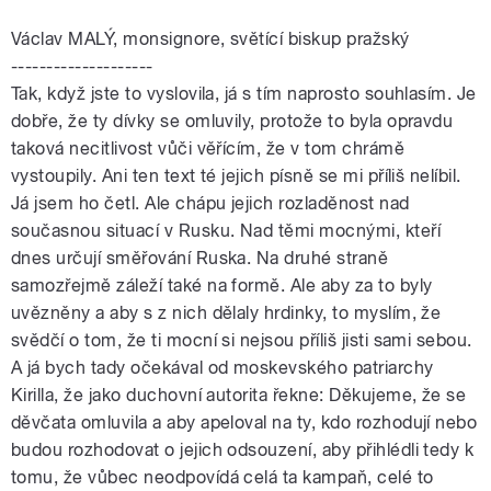
Václav MALÝ, monsignore, světící biskup pražský
--------------------
Tak, když jste to vyslovila, já s tím naprosto souhlasím. Je
dobře, že ty dívky se omluvily, protože to byla opravdu
taková necitlivost vůči věřícím, že v tom chrámě
vystoupily. Ani ten text té jejich písně se mi příliš nelíbil.
Já jsem ho četl. Ale chápu jejich rozladěnost nad
současnou situací v Rusku. Nad těmi mocnými, kteří
dnes určují směřování Ruska. Na druhé straně
samozřejmě záleží také na formě. Ale aby za to byly
uvězněny a aby s z nich dělaly hrdinky, to myslím, že
svědčí o tom, že ti mocní si nejsou příliš jisti sami sebou.
A já bych tady očekával od moskevského patriarchy
Kirilla, že jako duchovní autorita řekne: Děkujeme, že se
děvčata omluvila a aby apeloval na ty, kdo rozhodují nebo
budou rozhodovat o jejich odsouzení, aby přihlédli tedy k
tomu, že vůbec neodpovídá celá ta kampaň, celé to