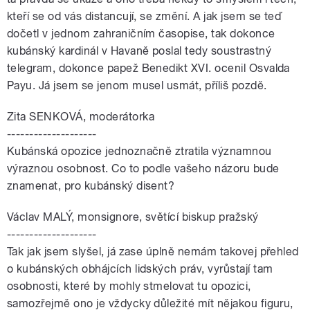
kteří se od vás distancují, se změní. A jak jsem se teď
dočetl v jednom zahraničním časopise, tak dokonce
kubánský kardinál v Havaně poslal tedy soustrastný
telegram, dokonce papež Benedikt XVI. ocenil Osvalda
Payu. Já jsem se jenom musel usmát, příliš pozdě.
Zita SENKOVÁ, moderátorka
--------------------
Kubánská opozice jednoznačně ztratila významnou
výraznou osobnost. Co to podle vašeho názoru bude
znamenat, pro kubánský disent?
Václav MALÝ, monsignore, světící biskup pražský
--------------------
Tak jak jsem slyšel, já zase úplně nemám takovej přehled
o kubánských obhájcích lidských práv, vyrůstají tam
osobnosti, které by mohly stmelovat tu opozici,
samozřejmě ono je vždycky důležité mít nějakou figuru,