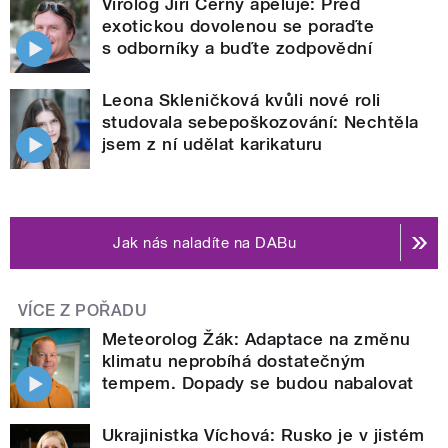
Virolog Jiří Černý apeluje: Před
exotickou dovolenou se poraďte
s odborníky a buďte zodpovědní
Leona Skleničková kvůli nové roli
studovala sebepoškozování: Nechtěla
jsem z ní udělat karikaturu
Jak nás naladíte na DABu
VÍCE Z POŘADU
Meteorolog Žák: Adaptace na změnu
klimatu neprobíhá dostatečným
tempem. Dopady se budou nabalovat
Ukrajinistka Víchová: Rusko je v jistém