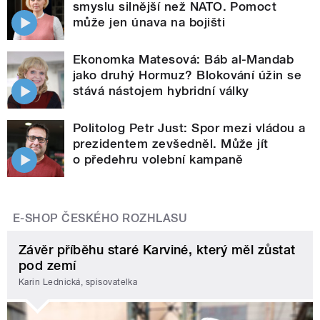
smyslu silnější než NATO. Pomoct
může jen únava na bojišti
Ekonomka Matesová: Báb al-Mandab
jako druhý Hormuz? Blokování úžin se
stává nástojem hybridní války
Politolog Petr Just: Spor mezi vládou a
prezidentem zevšedněl. Může jít
o předehru volební kampaně
E-SHOP ČESKÉHO ROZHLASU
Závěr příběhu staré Karviné, který měl zůstat
pod zemí
Karin Lednická, spisovatelka