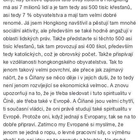
má asi 7 milionů lidí a je tam tedy asi 500 tisíc křesťanů,
asi tedy 7 % obyvatelstva a mají tam velmi dobré
renomé. Já jsem Hongkong navštívil a pěstují tam mnohé
sociální aktivity, ale především se také hodně angažují v
oblasti lidských práv. Takže představte si těchto 500 asi
tisíc křesťanů, tak tam provozují asi 400 škol, především
tedy katolických, což je obrovský počet. Takže přispívají
ke vzdělanosti hongkongského obyvatelstva. Tak to
jenom takový velmi povrchní, ale přece jak zajímavý
náčrt, že s Číňany se něco děje i v jejich duši, že to tedy
není jenom rozvíjející se ekonomická velmoc. A znovu
upozorňuji na to, že je třeba sledovat i tuto spiritualitu v
Číně, ale třeba také v Evropě. A Číňané jsou velmi chytří,
ti současní vládci, že oni právě studují také spiritualitu v
Evropě. Protože oni, když jednají s Evropany, tak se na to
dobře připraví. Zatímco my Evropané si myslíme, že
jenom se jedná o ropu, o levné pracovní síly, o výměnu