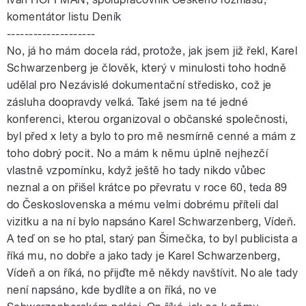
komentátor listu Deník
--------------------
No, já ho mám docela rád, protože, jak jsem již řekl, Karel
Schwarzenberg je člověk, který v minulosti toho hodně
udělal pro Nezávislé dokumentační středisko, což je
zásluha doopravdy velká. Také jsem na té jedné
konferenci, kterou organizoval o občanské společnosti,
byl před x lety a bylo to pro mě nesmírně cenné a mám z
toho dobrý pocit. No a mám k němu úplně nejhezčí
vlastně vzpomínku, když ještě ho tady nikdo vůbec
neznal a on přišel krátce po převratu v roce 60, teda 89
do Československa a mému velmi dobrému příteli dal
vizitku a na ní bylo napsáno Karel Schwarzenberg, Vídeň.
A teď on se ho ptal, starý pan Šimečka, to byl publicista a
říká mu, no dobře a jako tady je Karel Schwarzenberg,
Vídeň a on říká, no přijďte mě někdy navštívit. No ale tady
není napsáno, kde bydlíte a on říká, no ve