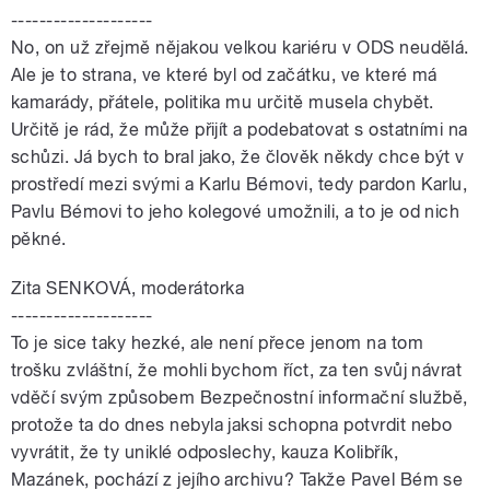
--------------------
No, on už zřejmě nějakou velkou kariéru v ODS neudělá.
Ale je to strana, ve které byl od začátku, ve které má
kamarády, přátele, politika mu určitě musela chybět.
Určitě je rád, že může přijít a podebatovat s ostatními na
schůzi. Já bych to bral jako, že člověk někdy chce být v
prostředí mezi svými a Karlu Bémovi, tedy pardon Karlu,
Pavlu Bémovi to jeho kolegové umožnili, a to je od nich
pěkné.
Zita SENKOVÁ, moderátorka
--------------------
To je sice taky hezké, ale není přece jenom na tom
trošku zvláštní, že mohli bychom říct, za ten svůj návrat
vděčí svým způsobem Bezpečnostní informační službě,
protože ta do dnes nebyla jaksi schopna potvrdit nebo
vyvrátit, že ty uniklé odposlechy, kauza Kolibřík,
Mazánek, pochází z jejího archivu? Takže Pavel Bém se