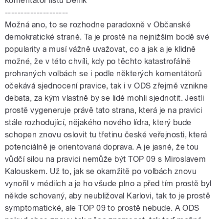
komentátor listu Deník
--------------------
Možná ano, to se rozhodne paradoxně v Občanské
demokratické straně. Ta je prostě na nejnižším bodě své
popularity a musí vážně uvažovat, co a jak a je klidně
možné, že v této chvíli, kdy po těchto katastrofálně
prohraných volbách se i podle některých komentátorů
očekává sjednocení pravice, tak i v ODS zřejmě vznikne
debata, za kým vlastně by se lidé mohli sjednotit. Jestli
prostě vygeneruje právě tato strana, která je na pravici
stále rozhodující, nějakého nového lídra, který bude
schopen znovu oslovit tu třetinu české veřejnosti, která
potenciálně je orientovaná doprava. A je jasné, že tou
vůdčí silou na pravici nemůže být TOP 09 s Miroslavem
Kalouskem. Už to, jak se okamžitě po volbách znovu
vynořil v médiích a je ho všude plno a před tím prostě byl
někde schovaný, aby neubližoval Karlovi, tak to je prostě
symptomatické, ale TOP 09 to prostě nebude. A ODS