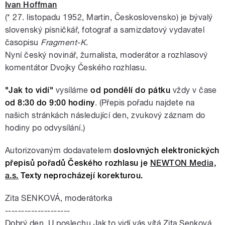
Ivan Hoffman
(* 27. listopadu 1952, Martin, Československo) je bývalý
slovenský písničkář, fotograf a samizdatový vydavatel
časopisu
Fragment-K
.
Nyní český novinář, žurnalista, moderátor a rozhlasový
komentátor Dvojky Českého rozhlasu.
"Jak to vidí"
vysíláme
od pondělí do pátku
vždy v čase
od 8:30 do 9:00 hodiny
. (Přepis pořadu najdete na
našich stránkách následující den, zvukový záznam do
hodiny po odvysílání.)
Autorizovaným dodavatelem
doslovných elektronických
přepisů pořadů Českého rozhlasu je
NEWTON Media,
a.s.
Texty neprocházejí korekturou.
Zita SENKOVÁ, moderátorka
--------------------
Dobrý den. U poslechu Jak to vidí vás vítá Zita Senková.