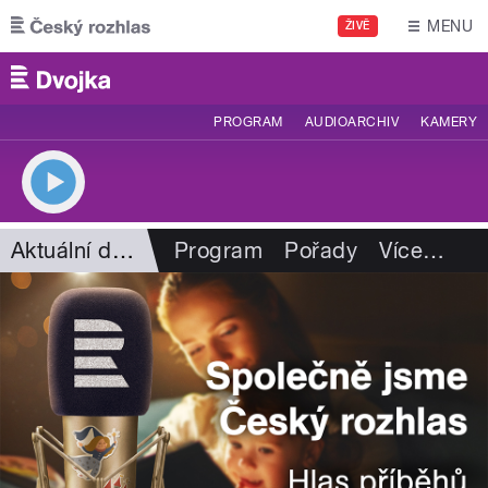
Přejít k hlavnímu obsahu
MENU
ŽIVĚ
PROGRAM
AUDIOARCHIV
KAMERY
Aktuální dění
Program
Pořady
Více
…