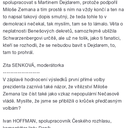
spolupracovat s Martinem Dejdarem, protože podpořil
Miloše Zemana a tím prostě s ním na vždy končí a ten na
to napsal takový dopis smutný, že teda tohle to v
demokracii nečekal, tak myslím, tam se to lámalo. Věta o
neplatnosti Benešových dekretů, samozřejmě ublížila
Schwarzenbergovi určitě, ale už ne tolik, jako ti fanatici,
kteří se rozhodli, že se nebudou bavit s Dejdarem, to,
tam to prohrál.
Zita SENKOVÁ, moderátorka
--------------------
V záplavě hodnocení výsledků první přímé volby
prezidenta zaznívá také názor, že vítězství Miloše
Zemana lze číst také jako vzkaz nepopulární Nečasově
vládě. Myslíte, že jsme se přiblížili o krůček předčasným
volbám?
Ivan HOFFMAN, spolupracovník Českého rozhlasu,