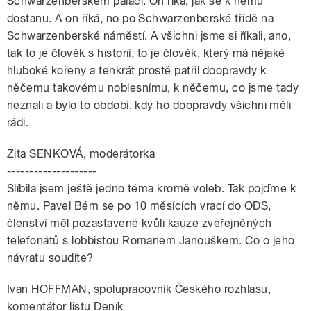
Schwarzenberském paláci. On říká, jak se k němu
dostanu. A on říká, no po Schwarzenberské třídě na
Schwarzenberské náměstí. A všichni jsme si říkali, ano,
tak to je člověk s historií, to je člověk, který má nějaké
hluboké kořeny a tenkrát prostě patřil doopravdy k
něčemu takovému noblesnímu, k něčemu, co jsme tady
neznali a bylo to období, kdy ho doopravdy všichni měli
rádi.
Zita SENKOVÁ, moderátorka
--------------------
Slíbila jsem ještě jedno téma kromě voleb. Tak pojďme k
němu. Pavel Bém se po 10 měsících vrací do ODS,
členství měl pozastavené kvůli kauze zveřejněných
telefonátů s lobbistou Romanem Janouškem. Co o jeho
návratu soudíte?
Ivan HOFFMAN, spolupracovník Českého rozhlasu,
komentátor listu Deník