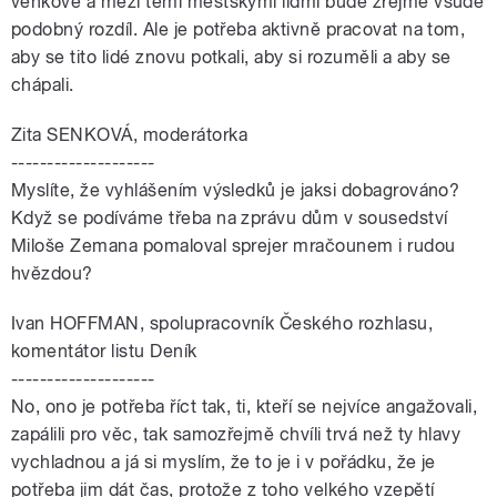
venkově a mezi těmi městskými lidmi bude zřejmě všude
podobný rozdíl. Ale je potřeba aktivně pracovat na tom,
aby se tito lidé znovu potkali, aby si rozuměli a aby se
chápali.
Zita SENKOVÁ, moderátorka
--------------------
Myslíte, že vyhlášením výsledků je jaksi dobagrováno?
Když se podíváme třeba na zprávu dům v sousedství
Miloše Zemana pomaloval sprejer mračounem i rudou
hvězdou?
Ivan HOFFMAN, spolupracovník Českého rozhlasu,
komentátor listu Deník
--------------------
No, ono je potřeba říct tak, ti, kteří se nejvíce angažovali,
zapálili pro věc, tak samozřejmě chvíli trvá než ty hlavy
vychladnou a já si myslím, že to je i v pořádku, že je
potřeba jim dát čas, protože z toho velkého vzepětí