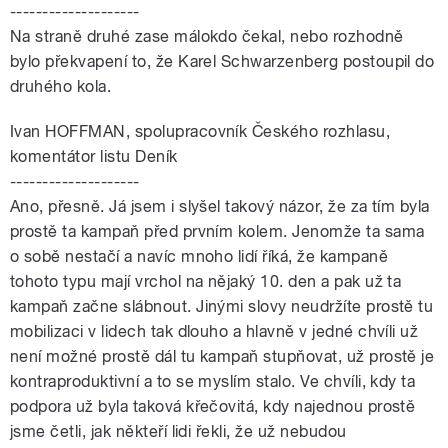
--------------------
Na straně druhé zase málokdo čekal, nebo rozhodně
bylo překvapení to, že Karel Schwarzenberg postoupil do
druhého kola.
Ivan HOFFMAN, spolupracovník Českého rozhlasu,
komentátor listu Deník
--------------------
Ano, přesně. Já jsem i slyšel takový názor, že za tím byla
prostě ta kampaň před prvním kolem. Jenomže ta sama
o sobě nestačí a navíc mnoho lidí říká, že kampaně
tohoto typu mají vrchol na nějaký 10. den a pak už ta
kampaň začne slábnout. Jinými slovy neudržíte prostě tu
mobilizaci v lidech tak dlouho a hlavně v jedné chvíli už
není možné prostě dál tu kampaň stupňovat, už prostě je
kontraproduktivní a to se myslím stalo. Ve chvíli, kdy ta
podpora už byla taková křečovitá, kdy najednou prostě
jsme četli, jak někteří lidi řekli, že už nebudou