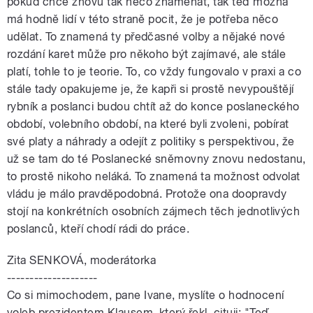
pokud chce znovu tak něco znamenat, tak teď možná
má hodně lidí v této straně pocit, že je potřeba něco
udělat. To znamená ty předčasné volby a nějaké nové
rozdání karet může pro někoho být zajímavé, ale stále
platí, tohle to je teorie. To, co vždy fungovalo v praxi a co
stále tady opakujeme je, že kapři si prostě nevypouštějí
rybník a poslanci budou chtít až do konce poslaneckého
období, volebního období, na které byli zvoleni, pobírat
své platy a náhrady a odejít z politiky s perspektivou, že
už se tam do té Poslanecké sněmovny znovu nedostanu,
to prostě nikoho neláká. To znamená ta možnost odvolat
vládu je málo pravděpodobná. Protože ona doopravdy
stojí na konkrétních osobních zájmech těch jednotlivých
poslanců, kteří chodí rádi do práce.
Zita SENKOVÁ, moderátorka
--------------------
Co si mimochodem, pane Ivane, myslíte o hodnocení
voleb prezidentem Klausem, který řekl, cituji: "Teď