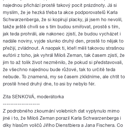
najednou přichází prostě takový pocit prázdnoty. Já si
myslím, že je hezká třeba ta akce podporovatelů Karla
Schwarzenberga, že si kopírují placky, já jsem ho nevolil,
takže ještě chvíli se s tím budou smiřovat, prostě s tím,
jak teda prohráli, ale nakonec zjistí, že budou vycházet i
nadále noviny, vyjde slunko druhý den, prostě to nějak to
přežijí, zvládnout. A naopak ti, kteří měli takovou strašnou
eufórii z toho, jak vyhrál Miloš Zeman, tak časem zjistí, že
jim to až tolik život nezměnilo, že pokud si představovali,
že všechno najednou bude růžové, tak to určitě teda
nebude. To znamená, my se časem zklidníme, ale chtít to
prostě hned druhý dne, to asi by nebylo fér.
Zita SENKOVÁ, moderátorka
--------------------
Z podrobného zkoumání volebních dat vyplynulo mimo
jiné i to, že Miloš Zeman porazil Karla Schwarzenberga i
díky hlasům voličů Jiřího Dienstbiera a Jana Fischera. Co