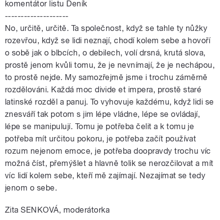
komentátor listu Deník
--------------------
No, určitě, určitě. Ta společnost, když se tahle ty nůžky
rozevřou, když se lidi neznají, chodí kolem sebe a hovoří
o sobě jak o blbcích, o debilech, volí drsná, krutá slova,
prostě jenom kvůli tomu, že je nevnímají, že je nechápou,
to prostě nejde. My samozřejmě jsme i trochu záměrně
rozdělováni. Každá moc divide et impera, prostě staré
latinské rozděl a panuj. To vyhovuje každému, když lidi se
znesváří tak potom s jim lépe vládne, lépe se ovládají,
lépe se manipulují. Tomu je potřeba čelit a k tomu je
potřeba mít určitou pokoru, je potřeba začít používat
rozum nejenom emoce, je potřeba doopravdy trochu víc
možná číst, přemýšlet a hlavně tolik se nerozčilovat a mít
víc lidí kolem sebe, kteří mě zajímají. Nezajímat se tedy
jenom o sebe.
Zita SENKOVÁ, moderátorka