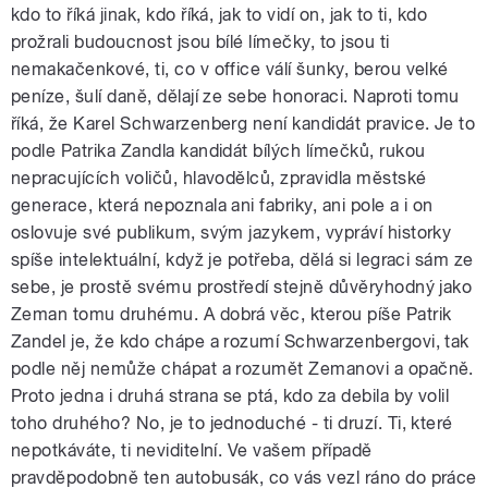
kdo to říká jinak, kdo říká, jak to vidí on, jak to ti, kdo
prožrali budoucnost jsou bílé límečky, to jsou ti
nemakačenkové, ti, co v office válí šunky, berou velké
peníze, šulí daně, dělají ze sebe honoraci. Naproti tomu
říká, že Karel Schwarzenberg není kandidát pravice. Je to
podle Patrika Zandla kandidát bílých límečků, rukou
nepracujících voličů, hlavodělců, zpravidla městské
generace, která nepoznala ani fabriky, ani pole a i on
oslovuje své publikum, svým jazykem, vypráví historky
spíše intelektuální, když je potřeba, dělá si legraci sám ze
sebe, je prostě svému prostředí stejně důvěryhodný jako
Zeman tomu druhému. A dobrá věc, kterou píše Patrik
Zandel je, že kdo chápe a rozumí Schwarzenbergovi, tak
podle něj nemůže chápat a rozumět Zemanovi a opačně.
Proto jedna i druhá strana se ptá, kdo za debila by volil
toho druhého? No, je to jednoduché - ti druzí. Ti, které
nepotkáváte, ti neviditelní. Ve vašem případě
pravděpodobně ten autobusák, co vás vezl ráno do práce