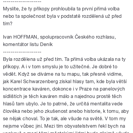
--------------------
Myslíte, že ty příkopy prohloubila ta první přímá volba
nebo ta společnost byla v podstatě rozdělená už před
tím?
Ivan HOFFMAN, spolupracovník Českého rozhlasu,
komentátor listu Deník
--------------------
Byla rozdělena už před tím. Ta přímá volba ukázala na ty
příkopy. A i v tom smyslu je to užitečné. Je dobré to
vědět. Když se díváme na tu mapu, tak přesně vidíme,
jak Karel Schwarzenberg získal hlasy tam, kde byla větší
koncentrace kaváren, dokonce i v Praze na panelových
sídlištích je těch kaváren málo a najednou prostě těch
hlasů tam ubylo. Je to patrné, že určitá mentalita vede
člověka nebo jeho zkušenost anebo historie, k tomu, aby
se nějak choval. To je tak, ale všude na světě. V tom my
nejsme vůbec jiní. Mezi tím obyvatelstvem řekl bych na