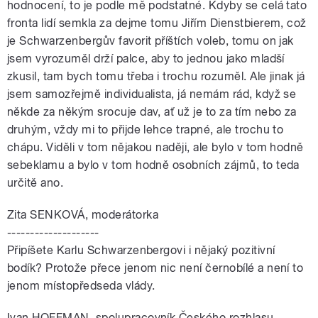
hodnocení, to je podle mě podstatné. Kdyby se celá tato
fronta lidí semkla za dejme tomu Jiřím Dienstbierem, což
je Schwarzenbergův favorit příštích voleb, tomu on jak
jsem vyrozuměl drží palce, aby to jednou jako mladší
zkusil, tam bych tomu třeba i trochu rozuměl. Ale jinak já
jsem samozřejmě individualista, já nemám rád, když se
někde za někým srocuje dav, ať už je to za tím nebo za
druhým, vždy mi to přijde lehce trapné, ale trochu to
chápu. Viděli v tom nějakou naději, ale bylo v tom hodně
sebeklamu a bylo v tom hodně osobních zájmů, to teda
určitě ano.
Zita SENKOVÁ, moderátorka
--------------------
Připíšete Karlu Schwarzenbergovi i nějaký pozitivní
bodík? Protože přece jenom nic není černobílé a není to
jenom místopředseda vlády.
Ivan HOFFMAN, spolupracovník Českého rozhlasu,