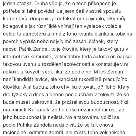
jedna otázka. Druhá věc je, že o těch příkopech je
potřeba si také povídat. Já jsem četl vlastně spoustu
komentářů, doopravdy tentokrát mě zajímalo, jaký můj
kolegové a jak různí lidé vnímají ten výsledek voleb a
celou tu atmosféru a mně z toho kvanta článků jakoby na
povrch vyplula nebo nejvíc mě zasáhl článek, který
napsal Patrik Zandel, to je člověk, který je takový guru v
internetové komunitě, velmi dobrý teda autor a on napsal
takovou úvahu u rozdělení společnosti a konstatuje v ní
několik takových věcí, říká, že podle něj Miloš Zeman
není kandidát levice, ale kandidát rukodělně pracujícího
člověka. A já budu z toho chvilku citovat, jo? Toho, který
dře fyzicky a dnes a denně poslouchám v televizi, že se
bude muset uskrovnit, že prožral svou budoucnost, říká
mu ministr Kalousek, že ho čeká nezaměstnanost, že
jeho budoucnost je nejistá. No a takovému voliči se
podle Patrika Zandela nedá divit, že se tak chová
racionálně, odmítne zemřít, ale místo toho volí někoho,