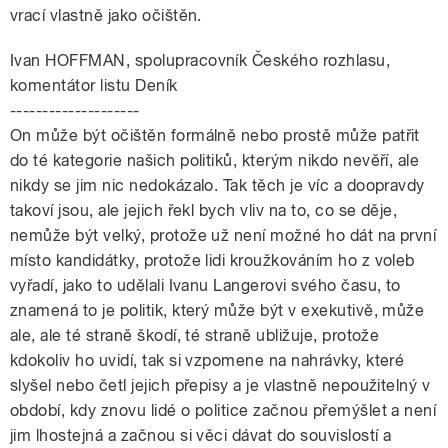
vrací vlastně jako očištěn.
Ivan HOFFMAN, spolupracovník Českého rozhlasu,
komentátor listu Deník
--------------------
On může být očištěn formálně nebo prostě může patřit
do té kategorie našich politiků, kterým nikdo nevěří, ale
nikdy se jim nic nedokázalo. Tak těch je víc a doopravdy
takoví jsou, ale jejich řekl bych vliv na to, co se děje,
nemůže být velký, protože už není možné ho dát na první
místo kandidátky, protože lidi kroužkováním ho z voleb
vyřadí, jako to udělali Ivanu Langerovi svého času, to
znamená to je politik, který může být v exekutivě, může
ale, ale té straně škodí, té straně ubližuje, protože
kdokoliv ho uvidí, tak si vzpomene na nahrávky, které
slyšel nebo četl jejich přepisy a je vlastně nepoužitelný v
období, kdy znovu lidé o politice začnou přemýšlet a není
jim lhostejná a začnou si věci dávat do souvislostí a