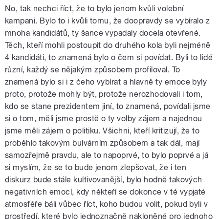
No, tak nechci říct, že to bylo jenom kvůli volební
kampani. Bylo to i kvůli tomu, že doopravdy se vybíralo z
mnoha kandidátů, ty šance vypadaly docela otevřené.
Těch, kteří mohli postoupit do druhého kola byli nejméně
4 kandidáti, to znamená bylo o čem si povídat. Byli to lidé
různí, každý se nějakým způsobem profiloval. To
znamená bylo si i z čeho vybírat a hlavně ty emoce byly
proto, protože mohly být, protože nerozhodovali i tom,
kdo se stane prezidentem jiní, to znamená, povídali jsme
si o tom, měli jsme prostě o ty volby zájem a najednou
jsme měli zájem o politiku. Všichni, kteří kritizují, že to
proběhlo takovým bulvárním způsobem a tak dál, mají
samozřejmě pravdu, ale to napoprvé, to bylo poprvé a já
si myslím, že se to bude jenom zlepšovat, že i ten
diskurz bude stále kultivovanější, bylo hodně takových
negativních emocí, kdy někteří se dokonce v té vypjaté
atmosféře báli vůbec říct, koho budou volit, pokud byli v
prostředí, které bylo jednoznačně nakloněné pro jednoho