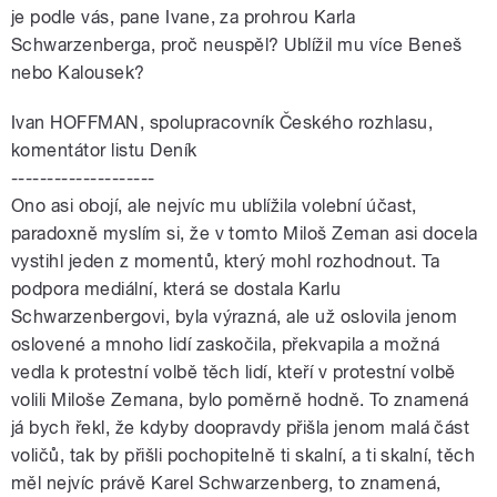
je podle vás, pane Ivane, za prohrou Karla
Schwarzenberga, proč neuspěl? Ublížil mu více Beneš
nebo Kalousek?
Ivan HOFFMAN, spolupracovník Českého rozhlasu,
komentátor listu Deník
--------------------
Ono asi obojí, ale nejvíc mu ublížila volební účast,
paradoxně myslím si, že v tomto Miloš Zeman asi docela
vystihl jeden z momentů, který mohl rozhodnout. Ta
podpora mediální, která se dostala Karlu
Schwarzenbergovi, byla výrazná, ale už oslovila jenom
oslovené a mnoho lidí zaskočila, překvapila a možná
vedla k protestní volbě těch lidí, kteří v protestní volbě
volili Miloše Zemana, bylo poměrně hodně. To znamená
já bych řekl, že kdyby doopravdy přišla jenom malá část
voličů, tak by přišli pochopitelně ti skalní, a ti skalní, těch
měl nejvíc právě Karel Schwarzenberg, to znamená,