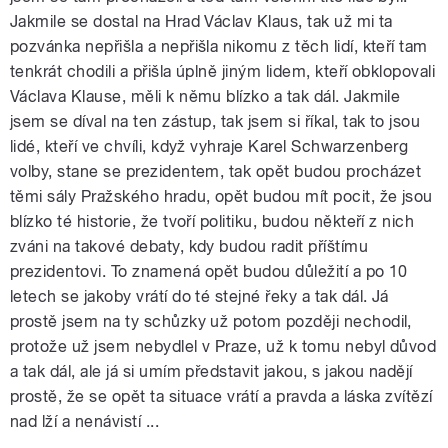
Jakmile se dostal na Hrad Václav Klaus, tak už mi ta
pozvánka nepřišla a nepřišla nikomu z těch lidí, kteří tam
tenkrát chodili a přišla úplně jiným lidem, kteří obklopovali
Václava Klause, měli k němu blízko a tak dál. Jakmile
jsem se díval na ten zástup, tak jsem si říkal, tak to jsou
lidé, kteří ve chvíli, když vyhraje Karel Schwarzenberg
volby, stane se prezidentem, tak opět budou procházet
těmi sály Pražského hradu, opět budou mít pocit, že jsou
blízko té historie, že tvoří politiku, budou někteří z nich
zváni na takové debaty, kdy budou radit příštímu
prezidentovi. To znamená opět budou důležití a po 10
letech se jakoby vrátí do té stejné řeky a tak dál. Já
prostě jsem na ty schůzky už potom později nechodil,
protože už jsem nebydlel v Praze, už k tomu nebyl důvod
a tak dál, ale já si umím představit jakou, s jakou nadějí
prostě, že se opět ta situace vrátí a pravda a láska zvítězí
nad lží a nenávistí ...