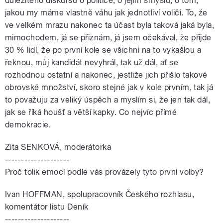
důležitého diskursu o politice, o jejím smyslu, o tom,
jakou my máme vlastně váhu jak jednotliví voliči. To, že
ve velkém mrazu nakonec ta účast byla taková jaká byla,
mimochodem, já se přiznám, já jsem očekával, že přijde
30 % lidí, že po první kole se všichni na to vykašlou a
řeknou, můj kandidát nevyhrál, tak už dál, ať se
rozhodnou ostatní a nakonec, jestliže jich přišlo takové
obrovské množství, skoro stejné jak v kole prvním, tak já
to považuju za veliký úspěch a myslím si, že jen tak dál,
jak se říká houšť a větší kapky. Co nejvíc přímé
demokracie.
Zita SENKOVÁ, moderátorka
--------------------
Proč tolik emocí podle vás provázely tyto první volby?
Ivan HOFFMAN, spolupracovník Českého rozhlasu,
komentátor listu Deník
--------------------