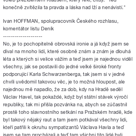
konečně zvítězila ta pravda a láska nad lží a nenávistí."
Ivan HOFFMAN, spolupracovník Českého rozhlasu,
komentátor listu Deník
--------------------
No, je to pochopitelně obrovská ironie a já když jsem se
díval na mnoho lidí, které osobně znám a znám je dlouhá
léta a kterých si velice vážím a teď jsem je najednou viděl
všechny, jak se postavili do jedné velké široké fronty
podporující Karla Schwarzenberga, tak jsem si v jedné
chvíli uvědomil takovou věc, je to možná hloupost, ale
najednou mě napadlo, že za dob, kdy na Hradě seděl
Václav Havel, tak pokaždé, když byl státní stávek výročí
republiky, tak mi přišla pozvánka na, abych se zúčastnil
prostě toho slavnostního setkání na Pražském hradě, kde
byl takový nějaký raut a tam jsem potkával všechny lidi,
kteří patřili k okruhu sympatizantů Václava Havla a teď
jsem se tam procházeli a teď tam všichni tito lidé byli.