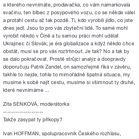
a kterého nevnímáte, prodavačka, co vám namarkovala
svačinu, ten blbec z posypového vozu, co se někde válel
a protáhl cestu až tak pozdě. Ti, kdo vyrobili jídlo, co jste
dnes jedl. Jsou to pro vás zbyteční lidé. To samé mohl
vyrobit někdo v Číně a tu samou práci mohl udělat
Ukrajinec či Slovák, je éra globalizace a když někdo chce
obstát, musí se pro vás roztrhnout. Je tak? No a tak by
se dalo pokračovat. Prostě strůjci analýz a doopravdy
doporučuju Patrik Zandel, on samozřejmě říká v závěru,
takhle to nejde, tohle to mimořádně špatná situace, my
musíme k sobě najít cestu, musíme si všimnout ty druhé,
které nevnímáme ...
Zita SENKOVÁ, moderátorka
--------------------
Takže zasypat ty příkopy?
Ivan HOFFMAN, spolupracovník Českého rozhlasu,