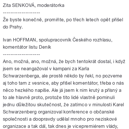
Zita SENKOVÁ, moderátorka
--------------------
Že byste konečně, promiňte, po třech letech opět přišel
do Prahy.
Ivan HOFFMAN, spolupracovník Českého rozhlasu,
komentátor listu Deník
--------------------
Ano, možná, ano, možná, že bych tentokrát dostal, i když
jsem se neangažoval v kampani za Karla
Schwarzenberga, ale prostě někdo by řekl, no pozveme
aj toho tam z vesnice, aby přišel komentátor, třeba o nás
něco hezkého napíše. Ale já jsem k nim krutý a přísný a
to ale hlavně proto, protože tito lidé vlastně pominuli
jednu důležitou skutečnost, že zatímco v minulosti Karel
Schwarzenberg organizoval konference o občanské
společnosti a doopravdy udělal mnoho pro neziskové
organizace a tak dál, tak dnes je vicepremiérem vlády,