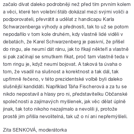
začalo dívat daleko podrobněji než před tím prvním kolem
a věci, které ten volební štáb dokázal mezi svými voliči a
podporovateli, převrátit a udělat z handicapu Karla
Schwarzenberga výhody a přednosti, tak to už se potom
nepodařilo v tom kole druhém, kdy vlastně lidé viděli v
debatách, že Karel Schwarzenberg je pasivní, že přišel
do ringu, ale neumí dát ránu, jak to říkají někteří a vlastně
si pak začínají se smutkem říkat, proč tam vlastně teda v
tom ringu je, když neumí bojovat. A taková ta úvaha o
tom, že vsadil na slušnost a korektnost a tak dál, tak
upřímně řečeno, v této prezidentské volbě byli daleko
slušnější kandidáti. Například Táňa Fischerová a za tu se
nikdo nepostavil a hlasy pro ni, představitelku Občanské
společnosti a zajímavých myšlenek, jak věc dělat úplně
jinak, tak toto nikoho nezajímalo a nevolili ji, protože
prostě jim přišla nevolitelná, tak už o ní ani nepřemýšleli.
Zita SENKOVÁ, moderátorka