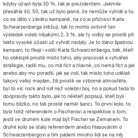
kdyby účast byla 30 %, tak je prezidentem. Jakmile
přesáhla 40, 50, tak už bylo jasné, že nemůže vyhrát a to,
co se dělo v závěru kampaně, na co si příznivci Karla
Schwarzenberga stěžují, tak to mohlo ovlivnit ten
výsledek voleb nějakými 2, 3 %, ale ty volby se prostě při
takto vysoké účasti už vyhrát nedaly. Je to dáno špatnou
kampaní, to říkají i voliči Karla Schwarzenberga, lidé, kteří
ho obklopili prostě místo toho, aby pracovali a vytvářeli
strategie, radili mu, co má říct a hlavně, co nemá říct a jak
anebo aby mu poradili, jak se volí, tak místo toho udělali
takový velký mejdan, žili prostě ve výborné atmosféře,
byl to víc rock and roll než volební boj, no a pokud teda to
doopravdy takto bylo, jak to někteří popisují, kteří byli
tomu blízko, no tak prostě neměl šanci. To první kolo, to
bylo totiž referendem o Fischerovi a respektive o tom,
jestli ve druhém kole mají být Fischer se Zemanem. To
druhé kolo se stalo referendem anebo hlasováním o
Schwarzenbergovi a tím pádem mnoho lidí se na něj