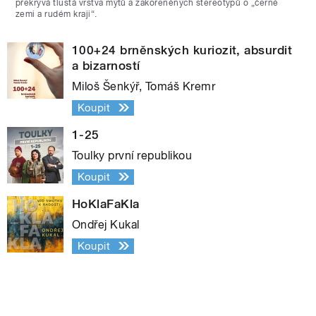
překrývá tlustá vrstva mýtů a zakořeněných stereotypů o „černé
zemi a rudém kraji“.
100+24 brněnských kuriozit, absurdit
a bizarností
Miloš Šenkýř, Tomáš Kremr
Koupit
1-25
Toulky první republikou
Koupit
HoKlaFaKla
Ondřej Kukal
Koupit