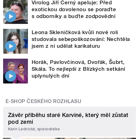
Virolog Jiří Černý apeluje: Před
exotickou dovolenou se poraďte
s odborníky a buďte zodpovědní
Leona Skleničková kvůli nové roli
studovala sebepoškozování: Nechtěla
jsem z ní udělat karikaturu
Horák, Pavlovčinová, Dvořák, Šubrt,
Skála. To nejlepší z Blízkých setkání
uplynulých dní
E-SHOP ČESKÉHO ROZHLASU
Závěr příběhu staré Karviné, který měl zůstat
pod zemí
Karin Lednická, spisovatelka