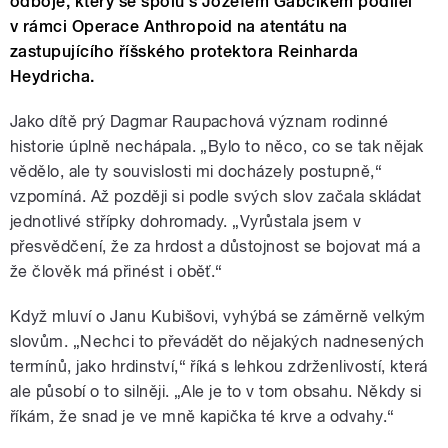
odboje, který se spolu s Jozefem Gabčíkem podílel
v rámci Operace Anthropoid na atentátu na
zastupujícího říšského protektora Reinharda
Heydricha.
Jako dítě prý Dagmar Raupachová význam rodinné
historie úplně nechápala. „Bylo to něco, co se tak nějak
vědělo, ale ty souvislosti mi docházely postupně,“
vzpomíná. Až později si podle svých slov začala skládat
jednotlivé střípky dohromady. „Vyrůstala jsem v
přesvědčení, že za hrdost a důstojnost se bojovat má a
že člověk má přinést i oběť.“
Když mluví o Janu Kubišovi, vyhýbá se záměrně velkým
slovům. „Nechci to převádět do nějakých nadnesených
termínů, jako hrdinství,“ říká s lehkou zdrženlivostí, která
ale působí o to silněji. „Ale je to v tom obsahu. Někdy si
říkám, že snad je ve mně kapička té krve a odvahy.“