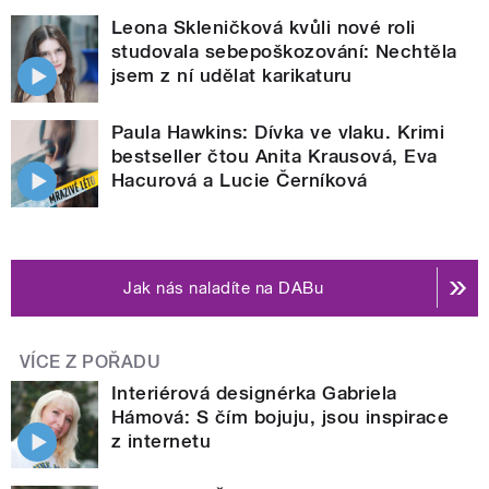
Leona Skleničková kvůli nové roli
studovala sebepoškozování: Nechtěla
jsem z ní udělat karikaturu
Paula Hawkins: Dívka ve vlaku. Krimi
bestseller čtou Anita Krausová, Eva
Hacurová a Lucie Černíková
Jak nás naladíte na DABu
VÍCE Z POŘADU
Interiérová designérka Gabriela
Hámová: S čím bojuju, jsou inspirace
z internetu