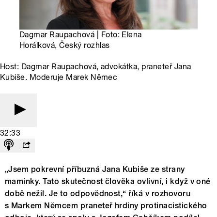
Dagmar Raupachová | Foto: Elena
Horálková, Český rozhlas
Host: Dagmar Raupachová, advokátka, praneteř Jana
Kubiše. Moderuje Marek Němec
32:33
„Jsem pokrevní příbuzná Jana Kubiše ze strany
maminky. Tato skutečnost člověka ovlivní, i když v oné
době nežil. Je to odpovědnost,“ říká v rozhovoru
s Markem Němcem praneteř hrdiny protinacistického