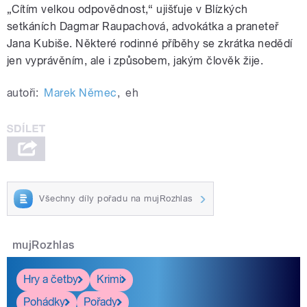
„Cítím velkou odpovědnost,“ ujišťuje v Blízkých
setkáních Dagmar Raupachová, advokátka a praneteř
Jana Kubiše. Některé rodinné příběhy se zkrátka nedědí
jen vyprávěním, ale i způsobem, jakým člověk žije.
autoři:
Marek Němec
,
eh
Všechny díly pořadu na mujRozhlas
mujRozhlas
Hry a četby
Krimi
Pohádky
Pořady