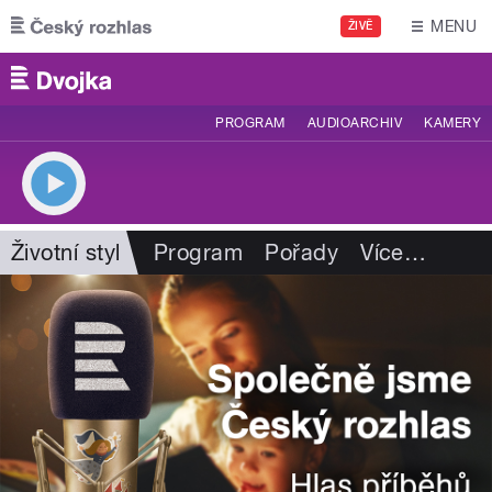
Přejít k hlavnímu obsahu
MENU
ŽIVĚ
PROGRAM
AUDIOARCHIV
KAMERY
Životní styl
Program
Pořady
Více
…