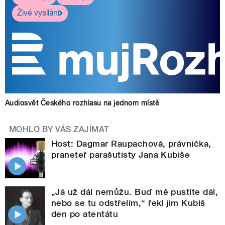
Živé vysílání
Audiosvět Českého rozhlasu na jednom místě
MOHLO BY VÁS ZAJÍMAT
Host: Dagmar Raupachová, právnička,
praneteř parašutisty Jana Kubiše
„Já už dál nemůžu. Buď mě pustíte dál,
nebo se tu odstřelím,“ řekl jim Kubiš
den po atentátu