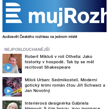
Audiosvět Českého rozhlasu na jednom místě
NEJPOSLOUCHANĚJŠÍ
Robert Mikluš v roli Othella: Jako
historky v hospodě. Tak by se měl
recitovat Shakespeare
Miloš Urban: Sedmikostelí. Moderní
gotický krimi román čtou Jiří Schwarz a
Jan Novotný
Interiérová designérka Gabriela
Hámová: S čím bojuju, jsou inspirace