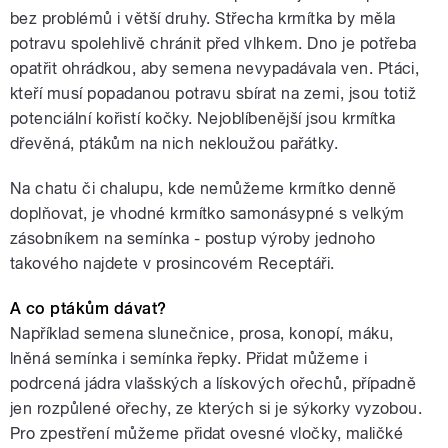
bez problémů i větší druhy. Střecha krmítka by měla
potravu spolehlivě chránit před vlhkem. Dno je potřeba
opatřit ohrádkou, aby semena nevypadávala ven. Ptáci,
kteří musí popadanou potravu sbírat na zemi, jsou totiž
potenciální kořistí kočky. Nejoblíbenější jsou krmítka
dřevěná, ptákům na nich nekloužou pařátky.
Na chatu či chalupu, kde nemůžeme krmítko denně
doplňovat, je vhodné krmítko samonásypné s velkým
zásobníkem na semínka - postup výroby jednoho
takového najdete v prosincovém Receptáři.
A co ptákům dávat?
Například semena slunečnice, prosa, konopí, máku,
lněná semínka i semínka řepky. Přidat můžeme i
podrcená jádra vlašských a lískových ořechů, případně
jen rozpůlené ořechy, ze kterých si je sýkorky vyzobou.
Pro zpestření můžeme přidat ovesné vločky, maličké