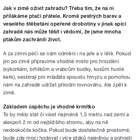
Jak v zimě oživit zahradu? Třeba tím, že na ni
přilákáme ptačí přátele. Kromě pestrých barev a
veselého štěbetání opeřené drobotiny v jinak spící
zahradě nás může těšit i vědomí, že jsme mnoha
ptákům zachránili život.
A za zimní péči se nám odmění i na jaře a v létě. Pokud
jim po zimě připravíme vhodné místo pro hnízdění
(sýkorkám, brhlíkům a vrabcům budky, kosům husté
keře), sesbírají pro mláďata spoustu hmyzu a pomohou
nám na zahradě udržet přírodní rovnováhu. Ale zpět k
zimě.
Základem úspěchu je vhodné krmítko
To by mělo stát či viset nejméně 1,5 metru nad zemí a
alespoň 2 m od nejbližšího stromu, aby na ně
nedoskočila kočka. Pokud bude dostatečně prostorné,
bude zde moci hodovat i více ptáků najednou a pohostí