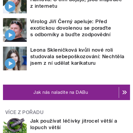
z internetu
Virolog Jiří Černý apeluje: Před
exotickou dovolenou se poraďte
s odborníky a buďte zodpovědní
Leona Skleničková kvůli nové roli
studovala sebepoškozování: Nechtěla
jsem z ní udělat karikaturu
Jak nás naladíte na DABu
VÍCE Z POŘADU
Jak používat léčivky jitrocel větší a
lopuch větší