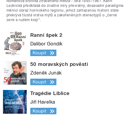
Románová kronika ztraceného města - léta 1945–1961. Karin
Lednická předkládá do značné míry převratný, dosavadní paradigma
měnící obraz hornického regionu, jehož zahlazenou historii stále
překrývá tlustá vrstva mýtů a zakořeněných stereotypů o „černé
zemi a rudém kraji“.
Ranní špek 2
Dalibor Gondík
Koupit
50 moravských pověstí
Zdeněk Junák
Koupit
Tragédie Liblice
Jiří Havelka
Koupit