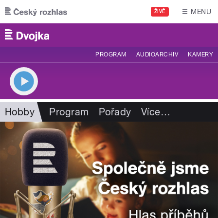
Přejít k hlavnímu obsahu
MENU
ŽIVĚ
PROGRAM
AUDIOARCHIV
KAMERY
Hobby
Program
Pořady
Více
…