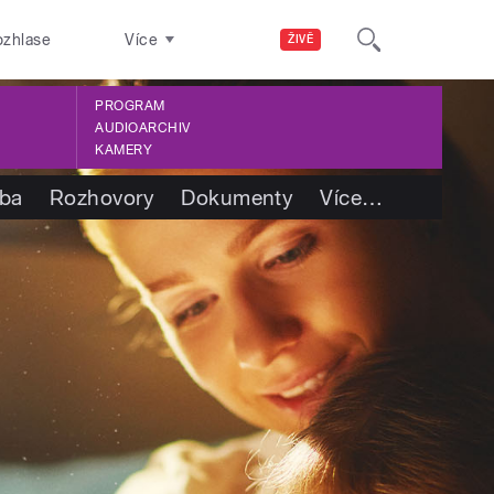
ozhlase
Více
ŽIVĚ
PROGRAM
AUDIOARCHIV
KAMERY
tba
Rozhovory
Dokumenty
Více
…