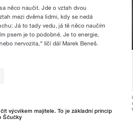
sa něco naučit. Jde o vztah dvou
vztah mezi dvěma lidmi, kdy se nedá
uchu: Já to tady vedu, já tě něco naučím
tím psem je to podobné. Je to energie,
 anebo nervozita,“ líčí dál Marek Beneš.
ít výcvikem majitele. To je základní princip
ho Ščučky