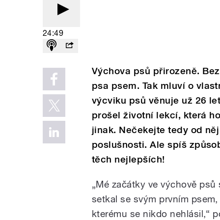
24:49
Výchova psů přirozeně. Bez
psa psem. Tak mluví o vlas
výcviku psů věnuje už 26 le
prošel životní lekcí, která
jinak. Nečekejte tedy od něj
poslušnosti. Ale spíš způso
těch nejlepších!
„Mé začátky ve výchově psů s
setkal se svým prvním psem,
kterému se nikdo nehlásil,“ 