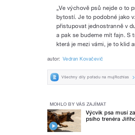
„Ve výchově psů nejde o to p
bytostí. Je to podobné jako 
přistupovat jednostranně v d
a pak se budeme mít fajn. S 
která je mezi vámi, je to klid
autor:
Vedran Kovačevič
Všechny díly pořadu na mujRozhlas
MOHLO BY VÁS ZAJÍMAT
Výcvik psa musí zač
psího trenéra Jiří