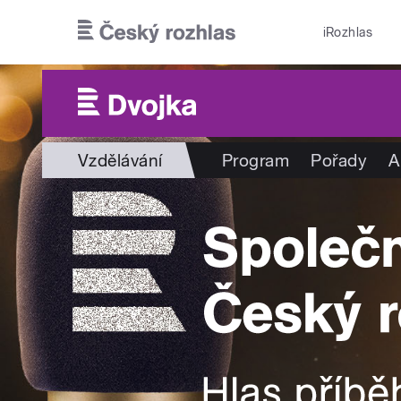
Přejít k hlavnímu obsahu
iRozhlas
Vzdělávání
Program
Pořady
A