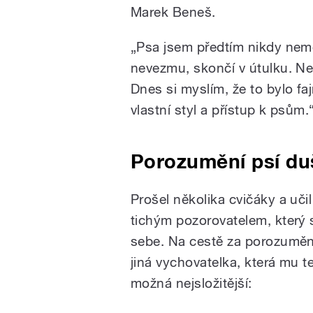
Marek Beneš.
„Psa jsem předtím nikdy nemě
nevezmu, skončí v útulku. Ne
Dnes si myslím, že to bylo fa
vlastní styl a přístup k psům.
Porozumění psí du
Prošel několika cvičáky a uči
tichým pozorovatelem, který s
sebe. Na cestě za porozumění
jiná vychovatelka, která mu t
možná nejsložitější: