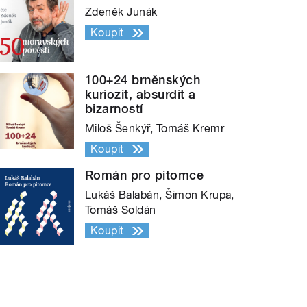
Zdeněk Junák
Koupit
100+24 brněnských
kuriozit, absurdit a
bizarností
Miloš Šenkýř, Tomáš Kremr
Koupit
Román pro pitomce
Lukáš Balabán, Šimon Krupa,
Tomáš Soldán
Koupit