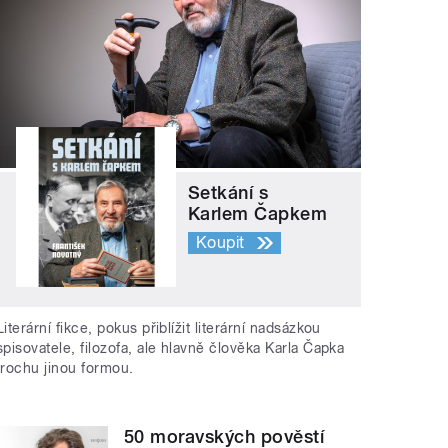
Setkání s
Karlem Čapkem
Koupit
Literární fikce, pokus přiblížit literární nadsázkou
spisovatele, filozofa, ale hlavně člověka Karla Čapka
trochu jinou formou.
50 moravských pověstí