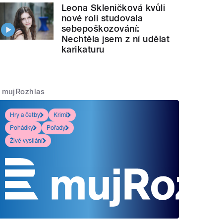
Leona Skleničková kvůli
nové roli studovala
sebepoškozování:
Nechtěla jsem z ní udělat
karikaturu
mujRozhlas
Hry a četby
Krimi
Pohádky
Pořady
Živé vysílání