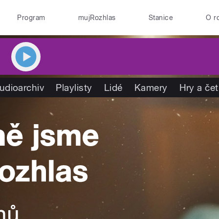
Program
mujRozhlas
Stanice
O r
udioarchiv
Playlisty
Lidé
Kamery
Hry a če