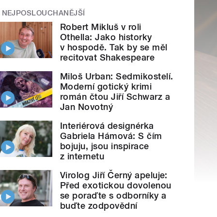
NEJPOSLOUCHANĚJŠÍ
Robert Mikluš v roli
Othella: Jako historky
v hospodě. Tak by se měl
recitovat Shakespeare
Miloš Urban: Sedmikostelí.
Moderní gotický krimi
román čtou Jiří Schwarz a
Jan Novotný
Interiérová designérka
Gabriela Hámová: S čím
bojuju, jsou inspirace
z internetu
Virolog Jiří Černý apeluje:
Před exotickou dovolenou
se poraďte s odborníky a
buďte zodpovědní