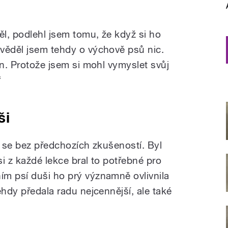
l, podlehl jsem tomu, že když si ho
věděl jsem tehdy o výchově psů nic.
jn. Protože jsem si mohl vymyslet svůj
“
ši
l se bez předchozích zkušeností. Byl
i z každé lekce bral to potřebné pro
m psí duši ho prý významně ovlivnila
ehdy předala radu nejcennější, ale také