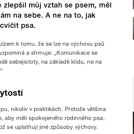
se zlepšil můj vztah se psem, měl
ám na sebe. A ne na to, jak
vičit psa.
ulzem k tomu, že se lze na výchovu psů
“ vzpomíná a shrnuje: „Komunikace se
ě sebejistoty, na základě klidu, ne na
“
ytostí
pu, nikoliv v praktikách. Protože většina
to, aby měli spokojeného rodinného psa,
ož se uplatňují jiné způsoby výchovy.