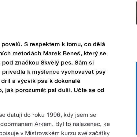
 povelů. S respektem k tomu, co dělá
tních metodách Marek Beneš, který se
t pod značkou Skvělý pes. Sám si
 ho přivedla k myšlence vychovávat psy
 dril a výcvik psa k dokonalé
b, jak porozumět psí duši. Učte se od
e datují do roku 1996, kdy jsem se
 dobrmanem Arkem. Byl to nalezenec, ke
popisuje v Mistrovském kurzu své začátky