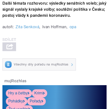
Další témata rozhovoru: výsledky senátních voleb; jaký
signál vyslaly krajské volby; soutěžní politika v Česku;
postoj vlády k pandemii koronaviru.
autoři:
Zita Senková
,
Ivan Hoffman
,
opa
Všechny díly pořadu na mujRozhlas
mujRozhlas
Hry a četby
Krimi
Pohádky
Pořady