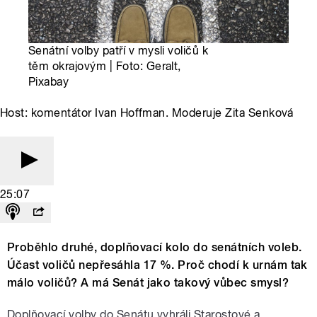
Senátní volby patří v mysli voličů k
těm okrajovým | Foto: Geralt,
Pixabay
Host: komentátor Ivan Hoffman. Moderuje Zita Senková
25:07
Proběhlo druhé, doplňovací kolo do senátních voleb.
Účast voličů nepřesáhla 17 %. Proč chodí k urnám tak
málo voličů? A má Senát jako takový vůbec smysl?
Doplňovací volby do Senátu vyhráli Starostové a