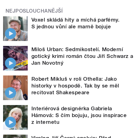
NEJPOSLOUCHANĚJŠÍ
Voxel skládá hity a míchá parfémy.
S jednou vůní ale marně bojuje
Miloš Urban: Sedmikostelí. Moderní
gotický krimi román čtou Jiří Schwarz a
Jan Novotný
Robert Mikluš v roli Othella: Jako
historky v hospodě. Tak by se měl
recitovat Shakespeare
Interiérová designérka Gabriela
Hámová: S čím bojuju, jsou inspirace
z internetu
Virolog Jiří Černý apeluje: Před