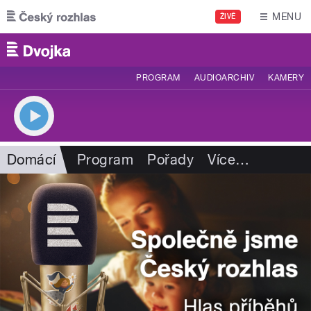
Přejít k hlavnímu obsahu
MENU
ŽIVĚ
PROGRAM
AUDIOARCHIV
KAMERY
Domácí
Program
Pořady
Více
…