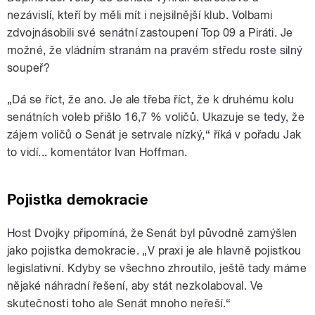
nezávislí, kteří by měli mít i nejsilnější klub. Volbami
zdvojnásobili své senátní zastoupení Top 09 a Piráti. Je
možné, že vládním stranám na pravém středu roste silný
soupeř?
„Dá se říct, že ano. Je ale třeba říct, že k druhému kolu
senátních voleb přišlo 16,7 % voličů. Ukazuje se tedy, že
zájem voličů o Senát je setrvale nízký,“ říká v pořadu Jak
to vidí... komentátor Ivan Hoffman.
Pojistka demokracie
Host Dvojky připomíná, že Senát byl původně zamýšlen
jako pojistka demokracie. „V praxi je ale hlavně pojistkou
legislativní. Kdyby se všechno zhroutilo, ještě tady máme
nějaké náhradní řešení, aby stát nezkolaboval. Ve
skutečnosti toho ale Senát mnoho neřeší.“