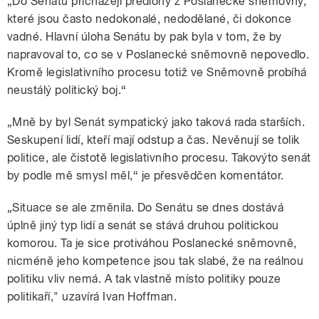
„
Do Senátu přicházejí předlohy z Poslanecké sněmovny,
které jsou často nedokonalé, nedodělané, či dokonce
vadné. Hlavní úloha Senátu by pak byla v tom, že by
napravoval to, co se v Poslanecké sněmovně nepovedlo.
Kromě legislativního procesu totiž ve Sněmovně probíhá
neustálý politický boj.“
„
Mně by byl Senát sympatický jako taková rada starších.
Seskupení lidí, kteří mají odstup a čas. Nevěnují se tolik
politice, ale čistotě legislativního procesu. Takovýto senát
by podle mě smysl měl,
“ je přesvědčen komentátor.
„Situace se ale změnila. D
o Senátu se dnes dostává
úplně jiný typ lidí a senát se stává druhou politickou
komorou. Ta je sice protiváhou Poslanecké sněmovně,
nicméně jeho kompetence jsou tak slabé, že na reálnou
politiku vliv nemá. A tak vlastně místo politiky pouze
politikaří," uzavírá Ivan Hoffman.