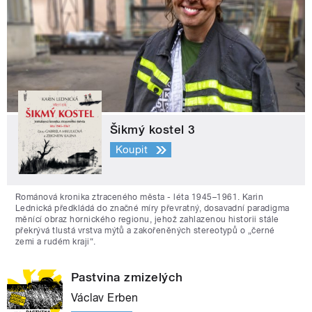
Šikmý kostel 3
Koupit
Románová kronika ztraceného města - léta 1945–1961. Karin
Lednická předkládá do značné míry převratný, dosavadní paradigma
měnící obraz hornického regionu, jehož zahlazenou historii stále
překrývá tlustá vrstva mýtů a zakořeněných stereotypů o „černé
zemi a rudém kraji“.
Pastvina zmizelých
Václav Erben