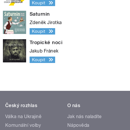
Koupit
Saturnin
Zdeněk Jirotka
Koupit
Tropické noci
Jakub Fránek
Koupit
Český rozhlas
O nás
Válka na Ukrajině
Jak nás naladíte
Komunální volby
Nápověda