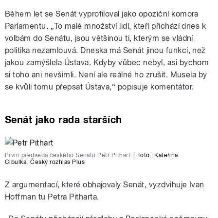
Během let se Senát vyprofiloval jako opoziční komora
Parlamentu. „To malé množství lidí, kteří přichází dnes k
volbám do Senátu, jsou většinou ti, kterým se vládní
politika nezamlouvá. Dneska má Senát jinou funkci, než
jakou zamýšlela Ústava. Kdyby vůbec nebyl, asi bychom
si toho ani nevšimli. Není ale reálné ho zrušit. Musela by
se kvůli tomu přepsat Ústava,“ popisuje komentátor.
Senát jako rada starších
První předseda českého Senátu Petr Pithart
|
foto:
Kateřina
Cibulka
,
Český rozhlas Plus
Z argumentací, které obhajovaly Senát, vyzdvihuje Ivan
Hoffman tu Petra Pitharta.