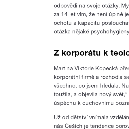
odpovědi na svoje otázky. Mys
za 14 let vím, že není úplně
ochotu a kapacitu poslouchat t
otázka nějaké psychohygieny,
Z korporátu k teolo
Martina Viktorie Kopecká pře
korporátní firmě a rozhodla se
všechno, co jsem hledala. Na
toužila, a objevila nový svět
úspěchu k duchovnímu pozná
Už od dětství vnímala vzdělán
nás Češích je tendence porov