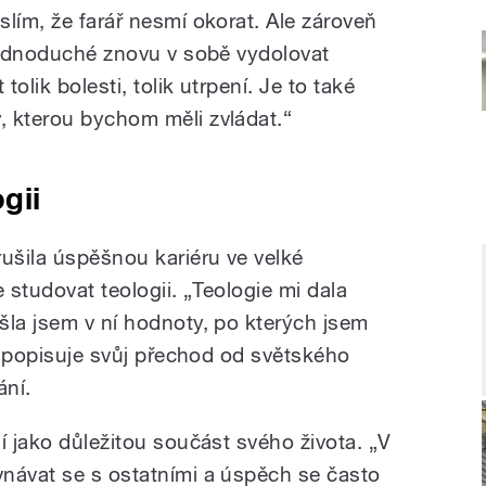
lím, že farář nesmí okorat. Ale zároveň
 jednoduché znovu v sobě vydolovat
olik bolesti, tolik utrpení. Je to také
 kterou bychom měli zvládat.“
gii
rušila úspěšnou kariéru ve velké
 studovat teologii. „Teologie mi dala
šla jsem v ní hodnoty, po kterých jsem
,“ popisuje svůj přechod od světského
ní.
í jako důležitou součást svého života. „V
návat se s ostatními a úspěch se často