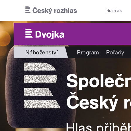
Přejít k hlavnímu obsahu
iRozhlas
Náboženství
Program
Pořady