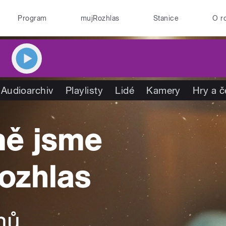
Program
mujRozhlas
Stanice
O r
Audioarchiv
Playlisty
Lidé
Kamery
Hry a č