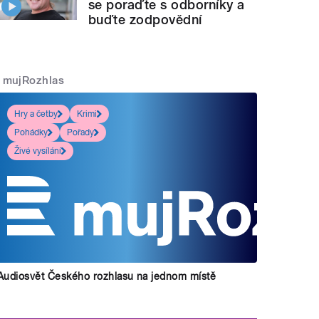
se poraďte s odborníky a
buďte zodpovědní
mujRozhlas
Hry a četby
Krimi
Pohádky
Pořady
Živé vysílání
Audiosvět Českého rozhlasu na jednom místě