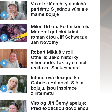
Voxel skládá hity a míchá
parfémy. S jednou vůní ale
marně bojuje
Miloš Urban: Sedmikostelí.
Moderní gotický krimi
román čtou Jiří Schwarz a
Jan Novotný
Robert Mikluš v roli
Othella: Jako historky
v hospodě. Tak by se měl
recitovat Shakespeare
Interiérová designérka
Gabriela Hámová: S čím
bojuju, jsou inspirace
z internetu
Virolog Jiří Černý apeluje:
Před exotickou dovolenou