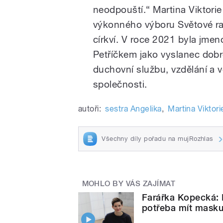
neodpouští.“ Martina Viktori
výkonného výboru Světové rad
církví. V roce 2021 byla jme
Petříčkem jako vyslanec dobré
duchovní službu, vzdělání a v
společnosti.
autoři:
sestra Angelika
,
Martina Viktor
Všechny díly pořadu na mujRozhlas
MOHLO BY VÁS ZAJÍMAT
Farářka Kopecká: M
potřeba mít mask