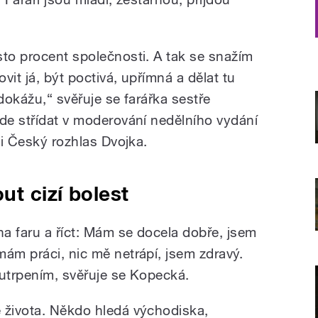
“
sto procent společnosti. A tak se snažím
ovit já, být poctivá, upřímná a dělat tu
 dokážu,“ svěřuje se farářka sestře
ude střídat v moderování nedělního vydání
ci Český rozhlas Dvojka.
t cizí bolest
na faru a říct: Mám se docela dobře, jsem
mám práci, nic mě netrápí, jsem zdravý.
m utrpením, svěřuje se Kopecká.
 života. Někdo hledá východiska,