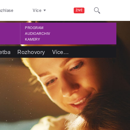
ozhlase
Více
ŽIVĚ
PROGRAM
AUDIOARCHIV
KAMERY
etba
Rozhovory
Více
…