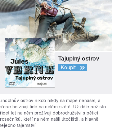
Tajuplný ostrov
Koupit
Lincolnův ostrov nikdo nikdy na mapě nenašel, a
přece ho znají lidé na celém světě. Už déle než sto
třicet let na něm prožívají dobrodružství s pěticí
trosečníků, kteří na něm našli útočiště, a hlavně
nejedno tajemství.