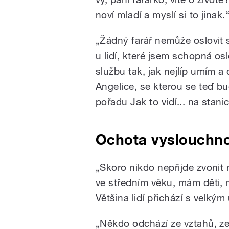
noví mladí a myslí si to jinak.
„Žádný farář nemůže oslovit 
u lidí, které jsem schopná osl
službu tak, jak nejlíp umím a
Angelice, se kterou se teď b
pořadu Jak to vidí... na stani
Ochota vyslouchnou
„Skoro nikdo nepřijde zvonit 
ve středním věku, mám děti, 
Většina lidí přichází s velký
„Někdo odchází ze vztahů, ze