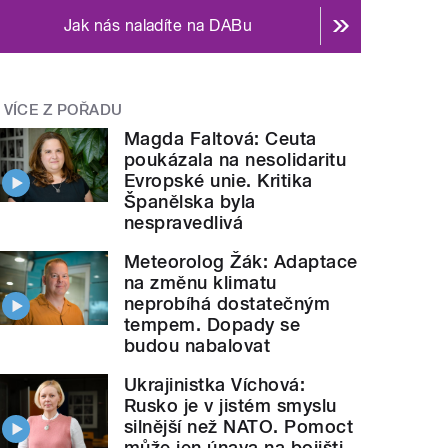
Jak nás naladíte na DABu
VÍCE Z POŘADU
Magda Faltová: Ceuta
poukázala na nesolidaritu
Evropské unie. Kritika
Španělska byla
nespravedlivá
Meteorolog Žák: Adaptace
na změnu klimatu
neprobíhá dostatečným
tempem. Dopady se
budou nabalovat
Ukrajinistka Víchová:
Rusko je v jistém smyslu
silnější než NATO. Pomoct
může jen únava na bojišti