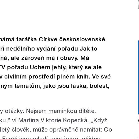
známá farářka Církve československé
áří nedělního vydání pořadu Jak to
ená, ale zároveň má i obavy. Má
V pořadu Uchem jehly, který se ale
 v civilním prostředí plném knih. Ve své
čným tématům, jako jsou láska, bolest,
 otázky. Nejsem maminkou dítěte.
u,“ ví Martina Viktorie Kopecká. „Když
etý člověk, může oprávněně namítat: Co
? Faráři jsou mladí, zestárnou, přijdou