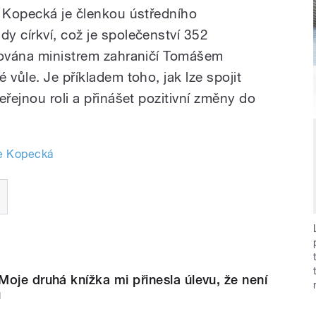
e Kopecká je členkou ústředního
y církví, což je společenství 352
nována ministrem zahraničí Tomášem
 vůle. Je příkladem toho, jak lze spojit
eřejnou roli a přinášet pozitivní změny do
ie Kopecká
oje druhá knížka mi přinesla úlevu, že není
u