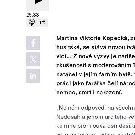
25:33
Martina Viktorie Kopecká, 
husitské, se stává novou tv
vidí... Z nové výzvy je nadš
zkušenosti s moderováním T
natáčel v jejím farním bytě,
práci jako farářka čelí náro
nemoc, smrt i narození.
„Nemám odpovědi na všechny
Nedosáhla jenom určitého věk
ke mně promlouvá osmdesátil
vy, paní farářko, víte o životě