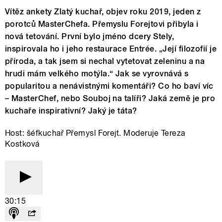
Vítěz ankety Zlatý kuchař, objev roku 2019, jeden z
porotců MasterChefa. Přemyslu Forejtovi přibyla i
nová tetování. První bylo jméno dcery Stely,
inspirovala ho i jeho restaurace Entrée. „Její filozofií je
příroda, a tak jsem si nechal vytetovat zeleninu a na
hrudi mám velkého motýla.“ Jak se vyrovnává s
popularitou a nenávistnými komentáři? Co ho baví víc
– MasterChef, nebo Souboj na talíři? Jaká země je pro
kuchaře inspirativní? Jaký je táta?
Host: šéfkuchař Přemysl Forejt. Moderuje Tereza
Kostková
30:15