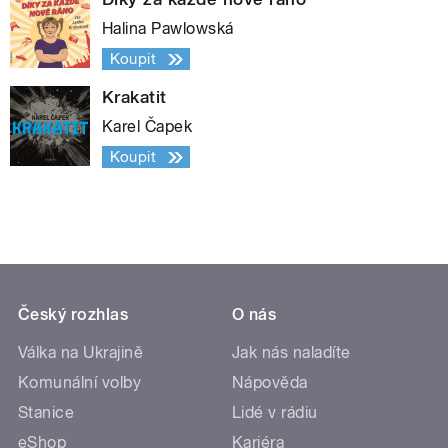
Halina Pawlowská
Koupit
Krakatit
Karel Čapek
Koupit
Český rozhlas
O nás
Válka na Ukrajině
Jak nás naladíte
Komunální volby
Nápověda
Stanice
Lidé v rádiu
eShop
Kariéra