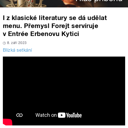
I z klasické literatury se dá udělat
menu. Přemysl Forejt servíruje
v Entrée Erbenovu Kytici
8. září 2023
Blízká setkání