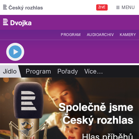
Přejít k hlavnímu obsahu
MENU
ŽIVĚ
PROGRAM
AUDIOARCHIV
KAMERY
Jídlo
Program
Pořady
Více
…