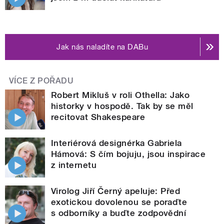
Jak nás naladíte na DABu
VÍCE Z POŘADU
Robert Mikluš v roli Othella: Jako
historky v hospodě. Tak by se měl
recitovat Shakespeare
Interiérová designérka Gabriela
Hámová: S čím bojuju, jsou inspirace
z internetu
Virolog Jiří Černý apeluje: Před
exotickou dovolenou se poraďte
s odborníky a buďte zodpovědní