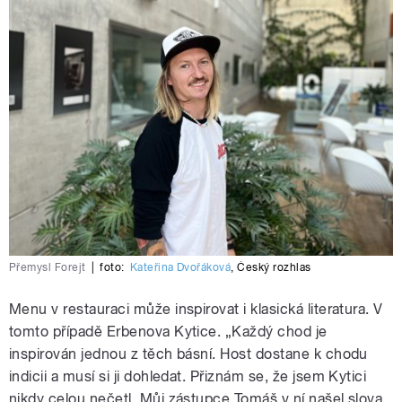
Přemysl Forejt
|
foto:
Kateřina Dvořáková
,
Český rozhlas
Menu v restauraci může inspirovat i klasická literatura. V
tomto případě Erbenova Kytice. „Každý chod je
inspirován jednou z těch básní. Host dostane k chodu
indicii a musí si ji dohledat. Přiznám se, že jsem Kytici
nikdy celou nečetl. Můj zástupce Tomáš v ní našel slova,