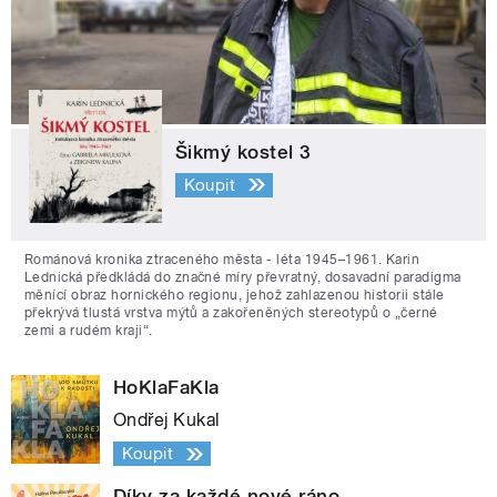
Šikmý kostel 3
Koupit
Románová kronika ztraceného města - léta 1945–1961. Karin
Lednická předkládá do značné míry převratný, dosavadní paradigma
měnící obraz hornického regionu, jehož zahlazenou historii stále
překrývá tlustá vrstva mýtů a zakořeněných stereotypů o „černé
zemi a rudém kraji“.
HoKlaFaKla
Ondřej Kukal
Koupit
Díky za každé nové ráno