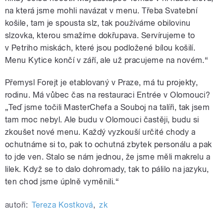
na která jsme mohli navázat v menu. Třeba Svatební
košile, tam je spousta slz, tak používáme obilovinu
slzovka, kterou smažíme dokřupava. Servírujeme to
v Petriho miskách, které jsou podložené bílou košilí.
Menu Kytice končí v září, ale už pracujeme na novém.“
Přemysl Forejt je etablovaný v Praze, má tu projekty,
rodinu. Má vůbec čas na restauraci Entrée v Olomouci?
„Teď jsme točili MasterChefa a Souboj na talíři, tak jsem
tam moc nebyl. Ale budu v Olomouci častěji, budu si
zkoušet nové menu. Každý vyzkouší určité chody a
ochutnáme si to, pak to ochutná zbytek personálu a pak
to jde ven. Stalo se nám jednou, že jsme měli makrelu a
lilek. Když se to dalo dohromady, tak to pálilo na jazyku,
ten chod jsme úplně vyměnili.“
autoři:
Tereza Kostková
,
zk