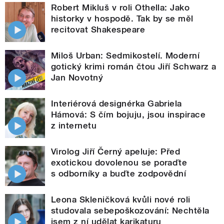
Robert Mikluš v roli Othella: Jako
historky v hospodě. Tak by se měl
recitovat Shakespeare
Miloš Urban: Sedmikostelí. Moderní
gotický krimi román čtou Jiří Schwarz a
Jan Novotný
Interiérová designérka Gabriela
Hámová: S čím bojuju, jsou inspirace
z internetu
Virolog Jiří Černý apeluje: Před
exotickou dovolenou se poraďte
s odborníky a buďte zodpovědní
Leona Skleničková kvůli nové roli
studovala sebepoškozování: Nechtěla
jsem z ní udělat karikaturu