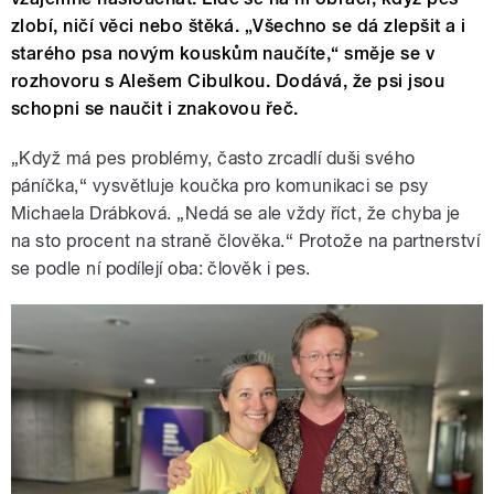
zlobí, ničí věci nebo štěká. „Všechno se dá zlepšit a i
starého psa novým kouskům naučíte,“ směje se v
rozhovoru s Alešem Cibulkou. Dodává, že psi jsou
schopni se naučit i znakovou řeč.
„Když má pes problémy, často zrcadlí duši svého
páníčka,“ vysvětluje koučka pro komunikaci se psy
Michaela Drábková. „Nedá se ale vždy říct, že chyba je
na sto procent na straně člověka.“ Protože na partnerství
se podle ní podílejí oba: člověk i pes.