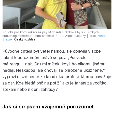
Koučka pro komunikaci se psy Michaela Drábková byla v Blízkých
setkáních mimořádně hostem moderátora Aleše Cibulky
|
foto:
Vláďa
Slezák
,
Český rozhlas
Původně chtěla být veterinářkou, ale objevila v sobě
talent k porozumění právě se psy.
„Psi vedle
mě reagují jinak. Dají mi míček, když ho nikomu jinému
nedají. Neskáčou, ale chovají se přirozeně ukázněně,“
vypráví o své cestě ke koučinku, profesi, kterou považuje
za dar. Kde hledá příčinu potíží jako je tahání za vodítko,
štěkání nebo ničení zahrady?
Jak si se psem vzájemně porozumět