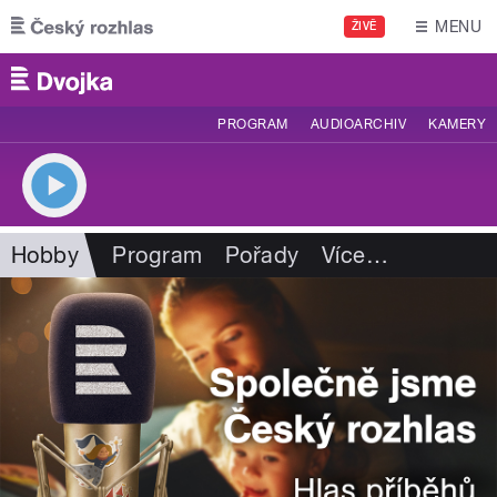
Přejít k hlavnímu obsahu
MENU
ŽIVĚ
PROGRAM
AUDIOARCHIV
KAMERY
Hobby
Program
Pořady
Více
…