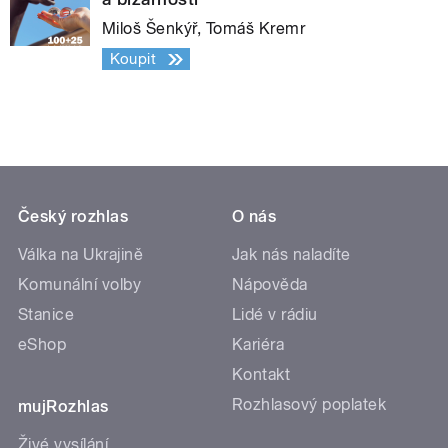
Miloš Šenkýř, Tomáš Kremr
Koupit
Český rozhlas
O nás
Válka na Ukrajině
Jak nás naladíte
Komunální volby
Nápověda
Stanice
Lidé v rádiu
eShop
Kariéra
Kontakt
Rozhlasový poplatek
mujRozhlas
Živé vysílání