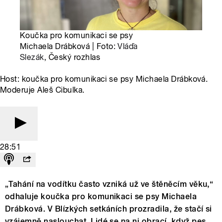
Koučka pro komunikaci se psy
Michaela Drábková | Foto:
Vláďa
Slezák
, Český rozhlas
Host: koučka pro komunikaci se psy Michaela Drábková.
Moderuje Aleš Cibulka.
28:51
„Tahání na vodítku často vzniká už ve štěněcím věku,“
odhaluje koučka pro komunikaci se psy Michaela
Drábková. V Blízkých setkáních prozradila, že stačí si
vzájemně naslouchat. Lidé se na ni obrací, když pes