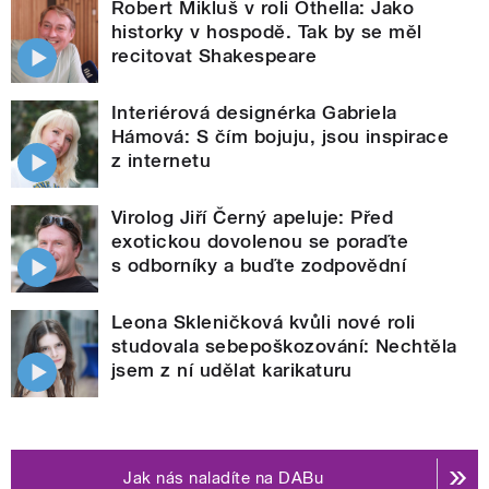
Robert Mikluš v roli Othella: Jako
historky v hospodě. Tak by se měl
recitovat Shakespeare
Interiérová designérka Gabriela
Hámová: S čím bojuju, jsou inspirace
z internetu
Virolog Jiří Černý apeluje: Před
exotickou dovolenou se poraďte
s odborníky a buďte zodpovědní
Leona Skleničková kvůli nové roli
studovala sebepoškozování: Nechtěla
jsem z ní udělat karikaturu
Jak nás naladíte na DABu