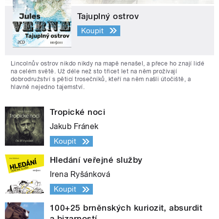
Tajuplný ostrov
Koupit
Lincolnův ostrov nikdo nikdy na mapě nenašel, a přece ho znají lidé
na celém světě. Už déle než sto třicet let na něm prožívají
dobrodružství s pěticí trosečníků, kteří na něm našli útočiště, a
hlavně nejedno tajemství.
Tropické noci
Jakub Fránek
Koupit
Hledání veřejné služby
Irena Ryšánková
Koupit
100+25 brněnských kuriozit, absurdit
a bizarností