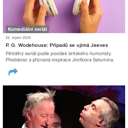
Komediální seriál
22. srpen 2020
P. G. Wodehouse: Případů se ujímá Jeeves
Pětidílný seriál podle povídek britského humoristy.
Předobraz a přiznaná inspirace Jirotkova Saturnina.