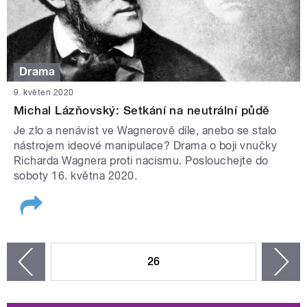
Drama
9. květen 2020
Michal Lázňovský: Setkání na neutrální půdě
Je zlo a nenávist ve Wagnerově díle, anebo se stalo
nástrojem ideové manipulace? Drama o boji vnučky
Richarda Wagnera proti nacismu. Poslouchejte do
soboty 16. května 2020.
STRÁNKY
26
n
zí