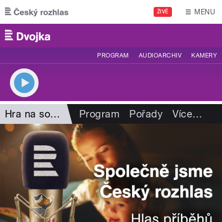
Přejít k hlavnímu obsahu
MENU
ŽIVĚ
PROGRAM
AUDIOARCHIV
KAMERY
Hra na sobotu
Program
Pořady
Více
…