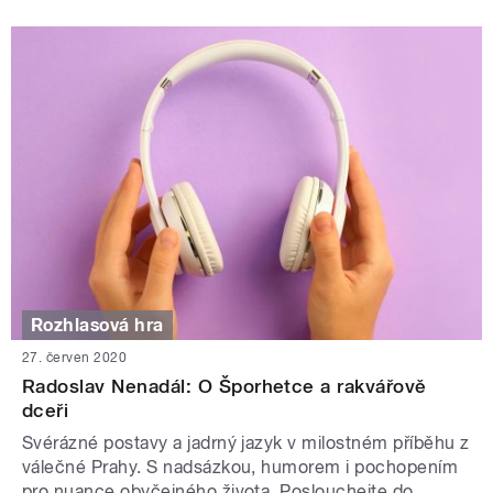
Rozhlasová hra
27. červen 2020
Radoslav Nenadál: O Šporhetce a rakvářově
dceři
Svérázné postavy a jadrný jazyk v milostném příběhu z
válečné Prahy. S nadsázkou, humorem i pochopením
pro nuance obyčejného života. Poslouchejte do