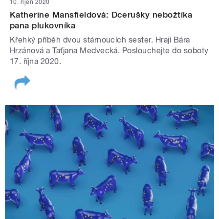
10. říjen 2020
Katherine Mansfieldová: Dcerušky nebožtíka
pana plukovníka
Křehký příběh dvou stárnoucích sester. Hrají Bára
Hrzánová a Taťjana Medvecká. Poslouchejte do soboty
17. října 2020.