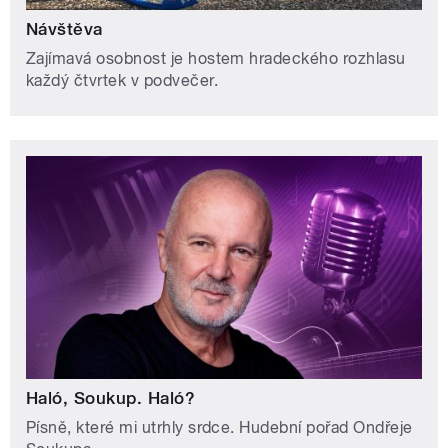
Návštěva
Zajímavá osobnost je hostem hradeckého rozhlasu
každý čtvrtek v podvečer.
Haló, Soukup. Haló?
Písně, které mi utrhly srdce. Hudební pořad Ondřeje