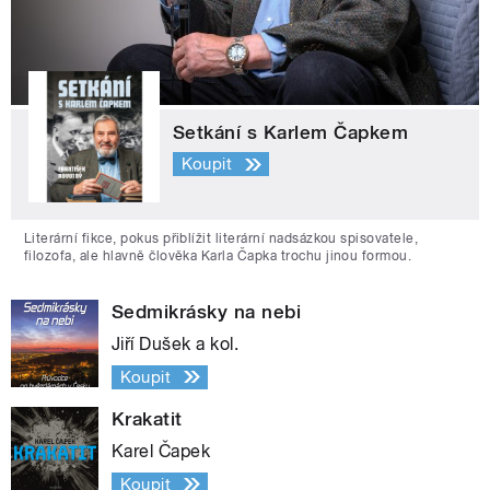
Setkání s Karlem Čapkem
Koupit
Literární fikce, pokus přiblížit literární nadsázkou spisovatele,
filozofa, ale hlavně člověka Karla Čapka trochu jinou formou.
Sedmikrásky na nebi
Jiří Dušek a kol.
Koupit
Krakatit
Karel Čapek
Koupit