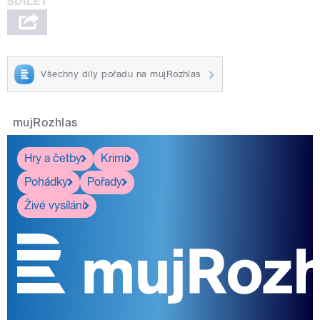
Všechny díly pořadu na mujRozhlas
mujRozhlas
Hry a četby
Krimi
Pohádky
Pořady
Živé vysílání