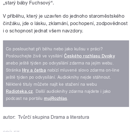
„starý báby Fuchsový“.
V příběhu, který je uzavřen do jednoho staroměstského
činžáku, jde o lásku, zklamání, pochopení, zodpovědnost
i o schopnost jednat všem navzdory.
Co poslouchat při běhu nebo jako kulisu v práci?
Poslouchejte živě ve vysílání
Českého rozhlasu Dvojky
anebo ještě týden po odvysílání zdarma na jejím webu.
Stránka
Hry a četba
nabízí mluvené slovo zdarma on-line
ještě týden po odvysílání. Audioknihy nejde stáhnout.
Některé tituly můžete najít ke stažení na webu
Radioteka.cz
. Další audioknihy zdarma najdete i jako
podcast na portálu
mujRozhlas
.
autor:
Tvůrčí skupina Drama a literatura