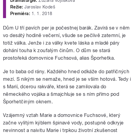
Dramaturgie:
Zuzana Vojtíšková
Režie:
Jaroslav Kodeš
Premiéra:
1. 1. 2018
Dům U tří pavích per je počestnej barák. Zavírá se v něm
vo desátý hodině večerní, všude se pečlivě zatemní, je
totiž válka. Jenže i za války kvete láska a mladé páry
dohání touha k zoufalým činům. O dům se stará
prostořeká domovnice Fuchsová, alias Šporhetka.
Je to baba od rány. Každého hned odkáže do patřičných
mezí. S nikým se nemaže, hned je se vším hotová. Tedy i
s Marií, dcerou rakváře, která se zamilovala do
německého vojáka a šmajchluje se s ním přímo pod
Šporhetčiným oknem.
Vzájemný vztah Marie a domovnice Fuchsové, který
začne vylitým kýblem špinavé vody, postupně odkryje
nevinnost a naivitu Marie i trpkou životní zkušenost