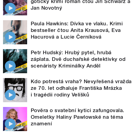
gotický krimi román čtou Jiří Schwarz a
Jan Novotný
Paula Hawkins: Dívka ve vlaku. Krimi
bestseller čtou Anita Krausová, Eva
Hacurová a Lucie Černíková
Petr Hudský: Hrubý pytel, hrubá
záplata. Dvě duchařské detektivky od
scenáristy Kriminálky Anděl
Kdo potrestá vraha? Nevyřešená vražda
ze 70. let odhaluje Františka Mrázka
i tragédii rodiny Velíšků
Pověra o svatební kytici zafungovala.
Omeletky Haliny Pawlowské na téma
znamení