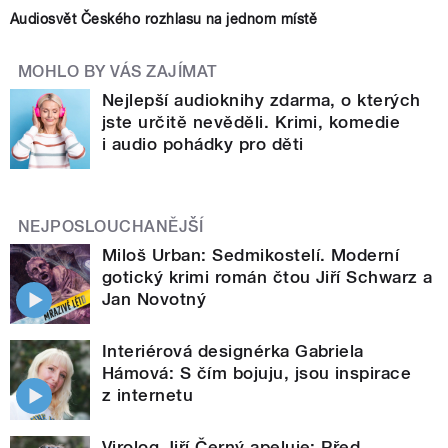
Audiosvět Českého rozhlasu na jednom místě
MOHLO BY VÁS ZAJÍMAT
Nejlepší audioknihy zdarma, o kterých
jste určitě nevěděli. Krimi, komedie
i audio pohádky pro děti
NEJPOSLOUCHANĚJŠÍ
Miloš Urban: Sedmikostelí. Moderní
gotický krimi román čtou Jiří Schwarz a
Jan Novotný
Interiérová designérka Gabriela
Hámová: S čím bojuju, jsou inspirace
z internetu
Virolog Jiří Černý apeluje: Před