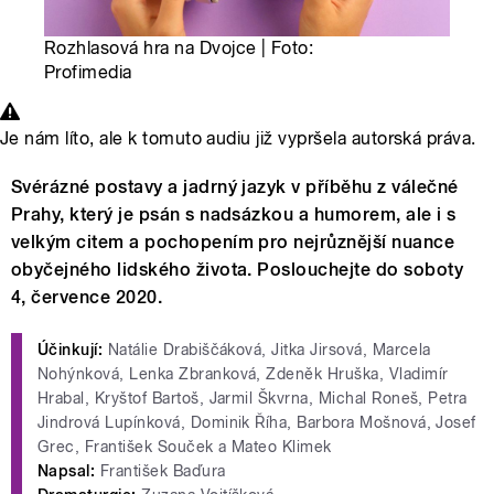
Rozhlasová hra na Dvojce | Foto:
Profimedia
Je nám líto, ale k tomuto audiu již vypršela autorská práva.
Svérázné postavy a jadrný jazyk v příběhu z válečné
Prahy, který je psán s nadsázkou a humorem, ale i s
velkým citem a pochopením pro nejrůznější nuance
obyčejného lidského života. Poslouchejte do soboty
4, července 2020.
Účinkují:
Natálie Drabiščáková, Jitka Jirsová, Marcela
Nohýnková, Lenka Zbranková, Zdeněk Hruška, Vladimír
Hrabal, Kryštof Bartoš, Jarmil Škvrna, Michal Roneš, Petra
Jindrová Lupínková, Dominik Říha, Barbora Mošnová, Josef
Grec, František Souček a Mateo Klimek
Napsal:
František Baďura