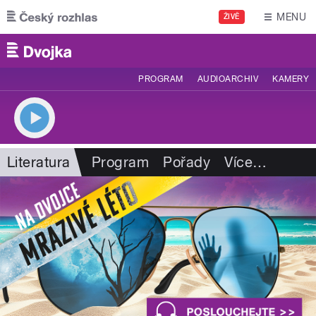
Přejít k hlavnímu obsahu
MENU
ŽIVĚ
PROGRAM
AUDIOARCHIV
KAMERY
Literatura
Program
Pořady
Více
…