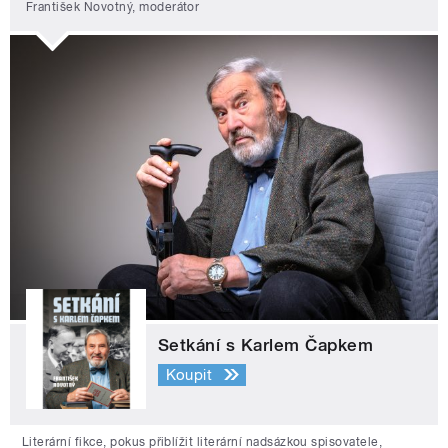
František Novotný, moderátor
Setkání s Karlem Čapkem
Koupit
Literární fikce, pokus přiblížit literární nadsázkou spisovatele,