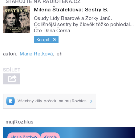
STAHUJTE NA RADIOTEKA.CZ
Milena Štráfeldová: Sestry B.
Osudy Lídy Baarové a Zorky Janů.
Odlišnější sestry by člověk těžko pohledal...
Čte Dana Černá
Koupit
autoři:
Marie Retková
,
eh
Všechny díly pořadu na mujRozhlas
mujRozhlas
Hry a četby
Krimi