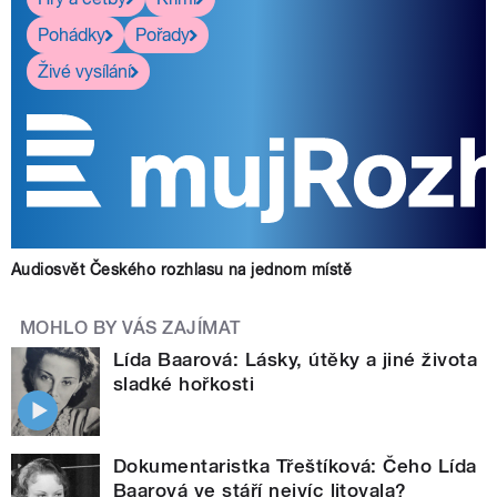
Pohádky
Pořady
Živé vysílání
Audiosvět Českého rozhlasu na jednom místě
MOHLO BY VÁS ZAJÍMAT
Lída Baarová: Lásky, útěky a jiné života
sladké hořkosti
Dokumentaristka Třeštíková: Čeho Lída
Baarová ve stáří nejvíc litovala?