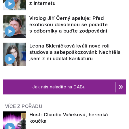
z internetu
Virolog Jiří Černý apeluje: Před
exotickou dovolenou se poraďte
s odborníky a buďte zodpovědní
Leona Skleničková kvůli nové roli
studovala sebepoškozování: Nechtěla
jsem z ní udělat karikaturu
Jak nás naladíte na DABu
VÍCE Z POŘADU
Host: Claudia Vašeková, herecká
koučka