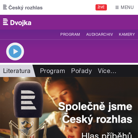
Přejít k hlavnímu obsahu
MENU
ŽIVĚ
PROGRAM
AUDIOARCHIV
KAMERY
Literatura
Program
Pořady
Více
…