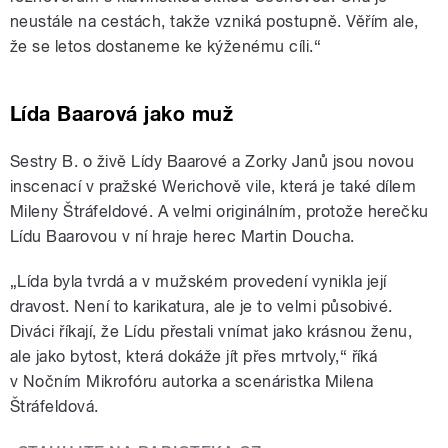
neustále na cestách, takže vzniká postupně. Věřím ale,
že se letos dostaneme ke kýženému cíli.“
Lída Baarová jako muž
Sestry B. o živě Lídy Baarové a Zorky Janů jsou novou
inscenací v pražské Werichově vile, která je také dílem
Mileny Štráfeldové. A velmi originálním, protože herečku
Lídu Baarovou v ní hraje herec Martin Doucha.
„Lída byla tvrdá a v mužském provedení vynikla její
dravost. Není to karikatura, ale je to velmi působivé.
Diváci říkají, že Lídu přestali vnímat jako krásnou ženu,
ale jako bytost, která dokáže jít přes mrtvoly,“ říká
v Nočním Mikrofóru autorka a scenáristka Milena
Štráfeldová.