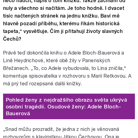
něco naučit, napiš o tom knížku. Takže začínám od
nuly a všechno si načítám. Je toho hodně. I dvacet
tisíc načtených stránek na jednu knížku. Baví mě
hlavně pozadí příběhu, kterému říkám historická
tapeta,“ vysvětluje. Čím ji přitahují životy slavných
Čechů?
Právě teď dokončila knihu o Adele Bloch-Bauerová a
Lině Heydrichové, které obě žily v Panenských
Břežanech. „To, co Adele vybudovala, to Lina zničila,“
komentuje spisovatelka v rozhovoru s Marií Retkovou. A
má prý teď rozepsané další knížky.
Pohled ženy z nejdražšího obrazu světa ukrývá
osobní tragédii. Osudové ženy: Adele Bloch-
Bauerová
„Snad můžu prozradit, že jedna z nich je věnovaná
rozhovorům s klavíristkou Jitkou Čechovou. Ona je