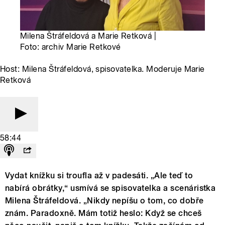
Milena Štráfeldová a Marie Retková |
Foto: archiv Marie Retkové
Host: Milena Štráfeldová, spisovatelka. Moderuje Marie
Retková
58:44
Vydat knížku si troufla až v padesáti. „Ale teď to
nabírá obrátky,“ usmívá se spisovatelka a scenáristka
Milena Štráfeldová. „Nikdy nepíšu o tom, co dobře
znám. Paradoxně. Mám totiž heslo: Když se chceš