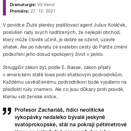
Dramaturgie:
Vít Vencl
Premiéra:
27. 12. 2021
V povídce Žluté plerésy pojišťovací agent Julius Koláček,
poslušen rady svých nadřízených, že nejlepší obchod,
který může člověk učinit, je dobře se oženit, uzavře
sňatek. Ale po návratu ze svatební cesty do Paříže změní
podezření jeho dosud spokojený život v peklo.
Strugglův zákon byl, podle E. Basse, zákon přijatý
v americkém státě Iowa proti sňatkovým podvodníkům.
Každému usvědčenému podvodníkovi bude vypáleno na
předloktí ruky znamení. Ale co jsou důkazy proti pravdě,
kterou vidí ženské srdce.
Profesor Zachariáš, řídící neolitické
vykopávky nedaleko bývalé jeskyně
svatoprokopské, stál na pokraji pětimetrové