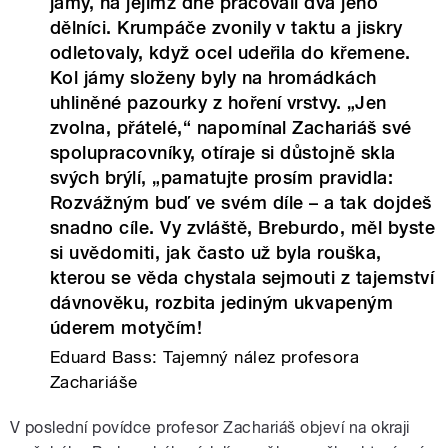
jámy, na jejímž dně pracovali dva jeho
dělníci. Krumpáče zvonily v taktu a jiskry
odletovaly, když ocel udeřila do křemene.
Kol jámy složeny byly na hromádkách
uhliněné pazourky z hoření vrstvy. „Jen
zvolna, přátelé,“ napomínal Zachariáš své
spolupracovníky, otíraje si důstojně skla
svých brýlí, „pamatujte prosím pravidla:
Rozvážným buď ve svém díle – a tak dojdeš
snadno cíle. Vy zvláště, Breburdo, měl byste
si uvědomiti, jak často už byla rouška,
kterou se věda chystala sejmouti z tajemství
dávnověku, rozbita jediným ukvapeným
úderem motyčím!
Eduard Bass: Tajemný nález profesora
Zachariáše
V poslední povídce profesor Zachariáš objeví na okraji