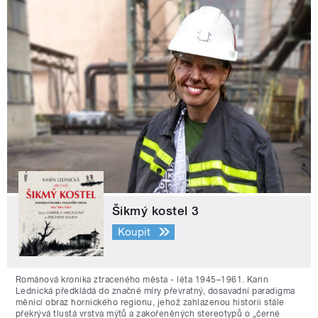
Šikmý kostel 3
Koupit
Románová kronika ztraceného města - léta 1945–1961. Karin
Lednická předkládá do značné míry převratný, dosavadní paradigma
měnící obraz hornického regionu, jehož zahlazenou historii stále
překrývá tlustá vrstva mýtů a zakořeněných stereotypů o „černé