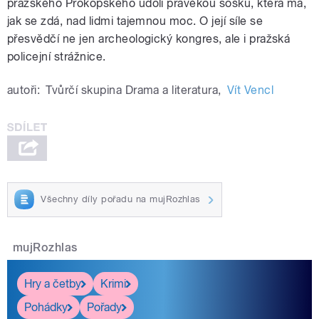
pražského Prokopského údolí pravěkou sošku, která má,
jak se zdá, nad lidmi tajemnou moc. O její síle se
přesvědčí ne jen archeologický kongres, ale i pražská
policejní strážnice.
autoři:
Tvůrčí skupina Drama a literatura
,
Vít Vencl
Všechny díly pořadu na mujRozhlas
mujRozhlas
Hry a četby
Krimi
Pohádky
Pořady