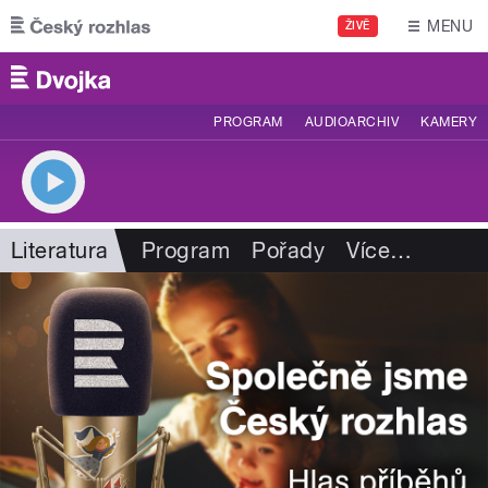
Přejít k hlavnímu obsahu
MENU
ŽIVĚ
PROGRAM
AUDIOARCHIV
KAMERY
Literatura
Program
Pořady
Více
…