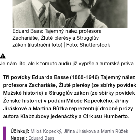
Eduard Bass: Tajemný nález profesora
Zachariáše, Žluté plerésy a Strugglův
zákon (ilustrační foto) | Foto: Shutterstock
Je nám líto, ale k tomuto audiu již vypršela autorská práva.
Tři povídky Eduarda Basse (1888-1946) Tajemný nález
profesora Zachariáše, Žluté plerésy (ze sbírky povídek
Mužské historie) a Strugglův zákon (ze sbírky povídek
Ženské historie) v podání Miloše Kopeckého, Jiřiny
Jiráskové a Martina Růžka reprezentují drobné prózy
autora Klabzubovy jedenáctky a Cirkusu Humberto.
Účinkují:
Miloš Kopecký, Jiřina Jirásková a Martin Růžek
Napsal:
Eduard Bass