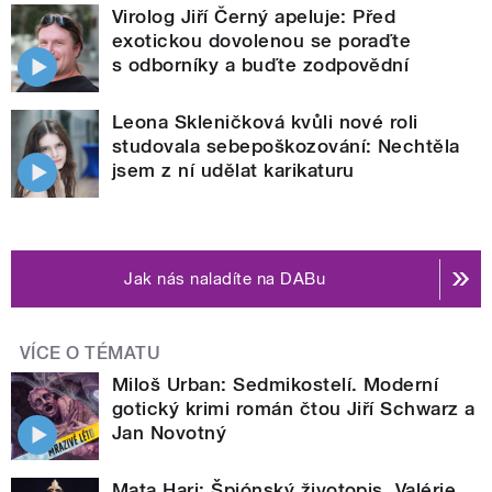
Virolog Jiří Černý apeluje: Před
exotickou dovolenou se poraďte
s odborníky a buďte zodpovědní
Leona Skleničková kvůli nové roli
studovala sebepoškozování: Nechtěla
jsem z ní udělat karikaturu
Jak nás naladíte na DABu
VÍCE O TÉMATU
Miloš Urban: Sedmikostelí. Moderní
gotický krimi román čtou Jiří Schwarz a
Jan Novotný
Mata Hari: Špiónský životopis. Valérie