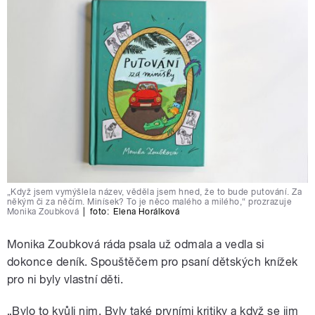
„Když jsem vymýšlela název, věděla jsem hned, že to bude putování. Za
někým či za něčím. Minísek? To je něco malého a milého,“ prozrazuje
Monika Zoubková
|
foto:
Elena Horálková
Monika Zoubková ráda psala už odmala a vedla si
dokonce deník. Spouštěčem pro psaní dětských knížek
pro ni byly vlastní děti.
„Bylo to kvůli nim. Byly také prvními kritiky a když se jim