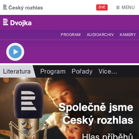
Přejít k hlavnímu obsahu
MENU
ŽIVĚ
PROGRAM
AUDIOARCHIV
KAMERY
Literatura
Program
Pořady
Více
…