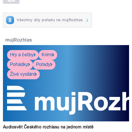
Všechny díly pořadu na mujRozhlas
mujRozhlas
Hry a četby
Krimi
Pohádky
Pořady
Živé vysílání
Audiosvět Českého rozhlasu na jednom místě