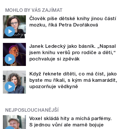
MOHLO BY VÁS ZAJÍMAT
Člověk píše dětské knihy jinou částí
mozku, říká Petra Dvořáková
Janek Ledecký jako básník. „Napsal
jsem knihu veršů pro rodiče a děti,“
pochvaluje si zpěvák
Když řeknete dítěti, co má číst, jako
byste mu říkali, s kým má kamarádit,
upozorňuje vědkyně
NEJPOSLOUCHANĚJŠÍ
Voxel skládá hity a míchá parfémy.
S jednou vůní ale marně bojuje