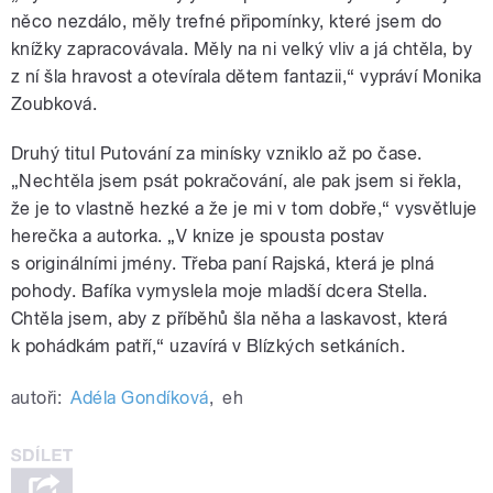
něco nezdálo, měly trefné připomínky, které jsem do
knížky zapracovávala. Měly na ni velký vliv a já chtěla, by
z ní šla hravost a otevírala dětem fantazii,“ vypráví Monika
Zoubková.
Druhý titul Putování za minísky vzniklo až po čase.
„N
echtěla jsem psát pokračování, ale pak jsem si řekla,
že je to vlastně hezké a že je mi v tom dobře,“ vysvětluje
herečka a autorka. „V knize je spousta postav
s originálními jmény. Třeba paní Rajská, která je plná
pohody. Bafíka vymyslela moje mladší dcera Stella.
Chtěla jsem, aby z příběhů šla něha a laskavost, která
k pohádkám patří,“ uzavírá v Blízkých setkáních.
autoři:
Adéla Gondíková
,
eh