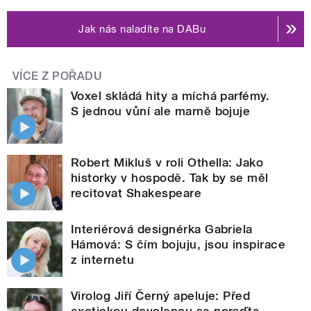
Jak nás naladíte na DABu
VÍCE Z POŘADU
Voxel skládá hity a míchá parfémy.
S jednou vůní ale marně bojuje
Robert Mikluš v roli Othella: Jako
historky v hospodě. Tak by se měl
recitovat Shakespeare
Interiérová designérka Gabriela
Hámová: S čím bojuju, jsou inspirace
z internetu
Virolog Jiří Černý apeluje: Před
exotickou dovolenou se poraďte