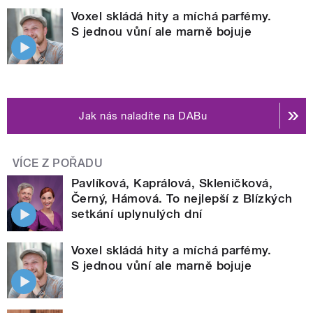
Voxel skládá hity a míchá parfémy.
S jednou vůní ale marně bojuje
Jak nás naladíte na DABu
VÍCE Z POŘADU
Pavlíková, Kaprálová, Skleničková,
Černý, Hámová. To nejlepší z Blízkých
setkání uplynulých dní
Voxel skládá hity a míchá parfémy.
S jednou vůní ale marně bojuje