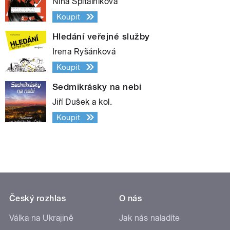
Nina Špitálníková
Koupit
Hledání veřejné služby
Irena Ryšánková
Koupit
Sedmikrásky na nebi
Jiří Dušek a kol.
Koupit
Český rozhlas
O nás
Válka na Ukrajině
Jak nás naladíte