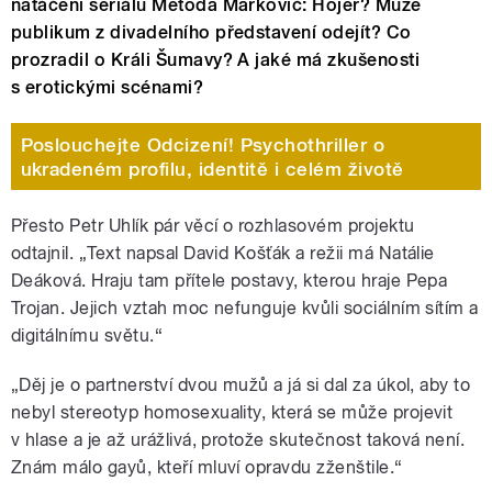
natáčení seriálu Metoda Markovič: Hojer? Může
publikum z divadelního představení odejít? Co
prozradil o Králi Šumavy? A jaké má zkušenosti
s erotickými scénami?
Poslouchejte Odcizení! Psychothriller o
ukradeném profilu, identitě i celém životě
Přesto Petr Uhlík pár věcí o rozhlasovém projektu
odtajnil. „Text napsal David Košťák a režii má Natálie
Deáková. Hraju tam přítele postavy, kterou hraje Pepa
Trojan. Jejich vztah moc nefunguje kvůli sociálním sítím a
digitálnímu světu.
“
„
Děj je o partnerství dvou mužů a já si dal za úkol, aby to
nebyl stereotyp homosexuality, která se může projevit
v hlase a je až urážlivá, protože skutečnost taková není.
Znám málo gayů, kteří mluví opravdu zženštile.“