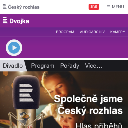
Přejít k hlavnímu obsahu
MENU
ŽIVĚ
PROGRAM
AUDIOARCHIV
KAMERY
Divadlo
Program
Pořady
Více
…