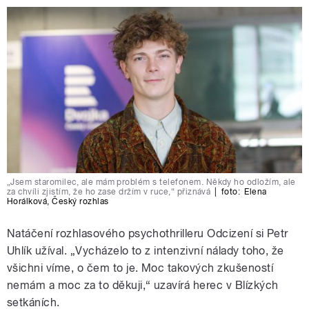
„Jsem staromilec, ale mám problém s telefonem. Někdy ho odložím, ale
za chvíli zjistím, že ho zase držím v ruce,“ přiznává
|
foto:
Elena
Horálková
,
Český rozhlas
Natáčení rozhlasového psychothrilleru Odcizení si Petr
Uhlík užíval. „Vycházelo to z intenzivní nálady toho, že
všichni víme, o čem to je. Moc takových zkušeností
nemám a moc za to děkuji,“ uzavírá herec v Blízkých
setkáních.