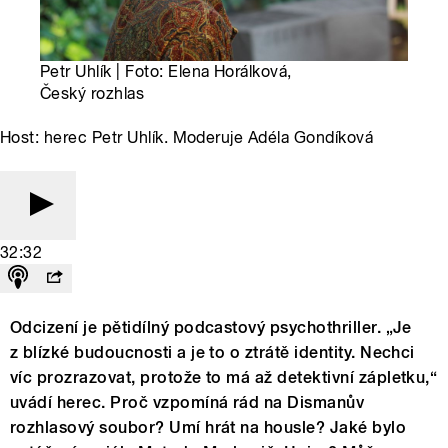
Petr Uhlík | Foto: Elena Horálková,
Český rozhlas
Host: herec Petr Uhlík. Moderuje Adéla Gondíková
32:32
Odcizení je pětidílný podcastový psychothriller. „Je
z blízké budoucnosti a je to o ztrátě identity. Nechci
víc prozrazovat, protože to má až detektivní zápletku,“
uvádí herec. Proč vzpomíná rád na Dismanův
rozhlasový soubor? Umí hrát na housle? Jaké bylo