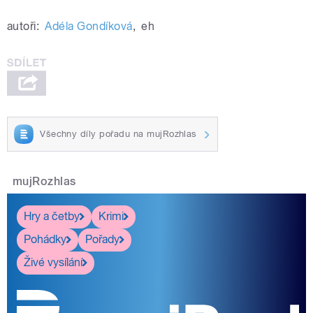
autoři:
Adéla Gondíková
,
eh
Všechny díly pořadu na mujRozhlas
mujRozhlas
Hry a četby
Krimi
Pohádky
Pořady
Živé vysílání