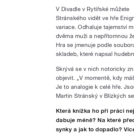
V Divadle v Rytířské můžete
Stránského vidět ve hře Enig
variace. Odhaluje tajemství m
dvěma muži a nepřítomnou ž
Hra se jmenuje podle soubor
skladeb, které napsal hudební
Skrývá se v nich notoricky z
objevit. „V momentě, kdy máš 
Je to analogie k celé hře. Js
Martin Stránský v Blízkých s
Která knížka ho při práci n
dabuje méně? Na které před
synky a jak to dopadlo? Víc