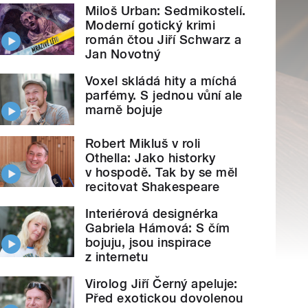
Miloš Urban: Sedmikostelí.
Moderní gotický krimi
román čtou Jiří Schwarz a
Jan Novotný
Voxel skládá hity a míchá
parfémy. S jednou vůní ale
marně bojuje
Robert Mikluš v roli
Othella: Jako historky
v hospodě. Tak by se měl
recitovat Shakespeare
Interiérová designérka
Gabriela Hámová: S čím
bojuju, jsou inspirace
z internetu
Virolog Jiří Černý apeluje:
Před exotickou dovolenou