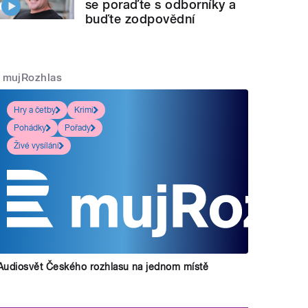
se poraďte s odborníky a
buďte zodpovědní
mujRozhlas
Hry a četby
Krimi
Pohádky
Pořady
Živé vysílání
Audiosvět Českého rozhlasu na jednom místě