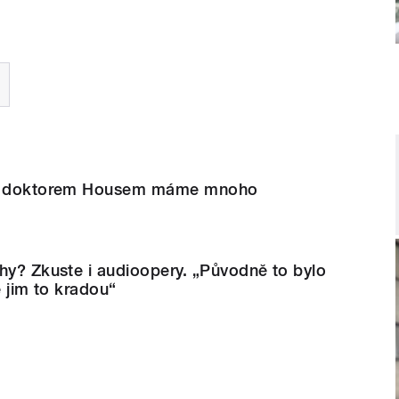
 S doktorem Housem máme mnoho
hy? Zkuste i audioopery. „Původně to bylo
e jim to kradou“