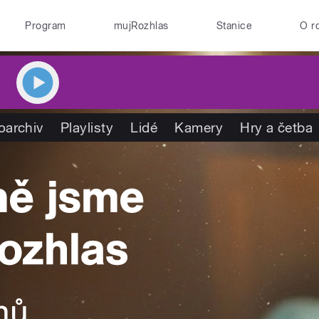
Program
mujRozhlas
Stanice
O r
oarchiv
Playlisty
Lidé
Kamery
Hry a četba