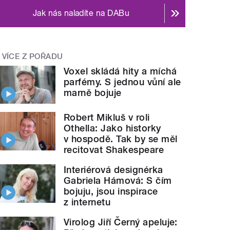
Jak nás naladíte na DABu
VÍCE Z POŘADU
Voxel skládá hity a míchá
parfémy. S jednou vůní ale
marně bojuje
Robert Mikluš v roli
Othella: Jako historky
v hospodě. Tak by se měl
recitovat Shakespeare
Interiérová designérka
Gabriela Hámová: S čím
bojuju, jsou inspirace
z internetu
Virolog Jiří Černý apeluje: