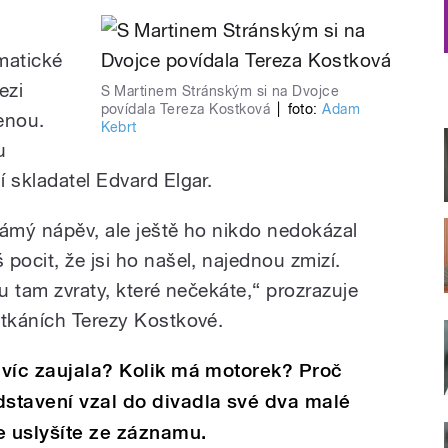
matické
ezi
S Martinem Stránským si na Dvojce
povídala Tereza Kostková
|
foto:
Adam
enou.
Kebrt
u
 skladatel Edvard Elgar.
námý nápěv, ale ještě ho nikdo nedokázal
pocit, že jsi ho našel, najednou zmizí.
ou tam zvraty, které nečekáte,“ prozrazuje
etkáních Terezy Kostkové.
ejvíc zaujala? Kolik má motorek? Proč
stavení vzal do divadla své dva malé
e uslyšíte ze záznamu.