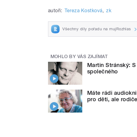
autoři:
Tereza Kostková
,
zk
Všechny díly pořadu na mujRozhlas
MOHLO BY VÁS ZAJÍMAT
Martin Stránský:
společného
Máte rádi audiokni
pro děti, ale rodič