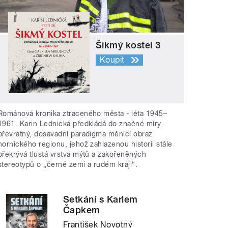
Šikmý kostel 3
Koupit
Románová kronika ztraceného města - léta 1945–
1961. Karin Lednická předkládá do značné míry
převratný, dosavadní paradigma měnící obraz
hornického regionu, jehož zahlazenou historii stále
překrývá tlustá vrstva mýtů a zakořeněných
stereotypů o „černé zemi a rudém kraji“.
Setkání s Karlem
Čapkem
František Novotný