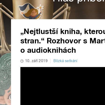
„Nejtlustší kniha, kter
stran.“ Rozhovor s Ma
o audioknihách
10. září 2019
Blízká setkání