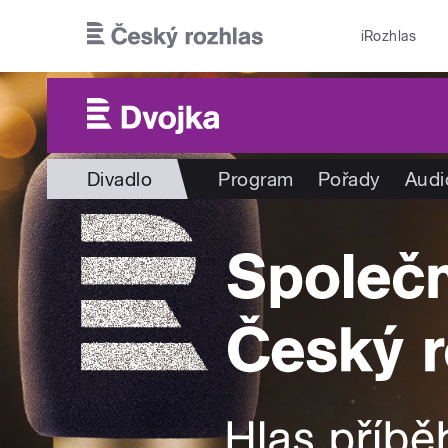
Přejít k hlavnímu obsahu
iRozhlas
Divadlo
Program
Pořady
Audi