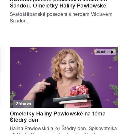
Šandou. Omeletky Haliny Pawlowské
Svatoštěpánské posezení s hercem Václavem
Šandou.
38 minut
Zábava
Omeletky Haliny Pawlowské na téma
Štědrý den
Halina Pawlowská a její Štědrý den. Spisovatelka