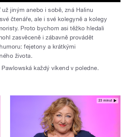
 už jiným anebo i sobě, zná Halinu
vé čtenáře, ale i své kolegyně a kolegy
oristy. Proto bychom asi těžko hledali
mohl zasvěceně i zábavně provádět
umoru: fejetony a krátkými
ného života.
 Pawlowská každý víkend v poledne.
23 minut