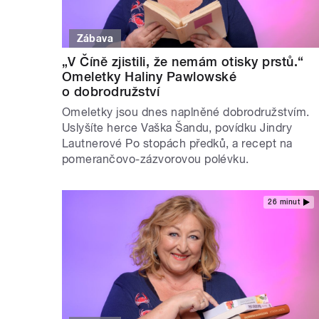
Zábava
„V Číně zjistili, že nemám otisky prstů.“
Omeletky Haliny Pawlowské
o dobrodružství
Omeletky jsou dnes naplněné dobrodružstvím.
Uslyšíte herce Vaška Šandu, povídku Jindry
Lautnerové Po stopách předků, a recept na
pomerančovo-zázvorovou polévku.
26 minut