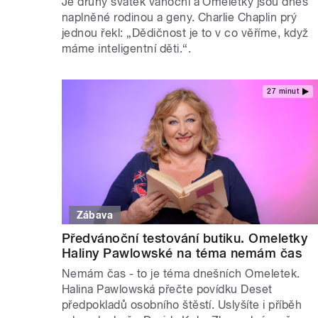
Je druhý svátek vánoční a Omeletky jsou dnes
naplněné rodinou a geny. Charlie Chaplin prý
jednou řekl: „Dědičnost je to v co věříme, když
máme inteligentní děti.“.
27 minut
Zábava
Předvánoční testování butiku. Omeletky
Haliny Pawlowské na téma nemám čas
Nemám čas - to je téma dnešních Omeletek.
Halina Pawlowská přečte povídku Deset
předpokladů osobního štěstí. Uslyšíte i příběh