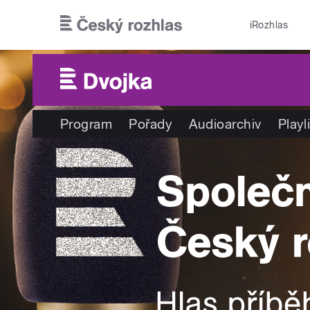
Přejít k hlavnímu obsahu
iRozhlas
Program
Pořady
Audioarchiv
Playl