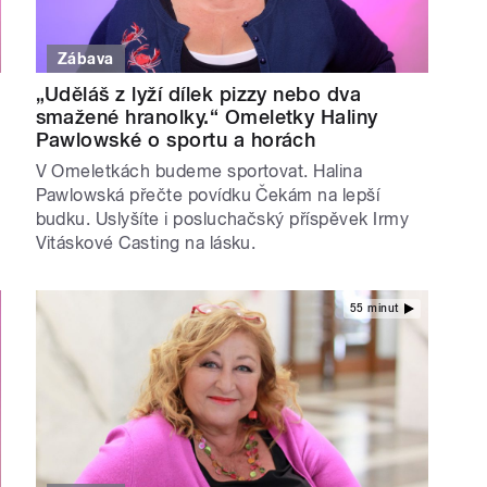
Zábava
„Uděláš z lyží dílek pizzy nebo dva
smažené hranolky.“ Omeletky Haliny
Pawlowské o sportu a horách
V Omeletkách budeme sportovat. Halina
Pawlowská přečte povídku Čekám na lepší
budku. Uslyšíte i posluchačský příspěvek Irmy
Vitáskové Casting na lásku.
55 minut