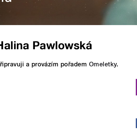
Halina Pawlowská
řipravuji a provázím pořadem
Omeletky
.