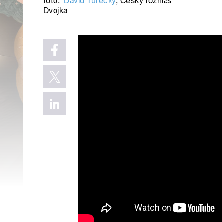
foto:
David Turecký
,
Český rozhlas
Dvojka
Na Dvojce si vyberete: Ha