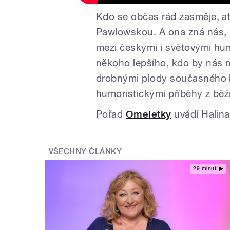
Kdo se občas rád zasměje, ať
Pawlowskou. A ona zná nás, s
mezi českými i světovými hum
někoho lepšího, kdo by nás 
drobnými plody současného h
humoristickými příběhy z běž
Pořad
Omeletky
uvádí Halina
VŠECHNY ČLÁNKY
29 minut