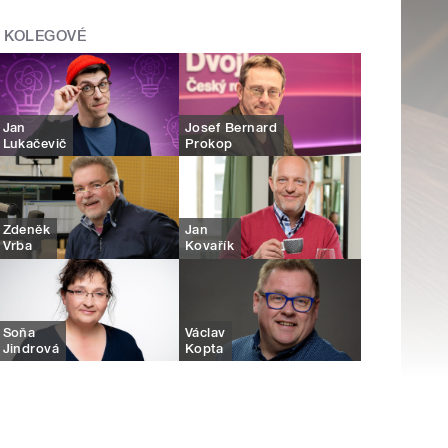
KOLEGOVÉ
Jan
Josef Bernard
Lukačevič
Prokop
Zdeněk
Jan
Vrba
Kovařík
Soňa
Václav
Jindrová
Kopta