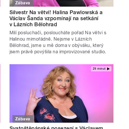
Zábava
Silvestr Na větvi! Halina Pawlowská a
Václav Šanda vzpomínají na setkání
v Lázních Bělohrad
Milí posluchači, posloucháte pořad Na větvi s
Halinou mimořádně. Nejsme v Lázních
Bělohrad, jsme u mě doma v obýváku, který
jsem právě povýšila na improvizované studio.
29 minut
Zábava
Svatoštěpánské posezení s Václavem