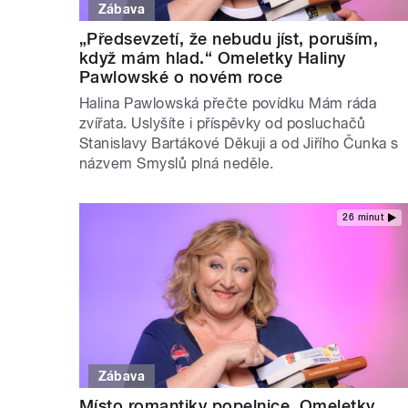
Zábava
„Předsevzetí, že nebudu jíst, poruším,
když mám hlad.“ Omeletky Haliny
Pawlowské o novém roce
Halina Pawlowská přečte povídku Mám ráda
zvířata. Uslyšíte i příspěvky od posluchačů
Stanislavy Bartákové Děkuji a od Jiřího Čunka s
názvem Smyslů plná neděle.
26 minut
Zábava
Místo romantiky popelnice. Omeletky