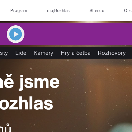
Program
mujRozhlas
Stanice
O r
isty
Lidé
Kamery
Hry a četba
Rozhovory