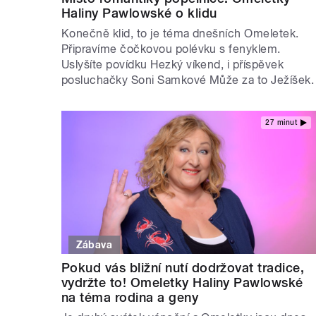
Haliny Pawlowské o klidu
Konečně klid, to je téma dnešních Omeletek.
Připravíme čočkovou polévku s fenyklem.
Uslyšíte povídku Hezký víkend, i příspěvek
posluchačky Soni Samkové Může za to Ježíšek.
27 minut
Zábava
Pokud vás bližní nutí dodržovat tradice,
vydržte to! Omeletky Haliny Pawlowské
na téma rodina a geny