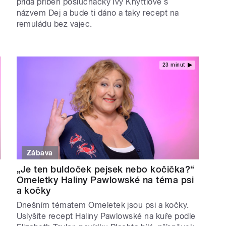
přidá příběh posluchačky Ivy Knyttlové s
názvem Dej a bude ti dáno a taky recept na
remuládu bez vajec.
23 minut
Zábava
„Je ten buldoček pejsek nebo kočička?“
Omeletky Haliny Pawlowské na téma psi
a kočky
Dnešním tématem Omeletek jsou psi a kočky.
Uslyšíte recept Haliny Pawlowské na kuře podle