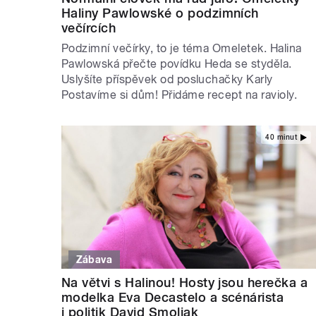
Haliny Pawlowské o podzimních
večírcích
Podzimní večírky, to je téma Omeletek. Halina
Pawlowská přečte povídku Heda se styděla.
Uslyšíte příspěvek od posluchačky Karly
Postavíme si dům! Přidáme recept na ravioly.
40 minut
Zábava
Na větvi s Halinou! Hosty jsou herečka a
modelka Eva Decastelo a scénárista
i politik David Smoljak