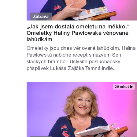
Zábava
„Jak jsem dostala omeletu na měkko.“
Omeletky Haliny Pawlowské věnované
lahůdkám
Omeletky jsou dnes věnované lahůdkám. Halina
Pawlowská nabídne recept s názvem Sen
sladkých brambor. Uslyšíte posluchačský
příspěvek Lukáše Zajíčka Temná Indie.
26 minut