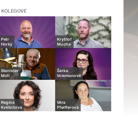
KOLEGOVÉ
Petr
Kryštof
Horký
Mucha
Stanislav
Šárka
Motl
Volemanová
Regina
Věra
Květoňová
Pfeifferová