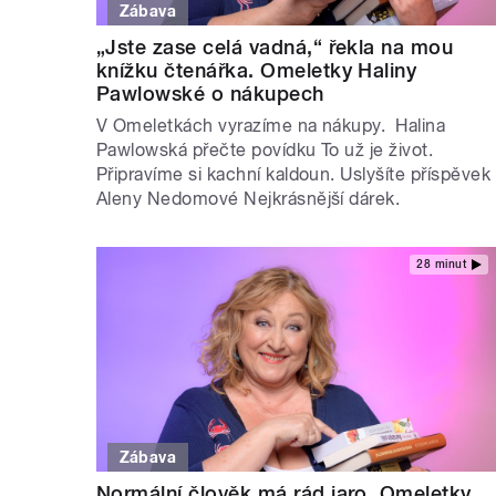
Zábava
„Jste zase celá vadná,“ řekla na mou
knížku čtenářka. Omeletky Haliny
Pawlowské o nákupech
V Omeletkách vyrazíme na nákupy. Halina
Pawlowská přečte povídku To už je život.
Připravíme si kachní kaldoun. Uslyšíte příspěvek
Aleny Nedomové Nejkrásnější dárek.
28 minut
Zábava
Normální člověk má rád jaro. Omeletky