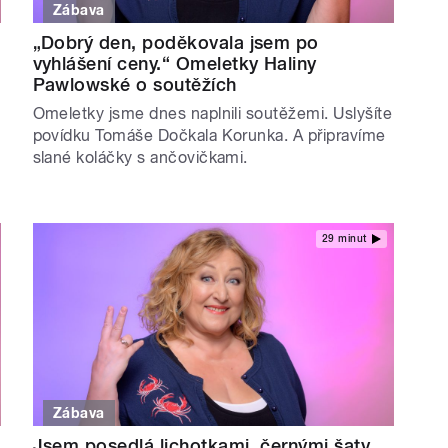
Zábava
„Dobrý den, poděkovala jsem po
vyhlášení ceny.“ Omeletky Haliny
Pawlowské o soutěžích
Omeletky jsme dnes naplnili soutěžemi. Uslyšíte
povídku Tomáše Dočkala Korunka. A připravíme
slané koláčky s ančovičkami.
29 minut
Zábava
Jsem posedlá lichotkami, černými šaty