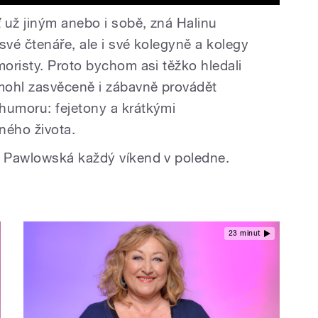
 už jiným anebo i sobě, zná Halinu
vé čtenáře, ale i své kolegyně a kolegy
oristy. Proto bychom asi těžko hledali
mohl zasvěceně i zábavně provádět
umoru: fejetony a krátkými
ného života.
 Pawlowská každý víkend v poledne.
23 minut