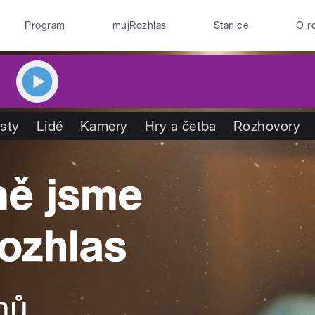
Program
mujRozhlas
Stanice
O r
isty
Lidé
Kamery
Hry a četba
Rozhovory