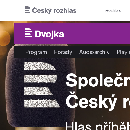
Přejít k hlavnímu obsahu
iRozhlas
Program
Pořady
Audioarchiv
Playl