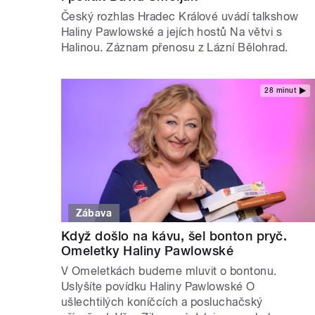
Český rozhlas Hradec Králové uvádí talkshow
Haliny Pawlowské a jejích hostů Na větvi s
Halinou. Záznam přenosu z Lázní Bělohrad.
28 minut
Zábava
Když došlo na kávu, šel bonton pryč.
Omeletky Haliny Pawlowské
V Omeletkách budeme mluvit o bontonu.
Uslyšíte povídku Haliny Pawlowské O
ušlechtilých koníčcích a posluchačský