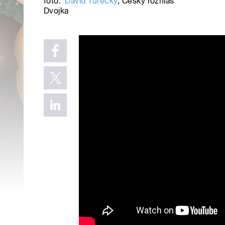
foto:
David Turecký
,
Český rozhlas
Dvojka
Na Dvojce si vyberete: Ha