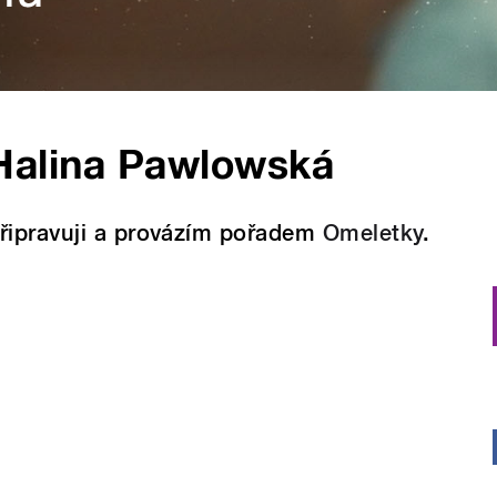
Halina Pawlowská
řipravuji a provázím pořadem
Omeletky
.