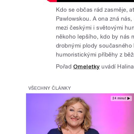
Kdo se občas rád zasměje, ať
Pawlowskou. A ona zná nás, s
mezi českými i světovými hum
někoho lepšího, kdo by nás 
drobnými plody současného h
humoristickými příběhy z běž
Pořad
Omeletky
uvádí Halina
VŠECHNY ČLÁNKY
24 minut