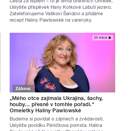
Cesta za teplem – to je téma dnešních Omelek.
Uslyšíte příspěvek Hany Kotkové Labutí jezero.
Zatelefonujeme Vaškovi Šandovi a přidáme
recept Haliny Pawlowské na varenyky.
23 minut
Zábava
„Mého otce zajímala Ukrajina, šachy,
houby… přesně v tomhle pořadí.“
Omeletky Haliny Pawlowské
Budeme si povídat o zájmech a zvědavosti.
Uslyšíte povídku Páníčkova pomsta. Halina