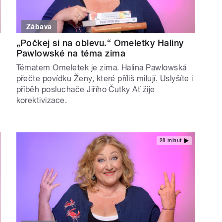
Zábava
„Počkej si na oblevu.“ Omeletky Haliny
Pawlowské na téma zima
Tématem Omeletek je zima. Halina Pawlowská
přečte povídku Ženy, které příliš milují. Uslyšíte i
příběh posluchače Jiřího Čutky Ať žije
korektivizace.
28 minut