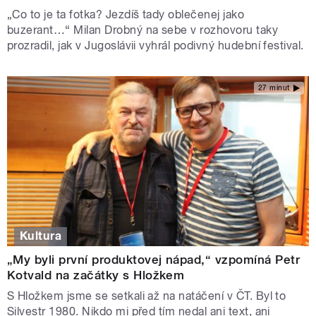
„Co to je ta fotka? Jezdíš tady oblečenej jako
buzerant…“ Milan Drobný na sebe v rozhovoru taky
prozradil, jak v Jugoslávii vyhrál podivný hudební festival.
27 minut
Kultura
„My byli první produktovej nápad,“ vzpomíná Petr
Kotvald na začátky s Hložkem
S Hložkem jsme se setkali až na natáčení v ČT. Byl to
Silvestr 1980. Nikdo mi před tím nedal ani text, ani