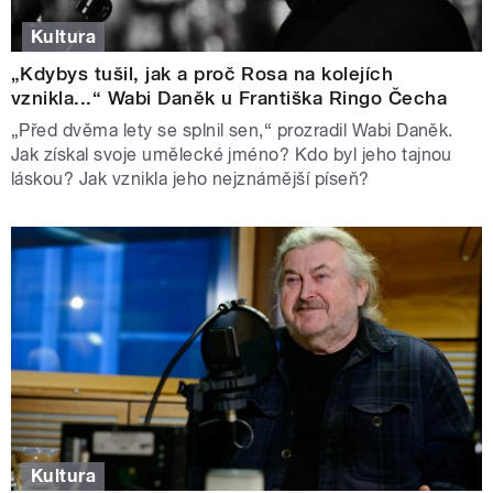
Kultura
„Kdybys tušil, jak a proč Rosa na kolejích
vznikla...“ Wabi Daněk u Františka Ringo Čecha
„Před dvěma lety se splnil sen,“ prozradil Wabi Daněk.
Jak získal svoje umělecké jméno? Kdo byl jeho tajnou
láskou? Jak vznikla jeho nejznámější píseň?
Kultura