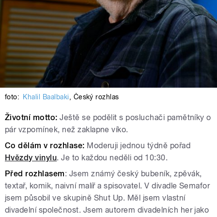
foto:
Khalil Baalbaki
,
Český rozhlas
Životní motto:
Ještě se podělit s posluchači pamětníky o
pár vzpomínek, než zaklapne víko.
Co dělám v rozhlase:
Moderuji jednou týdně pořad
Hvězdy vinylu
. Je to každou neděli od 10:30.
Před rozhlasem
: Jsem známý český bubeník, zpěvák,
textař, komik, naivní malíř a spisovatel. V divadle Semafor
jsem působil ve skupině Shut Up. Měl jsem vlastní
divadelní společnost. Jsem autorem divadelních her jako