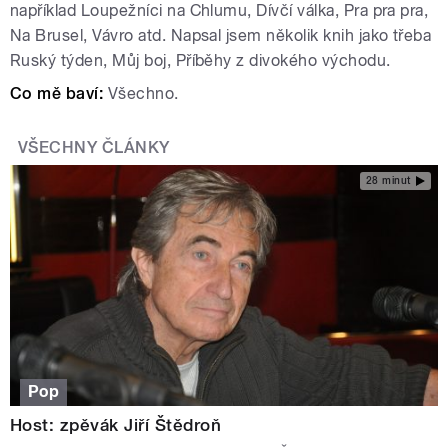
například Loupežníci na Chlumu, Dívčí válka, Pra pra pra,
Na Brusel, Vávro atd. Napsal jsem několik knih jako třeba
Ruský týden, Můj boj, Příběhy z divokého východu.
Co mě baví:
Všechno.
VŠECHNY ČLÁNKY
28 minut
Pop
Host: zpěvák Jiří Štědroň