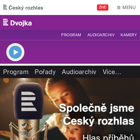
Přejít k hlavnímu obsahu
MENU
ŽIVĚ
PROGRAM
AUDIOARCHIV
KAMERY
Program
Pořady
Audioarchiv
Více
…