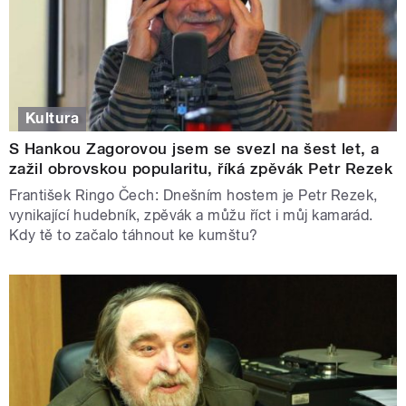
Kultura
S Hankou Zagorovou jsem se svezl na šest let, a
zažil obrovskou popularitu, říká zpěvák Petr Rezek
František Ringo Čech: Dnešním hostem je Petr Rezek,
vynikající hudebník, zpěvák a můžu říct i můj kamarád.
Kdy tě to začalo táhnout ke kumštu?