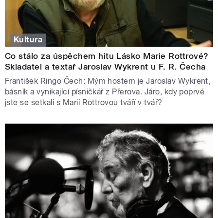
Kultura
Co stálo za úspěchem hitu Lásko Marie Rottrové?
Skladatel a textař Jaroslav Wykrent u F. R. Čecha
František Ringo Čech: Mým hostem je Jaroslav Wykrent,
básník a vynikající písničkář z Přerova. Járo, kdy poprvé
jste se setkali s Marií Rottrovou tváří v tvář?