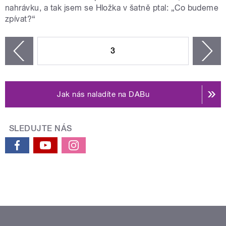
nahrávku, a tak jsem se Hložka v šatně ptal: „Co budeme
zpívat?“
STRÁNKY
3
n
zí
Jak nás naladíte na DABu
SLEDUJTE NÁS