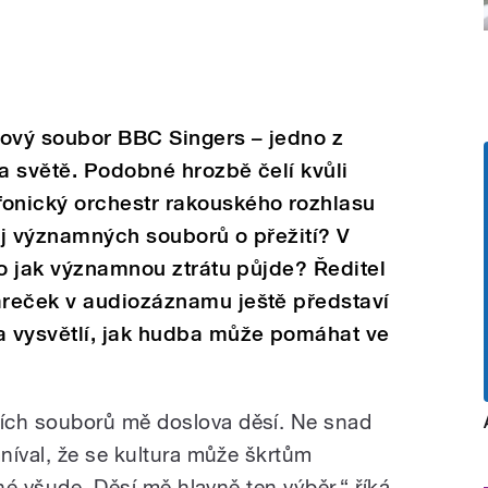
asový soubor BBC Singers – jedno z
na světě. Podobné hrozbě čelí kvůli
onický orchestr rakouského rozhlasu
oj významných souborů o přežití? V
 o jak významnou ztrátu půjde? Ředitel
reček v audiozáznamu ještě představí
 vysvětlí, jak hudba může pomáhat ve
ch souborů mě doslova děsí. Ne snad
níval, že se kultura může škrtům
tné všude. Děsí mě hlavně ten výběr,“ říká