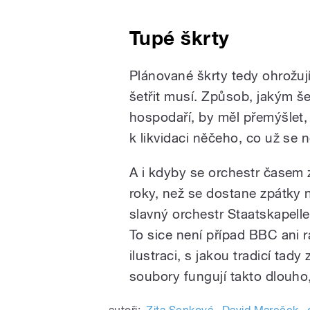
Tupé škrty
Plánované škrty tedy ohrožuj
šetřit musí. Způsob, jakým še
hospodaří, by měl přemýšlet,
k likvidaci něčeho, co už se n
A i kdyby se orchestr časem 
roky, než se dostane zpátky n
slavný orchestr Staatskapell
To sice není případ BBC ani 
ilustraci, s jakou tradicí tad
soubory fungují takto dlouho