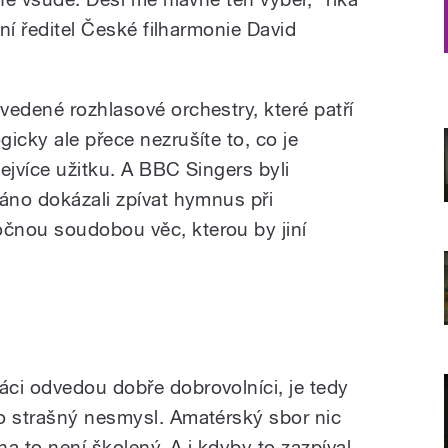
lní ředitel České filharmonie David
vedené rozhlasové orchestry, které patří
icky ale přece nezrušíte to, co je
nejvíce užitku. A BBC Singers byli
Ráno dokázali zpívat hymnus při
čnou soudobou věc, kterou by jiní
ci odvedou dobře dobrovolníci, je tedy
o strašný nesmysl. Amatérský sbor nic
a to není školený. A i kdyby to zazpíval,