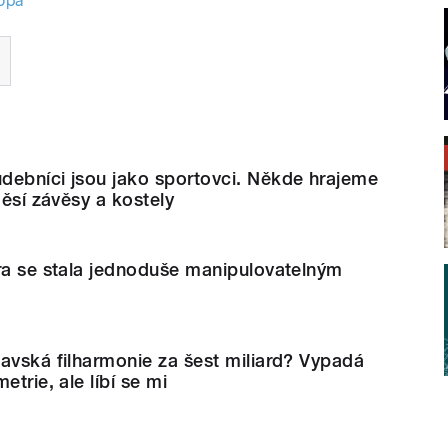
opa
debníci jsou jako sportovci. Někde hrajeme
děsí závěsy a kostely
ra se stala jednoduše manipulovatelným
m
avská filharmonie za šest miliard? Vypadá
etrie, ale líbí se mi