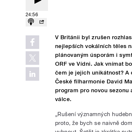
24:56
V Británii byl zrušen rozhl
nejlepších vokálních těles 
plánovaným úsporám i symf
ORF ve Vídni. Jak vnímat b
čem je jejich unikátnost? A
České filharmonie David Ma
program pro novou sezonu a
válce.
„Rušení významných hudební
proto, že bych se naivně dom
vyhnout. Šetřit je zkrátka nu