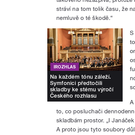
stráví na tom tolik času, že
nemluvě o té škodě.“
S
t
o
o
IROZHLAS
f
Na každém tónu záleží.
n
Symfonici předtočili
s
skladby ke stému výročí
Českého rozhlasu
A
to, co posluchači dennodenn
skladbám prostor. „I Janáček
A proto jsou tyto soubory důlež