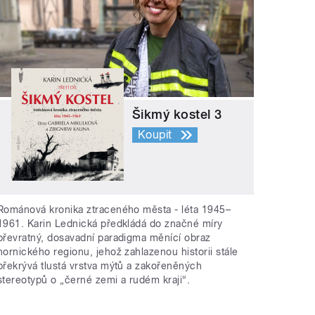
Šikmý kostel 3
Koupit
Románová kronika ztraceného města - léta 1945–
1961. Karin Lednická předkládá do značné míry
převratný, dosavadní paradigma měnící obraz
hornického regionu, jehož zahlazenou historii stále
překrývá tlustá vrstva mýtů a zakořeněných
stereotypů o „černé zemi a rudém kraji“.