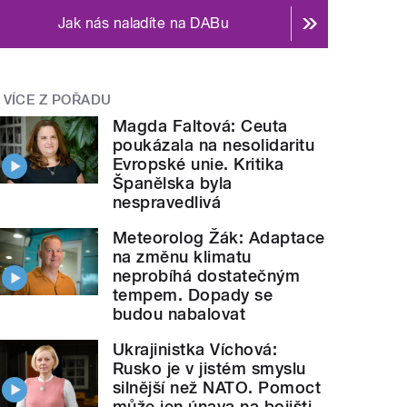
Jak nás naladíte na DABu
VÍCE Z POŘADU
Magda Faltová: Ceuta
poukázala na nesolidaritu
Evropské unie. Kritika
Španělska byla
nespravedlivá
Meteorolog Žák: Adaptace
na změnu klimatu
neprobíhá dostatečným
tempem. Dopady se
budou nabalovat
Ukrajinistka Víchová:
Rusko je v jistém smyslu
silnější než NATO. Pomoct
může jen únava na bojišti