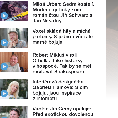
Miloš Urban: Sedmikostelí.
Moderní gotický krimi
román čtou Jiří Schwarz a
Jan Novotný
Voxel skládá hity a míchá
parfémy. S jednou vůní ale
marně bojuje
Robert Mikluš v roli
Othella: Jako historky
v hospodě. Tak by se měl
recitovat Shakespeare
Interiérová designérka
Gabriela Hámová: S čím
bojuju, jsou inspirace
z internetu
Virolog Jiří Černý apeluje:
Před exotickou dovolenou