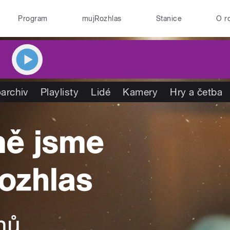
Program
mujRozhlas
Stanice
O r
archiv
Playlisty
Lidé
Kamery
Hry a četba