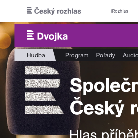
Přejít k hlavnímu obsahu
iRozhlas
Hudba
Program
Pořady
Audio