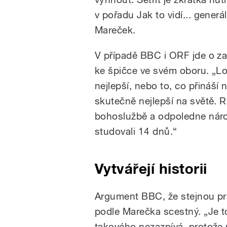
v pořadu Jak to vidí... generá
Mareček.
V případě BBC i ORF jde o za
ke špičce ve svém oboru. „Log
nejlepší, nebo to, co přináší 
skutečně nejlepší na světě. 
bohoslužbě a odpoledne náro
studovali 14 dnů.“
Vytvářejí historii
Argument BBC, že stejnou prá
podle Marečka scestný. „Je t
takového nezazpívá, protože n