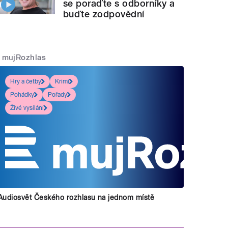
se poraďte s odborníky a
buďte zodpovědní
mujRozhlas
Hry a četby
Krimi
Pohádky
Pořady
Živé vysílání
Audiosvět Českého rozhlasu na jednom místě