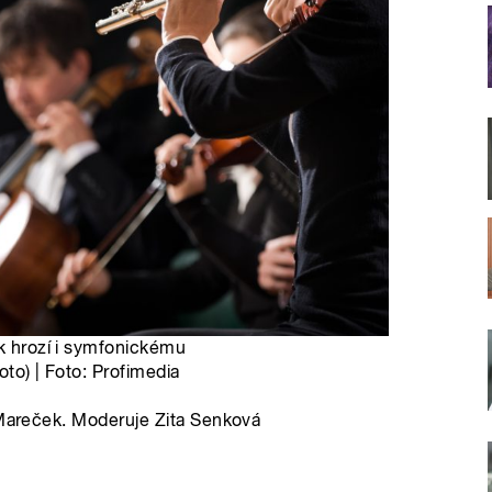
ik hrozí i symfonickému
oto) | Foto: Profimedia
 Mareček. Moderuje Zita Senková