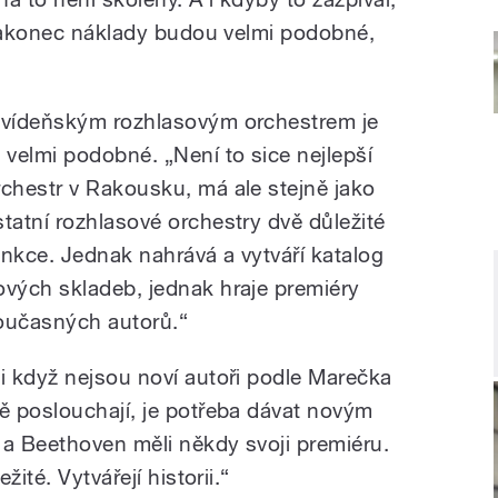
 nakonec náklady budou velmi podobné,
 vídeňským rozhlasovým orchestrem je
o velmi podobné. „Není to sice nejlepší
rchestr v Rakousku, má ale stejně jako
statní rozhlasové orchestry dvě důležité
unkce. Jednak nahrává a vytváří katalog
ových skladeb, jednak hraje premiéry
oučasných autorů.“
 i když nejsou noví autoři podle Marečka
ě poslouchají, je potřeba dávat novým
 a Beethoven měli někdy svoji premiéru.
ité. Vytvářejí historii.“