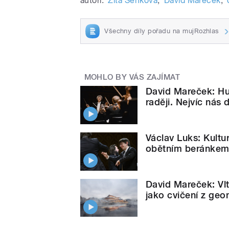
autoři:
Zita Senková
,
David Mareček
,
Všechny díly pořadu na mujRozhlas
MOHLO BY VÁS ZAJÍMAT
David Mareček: Hu
raději. Nejvíc nás 
Václav Luks: Kultu
obětním beránke
David Mareček: Vlt
jako cvičení z geom