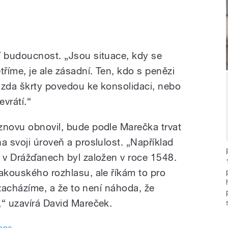
í budoucnost. „Jsou situace, kdy se
tříme, je ale zásadní. Ten, kdo s penězi
 zda škrty povedou ke konsolidaci, nebo
evrátí.“
znovu obnovil, bude podle Marečka trvat
a svoji úroveň a proslulost. „Například
e v Drážďanech byl založen v roce 1548.
rakouského rozhlasu, ale říkám to pro
y zacházíme, a že to není náhoda, že
,“ uzavírá David Mareček.