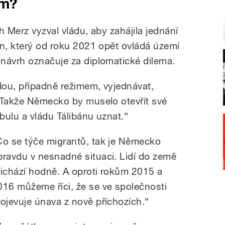
em?
h Merz vyzval vládu, aby zahájila jednání
án, který od roku 2021 opět ovládá území
návrh označuje za diplomatické dilema.
ou, případně režimem, vyjednávat,
 Takže Německo by muselo otevřít své
bulu a vládu Tálibánu uznat.“
Co se týče migrantů, tak je Německo
pravdu v nesnadné situaci. Lidí do země
řichází hodně. A oproti rokům 2015 a
016 můžeme říci, že se ve společnosti
rojevuje únava z nově příchozích.“