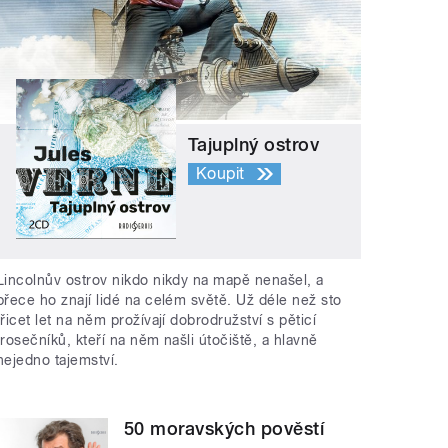
Tajuplný ostrov
Koupit
Lincolnův ostrov nikdo nikdy na mapě nenašel, a
přece ho znají lidé na celém světě. Už déle než sto
třicet let na něm prožívají dobrodružství s pěticí
trosečníků, kteří na něm našli útočiště, a hlavně
nejedno tajemství.
50 moravských pověstí