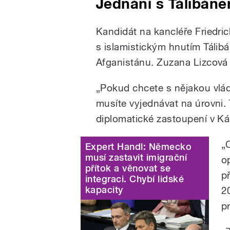
Jednání s Tálibán
Kandidát na kancléře Friedric
s islamistickým hnutím Tálib
Afganistánu. Zuzana Lizcová 
„Pokud chcete s nějakou vlád
musíte vyjednávat na úrovni.
diplomatické zastoupení v Ká
„
Expert Handl: Německo
musí zastavit imigrační
o
přítok a věnovat se
p
integraci. Chybí lidské
kapacity
2
p