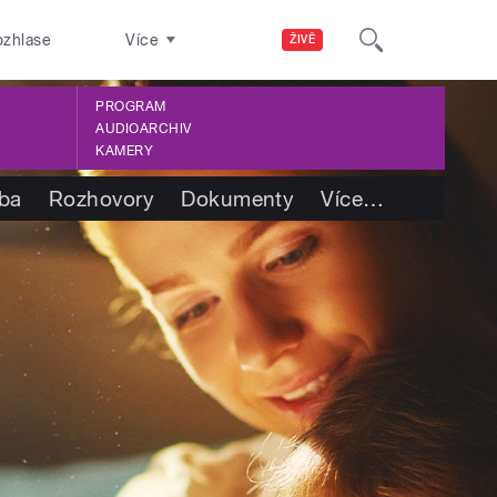
ozhlase
Více
ŽIVĚ
PROGRAM
AUDIOARCHIV
KAMERY
tba
Rozhovory
Dokumenty
Více
…