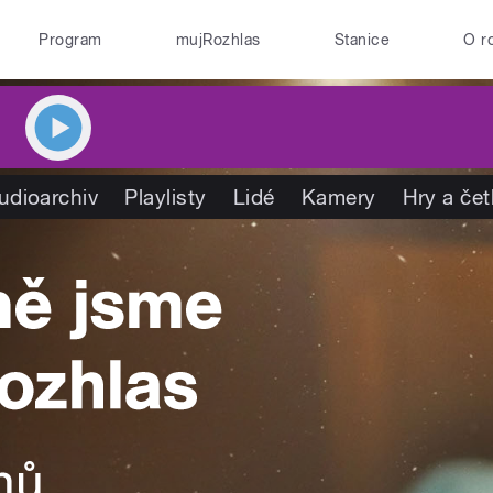
Program
mujRozhlas
Stanice
O r
udioarchiv
Playlisty
Lidé
Kamery
Hry a če