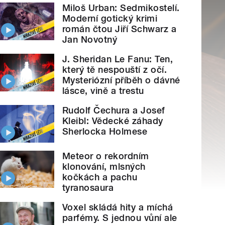
Miloš Urban: Sedmikostelí.
Moderní gotický krimi
román čtou Jiří Schwarz a
Jan Novotný
J. Sheridan Le Fanu: Ten,
který tě nespouští z očí.
Mysteriózní příběh o dávné
lásce, vině a trestu
Rudolf Čechura a Josef
Kleibl: Vědecké záhady
Sherlocka Holmese
Meteor o rekordním
klonování, mlsných
kočkách a pachu
tyranosaura
Voxel skládá hity a míchá
parfémy. S jednou vůní ale