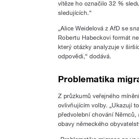
vítěze ho označilo 32 % sled
sledujících.“
„Alice Weidelová z AfD se sna
Robertu Habeckovi formát ne
který otázky analyzuje v širší
odpovědi,“ dodává.
Problematika migr
Z průzkumů veřejného mínění
ovlivňujícím volby. „Ukazují
předvolební chování Němců, 
obavy německého obyvatelst