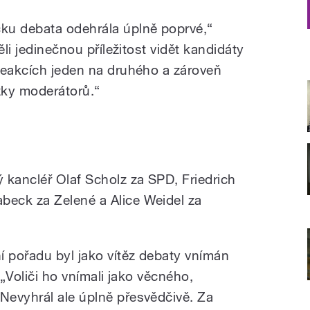
ku debata odehrála úplně poprvé,“
ěli jedinečnou příležitost vidět kandidáty
reakcích jeden na druhého a zároveň
ázky moderátorů.“
 kancléř Olaf Scholz za SPD, Friedrich
eck za Zelené a Alice Weidel za
 pořadu byl jako vítěz debaty vnímán
 „Voliči ho vnímali jako věcného,
Nevyhrál ale úplně přesvědčivě. Za