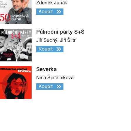
Zdeněk Junák
Koupit
Půlnoční párty S+Š
Jiří Suchý, Jiří Šlitr
Koupit
Severka
Nina Špitálníková
Koupit