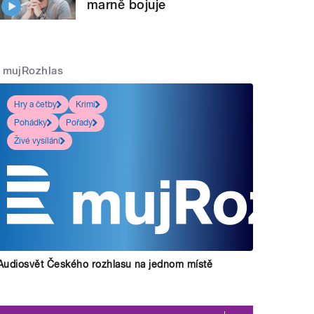
marně bojuje
mujRozhlas
Hry a četby
Krimi
Pohádky
Pořady
Živé vysílání
Audiosvět Českého rozhlasu na jednom místě