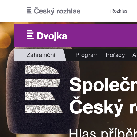
Přejít k hlavnímu obsahu
iRozhlas
Zahraniční
Program
Pořady
A