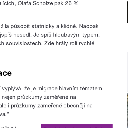
ujících, Olafa Scholze pak 26 %
žila působit státnicky a klidně. Naopak
jspíš nesedl. Je spíš hloubavým typem,
ch souvislostech. Zde hrály roli rychlé
ace
 vyplývá, že je migrace hlavním tématem
 to nejen průzkumy zaměřené na
ale i průzkumy zaměřené obecněji na
va.“