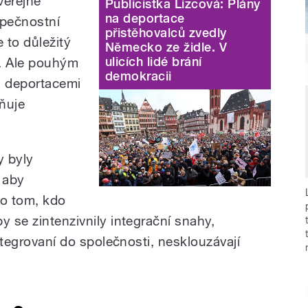
veřejné
Publicistka Lizcová: Plány
na deportace
zpečnostní
přistěhovalců zvedly
 to důležitý
Německo ze židle. V
ulicích lidé brání
e. Ale pouhým
demokracii
a deportacemi
ňuje
y byly
 aby
o tom, kdo
y se zintenzivnily integrační snahy,
integrovaní do společnosti, nesklouzávají