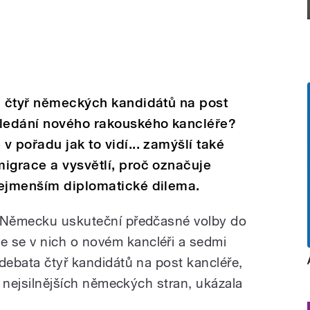
ta čtyř německých kandidátů na post
hledání nového rakouského kancléře?
 pořadu jak to vidí... zamýšlí také
igrace a vysvětlí, proč označuje
nejmenším diplomatické dilema.
v Německu uskuteční předčasné volby do
se v nich o novém kancléři a sedmi
debata čtyř kandidátů na post kancléře,
ry nejsilnějších německých stran, ukázala