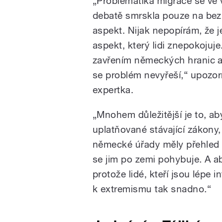
„Problematika migrace se ve 
debatě smrskla pouze na be
aspekt. Nijak nepopírám, že je
aspekt, který lidi znepokojuj
zavřením německých hranic 
se problém nevyřeší,“ upozor
expertka.
„Mnohem důležitější je to, ab
uplatňované stávající zákony,
německé úřady měly přehled 
se jim po zemi pohybuje. A ab
protože lidé, kteří jsou lépe 
k extremismu tak snadno.“