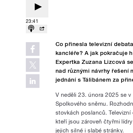
23:41
Co přinesla televizní deba
kancléře? A jak pokračuje 
Expertka Zuzana Lizcová se v
nad různými návrhy řešení m
jednání s Tálibánem za při
V neděli 23. února 2025 se 
Spolkového sněmu. Rozhodne 
stovkách poslanců. Televizní 
kteří jsou zároveň čtyřmi líd
jejich silné i slabé stránky.