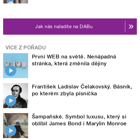
Jak nás naladíte na DABu
VÍCE Z POŘADU
První WEB na světě. Nenápadná
stránka, která změnila dějiny
František Ladislav Čelakovský. Básník,
po kterém zbyla písnička
Šampaňské. Symbol luxusu, který si
oblíbil James Bond i Marylin Monroe