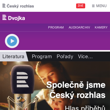
Přejít k hlavnímu obsahu
MENU
ŽIVĚ
PROGRAM
AUDIOARCHIV
KAMERY
Literatura
Program
Pořady
Více
…