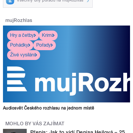
Všechny díly pořadu na mujRozhlas
mujRozhlas
Hry a četby
Krimi
Pohádky
Pořady
Živé vysílání
Audiosvět Českého rozhlasu na jednom místě
MOHLO BY VÁS ZAJÍMAT
Přepis: Jak to vidí Denisa Hejlová – 25.