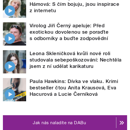
Hámová: S čím bojuju, jsou inspirace
z internetu
Virolog Jiří Černý apeluje: Před
exotickou dovolenou se poraďte
s odborníky a buďte zodpovědní
Leona Skleničková kvůli nové roli
studovala sebepoškozování: Nechtěla
jsem z ní udělat karikaturu
Paula Hawkins: Dívka ve vlaku. Krimi
bestseller čtou Anita Krausová, Eva
Hacurová a Lucie Černíková
Jak nás naladíte na DABu