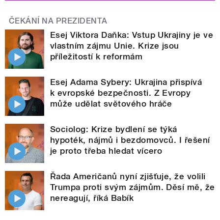
ČEKÁNÍ NA PREZIDENTA
Esej Viktora Daňka: Vstup Ukrajiny je ve
vlastním zájmu Unie. Krize jsou
příležitostí k reformám
Esej Adama Sybery: Ukrajina přispívá
k evropské bezpečnosti. Z Evropy
může udělat světového hráče
Sociolog: Krize bydlení se týká
hypoték, nájmů i bezdomovců. I řešení
je proto třeba hledat vícero
Řada Američanů nyní zjišťuje, že volili
Trumpa proti svým zájmům. Děsí mě, že
nereagují, říká Babík