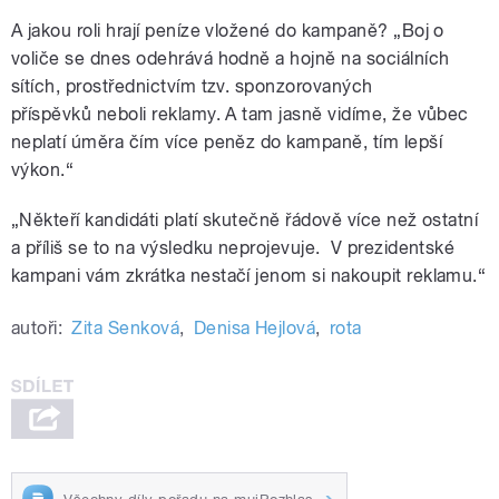
A jakou roli hrají peníze vložené do kampaně? „Boj o
voliče se dnes odehrává hodně a hojně na sociálních
sítích, prostřednictvím tzv. sponzorovaných
příspěvků neboli reklamy. A tam jasně vidíme, že vůbec
neplatí úměra čím více peněz do kampaně, tím lepší
výkon.“
„Někteří kandidáti platí skutečně řádově více než ostatní
a příliš se to na výsledku neprojevuje. V prezidentské
kampani vám zkrátka nestačí jenom si nakoupit reklamu.“
autoři:
Zita Senková
,
Denisa Hejlová
,
rota