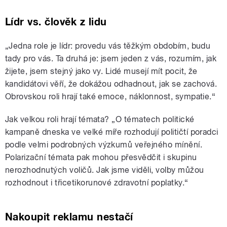
Lídr vs. člověk z lidu
„Jedna role je lídr: provedu vás těžkým obdobím, budu
tady pro vás. Ta druhá je: jsem jeden z vás, rozumím, jak
žijete, jsem stejný jako vy. Lidé musejí mít pocit, že
kandidátovi věří, že dokážou odhadnout, jak se zachová.
Obrovskou roli hrají také emoce, náklonnost, sympatie.“
Jak velkou roli hrají témata? „O tématech politické
kampaně dneska ve velké míře rozhodují političtí poradci
podle velmi podrobných výzkumů veřejného mínění.
Polarizační témata pak mohou přesvědčit i skupinu
nerozhodnutých voličů. Jak jsme viděli, volby můžou
rozhodnout i třicetikorunové zdravotní poplatky.“
Nakoupit reklamu nestačí