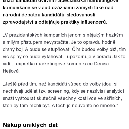
snaží kandidáti ovlivnit? Specialistka marketingové
komunikace se v audiozáznamu zamýšlí také nad
národní debatou kandidátů, sledovaností
zpravodajství a odtajňuje praktiky influencerů.
„V prezidentských kampaních jenom s nějakým hezkým
a milým přístupem nevystačíte. Je to opravdu hodně
drsný boj. A bude se stupňovat. Čím budou volby blíž, tím
víc špíny se bude vytahovat,“ upozorňuje v pořadu Jak to
vidí… expertka marketingové komunikace Denisa
Hejlová.
„Ještě před tím, než kandidáti vůbec do volby jdou, si
nechávají udělat tzv. screening, kdy se nezávislí analytici
snaží vyšťourat skutečně všechny kostlivce ve skříních,
kteří by tam mohli být. A těch je neuvěřitelně mnoho.“
Nákup uniklých dat