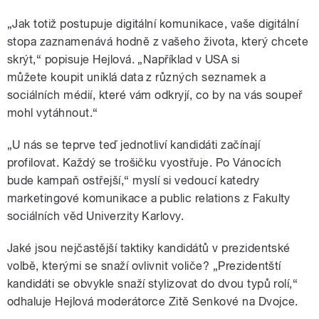
„Jak totiž postupuje digitální komunikace, vaše digitální
stopa zaznamenává hodně z vašeho života, který chcete
skrýt,“ popisuje Hejlová. „Například v USA si
můžete koupit uniklá data z různých seznamek a
sociálních médií, které vám odkryjí, co by na vás soupeř
mohl vytáhnout.“
„U nás se teprve teď jednotliví kandidáti začínají
profilovat. Každý se trošičku vyostřuje. Po Vánocích
bude kampaň ostřejší,“ myslí si vedoucí katedry
marketingové komunikace a public relations z Fakulty
sociálních věd Univerzity Karlovy.
Jaké jsou nejčastější taktiky kandidátů v prezidentské
volbě, kterými se snaží ovlivnit voliče? „Prezidentští
kandidáti se obvykle snaží stylizovat do dvou typů rolí,“
odhaluje Hejlová moderátorce Zitě Senkové na Dvojce.