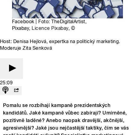
Facebook | Foto: TheDigitalArtist,
Pixabay,
Licence Pixabay
,
©
Host: Denisa Hejlová, expertka na politický marketing.
Moderuje Zita Senková
25:09
Pomalu se rozbíhají kampaně prezidentských
kandidátů. Jaké kampaně vůbec zabírají? Umírněné,
pozitivně laděné? Anebo naopak dravější, akčnější,
agresivnější? Jaké jsou nejčastější taktiky, čím se vás