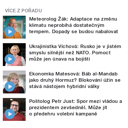
VÍCE Z POŘADU
Meteorolog Žák: Adaptace na změnu
klimatu neprobíhá dostatečným
tempem. Dopady se budou nabalovat
Ukrajinistka Víchová: Rusko je v jistém
smyslu silnější než NATO. Pomoct
může jen únava na bojišti
Ekonomka Matesová: Báb al-Mandab
jako druhý Hormuz? Blokování úžin se
stává nástojem hybridní války
Politolog Petr Just: Spor mezi vládou a
prezidentem zevšedněl. Může jít
o předehru volební kampaně