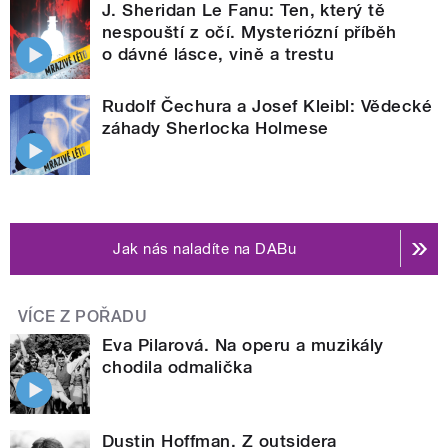
J. Sheridan Le Fanu: Ten, který tě
nespouští z očí. Mysteriózní příběh
o dávné lásce, vině a trestu
Rudolf Čechura a Josef Kleibl: Vědecké
záhady Sherlocka Holmese
Jak nás naladíte na DABu
VÍCE Z POŘADU
Eva Pilarová. Na operu a muzikály
chodila odmalička
Dustin Hoffman. Z outsidera