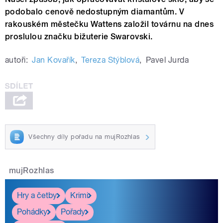
podobalo cenově nedostupným diamantům. V
rakouském městečku Wattens založil továrnu na dnes
proslulou značku bižuterie Swarovski.
autoři:
Jan Kovařík
,
Tereza Stýblová
,
Pavel Jurda
Všechny díly pořadu na mujRozhlas
mujRozhlas
Hry a četby
Krimi
Pohádky
Pořady