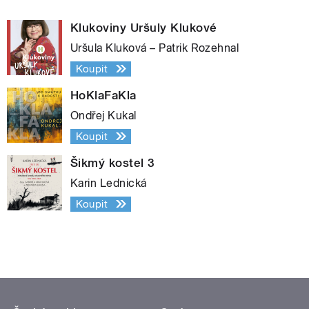
Klukoviny Uršuly Klukové
Uršula Kluková – Patrik Rozehnal
Koupit
HoKlaFaKla
Ondřej Kukal
Koupit
Šikmý kostel 3
Karin Lednická
Koupit