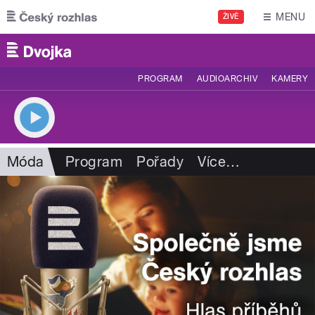
Přejít k hlavnímu obsahu
MENU
ŽIVĚ
PROGRAM
AUDIOARCHIV
KAMERY
Móda
Program
Pořady
Více
…