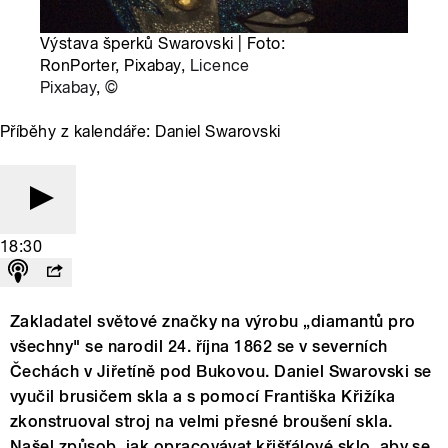
Výstava šperků Swarovski | Foto:
RonPorter, Pixabay,
Licence
Pixabay
,
©
Příběhy z kalendáře: Daniel Swarovski
18:30
Zakladatel světové značky na výrobu „diamantů pro
všechny" se narodil 24. října 1862 se v severních
Čechách v Jiřetíně pod Bukovou. Daniel Swarovski se
vyučil brusičem skla a s pomocí Františka Křižíka
zkonstruoval stroj na velmi přesné broušení skla.
Našel způsob, jak opracovávat křišťálové sklo, aby se