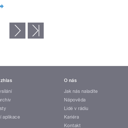
následující ›
poslední »
zhlas
O nás
ysílání
Jak nás naladíte
rchiv
Nápověda
sty
Lidé v rádiu
í aplikace
Kariéra
Kontakt