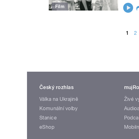
Film
STRÁNKY
1
2
Český rozhlas
mujRo
Válka na Ukrajině
Živé v
Komunální volby
Audioa
Stanice
Podca
eShop
Mobiln