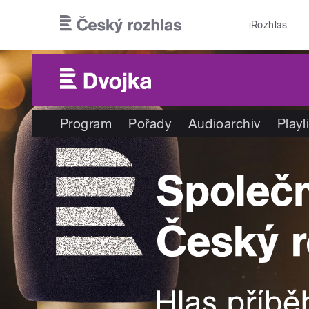
Přejít k hlavnímu obsahu
iRozhlas
Program
Pořady
Audioarchiv
Playl