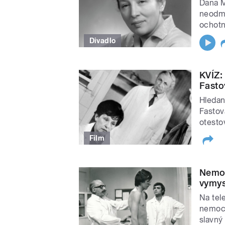
Dana M
neodmí
ochotn
Divadlo
KVÍZ:
Fasto
Hledano
Fastov
otesto
Film
Nemoc
vymys
Na tel
nemocn
slavný 