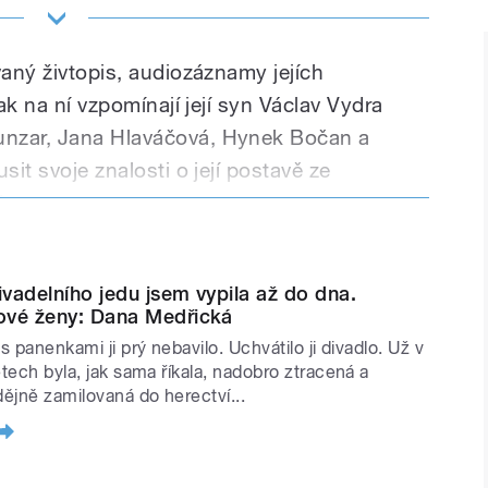
vaný živtopis, audiozáznamy jejích
jak na ní vzpomínají její syn Václav Vydra
unzar, Jana Hlaváčová, Hynek Bočan a
sit svoje znalosti o její postavě ze
ěsta.
divadelního jedu jsem vypila až do dna.
vé ženy: Dana Medřická
 s panenkami ji prý nebavilo. Uchvátilo ji divadlo. Už v
etech byla, jak sama říkala, nadobro ztracená a
ějně zamilovaná do herectví...