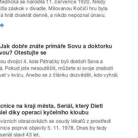
edřická se narodila 11. července 1920. Nikdy
tla záskok v divadle. Milovanou Kočičí hru byla
á hrát dvakrát denně, a nikdo nepoznal únavu.
 Jak dobře znáte primáře Sovu a doktorku
vou? Otestujte se
u dvojicí 4. kola Pátračky byli doktoři Sova a
á. Pokud jste nesoutěžili, můžete si svoje znalosti
vat v kvízu. Anebo se z článku dozvědět, kdo vyhrál.
nice na kraji města. Seriál, který Dietl
lel díky operaci kyčelního kloubu
evizních obrazovkách se osudy lékařů z prostředí
ice poprvé objevily 5. 11. 1978. Dnes by tedy
seriál slavil 43 let.