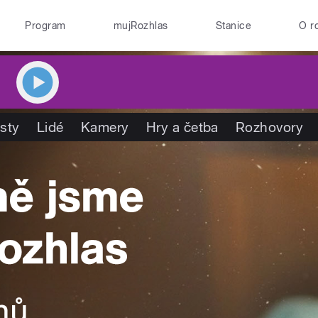
Program
mujRozhlas
Stanice
O r
isty
Lidé
Kamery
Hry a četba
Rozhovory