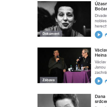
Úžasn
Boča
Divade
nobles
herect
Dokument
Václa
Heina
Václav
Janou 
zachrá
Zábava
Dana 
srdc