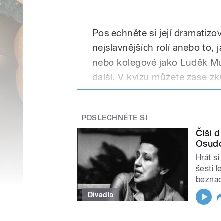
Poslechněte si její dramatizo
nejslavnějších rolí anebo to, 
nebo kolegové jako Luděk M
další. V kvízu můžete zase zku
seriálu Nemocnice na kraji m
POSLECHNĚTE SI
Číši 
Osudo
Hrát si
šesti l
beznad
Divadlo