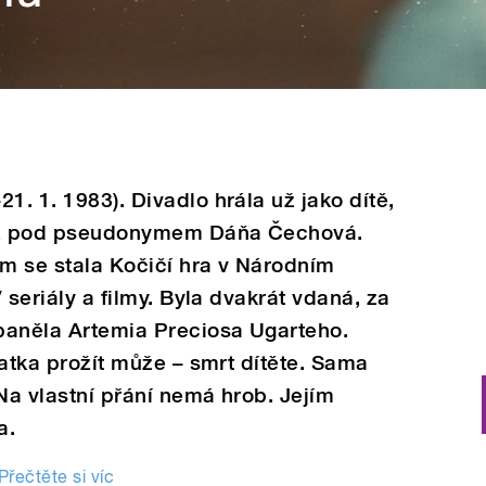
1. 1. 1983). Divadlo hrála už jako dítě,
kaz pod pseudonymem Dáňa Čechová.
m se stala Kočičí hra v Národním
V seriály a filmy. Byla dvakrát vdaná, za
paněla Artemia Preciosa Ugarteho.
 matka prožít může – smrt dítěte. Sama
 Na vlastní přání nemá hrob. Jejím
a.
Přečtěte si víc