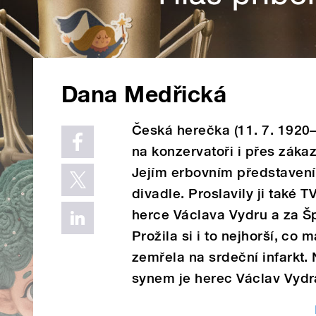
Dana Medřická
Česká herečka (11. 7. 1920–2
na konzervatoři i přes zá
Jejím erbovním představení
divadle. Proslavily ji také T
herce Václava Vydru a za Š
Prožila si i to nejhorší, co
zemřela na srdeční infarkt.
synem je herec Václav Vydr