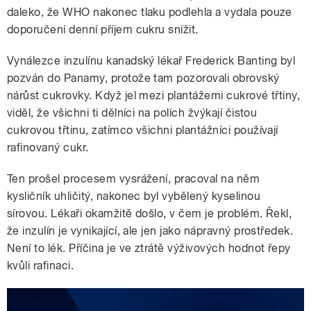
daleko, že WHO nakonec tlaku podlehla a vydala pouze
doporučení denní příjem cukru snížit.
Vynálezce inzulínu kanadský lékař Frederick Banting byl
pozván do Panamy, protože tam pozorovali obrovský
nárůst cukrovky. Když jel mezi plantážemi cukrové třtiny,
viděl, že všichni ti dělníci na polích žvýkají čistou
cukrovou třtinu, zatímco všichni plantážníci používají
rafinovaný cukr.
Ten prošel procesem vysrážení, pracoval na něm
kysličník uhličitý, nakonec byl vybělený kyselinou
sírovou. Lékaři okamžitě došlo, v čem je problém. Řekl,
že inzulín je vynikající, ale jen jako nápravný prostředek.
Není to lék. Příčina je ve ztrátě výživových hodnot řepy
kvůli rafinaci.