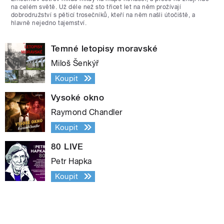
na celém světě. Už déle než sto třicet let na něm prožívají
dobrodružství s pěticí trosečníků, kteří na něm našli útočiště, a
hlavně nejedno tajemství.
Temné letopisy moravské
Miloš Šenkýř
Koupit
Vysoké okno
Raymond Chandler
Koupit
80 LIVE
Petr Hapka
Koupit