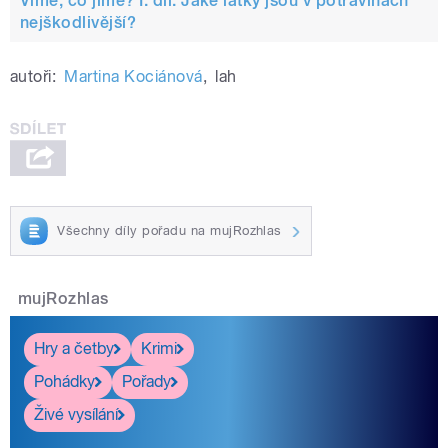
Víme, co jíme? I. díl: Jaké látky jsou v potravinách
nejškodlivější?
autoři:
Martina Kociánová
,
lah
Všechny díly pořadu na mujRozhlas
mujRozhlas
Hry a četby
Krimi
Pohádky
Pořady
Živé vysílání