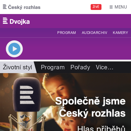
Přejít k hlavnímu obsahu
MENU
ŽIVĚ
PROGRAM
AUDIOARCHIV
KAMERY
Životní styl
Program
Pořady
Více
…