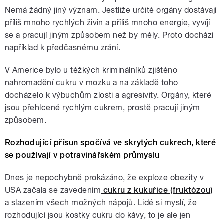
Nemá žádný jiný význam. Jestliže určité orgány dostávají
příliš mnoho rychlých živin a příliš mnoho energie, vyvíjí
se a pracují jiným způsobem než by měly. Proto dochází
například k předčasnému zrání.
V Americe bylo u těžkých kriminálníků zjištěno
nahromadění cukru v mozku a na základě toho
docházelo k výbuchům zlosti a agresivity. Orgány, které
jsou přehlcené rychlým cukrem, prostě pracují jiným
způsobem.
Rozhodující přísun spočívá ve skrytých cukrech, které
se používají v potravinářském průmyslu
Dnes je nepochybně prokázáno, že exploze obezity v
USA začala se zavedením
cukru z kukuřice (fruktózou)
a slazením všech možných nápojů. Lidé si myslí, že
rozhodující jsou kostky cukru do kávy, to je ale jen