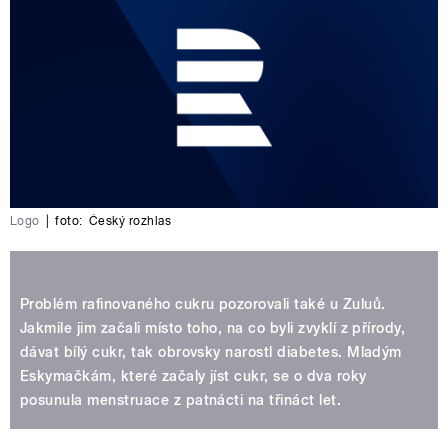
Logo
|
foto:
Český rozhlas
Problém rafinovaného cukru pozorovali také u Zuluů.
Jakmile jim začali místo toho, na co byli zvyklí z přírody,
dávat bílý cukr, tak obrovsky narostl diabetes. Mladým
Eskymačkám, které začaly jíst cukr, se o dva roky
posunula menstruace z patnácti na třináct let.