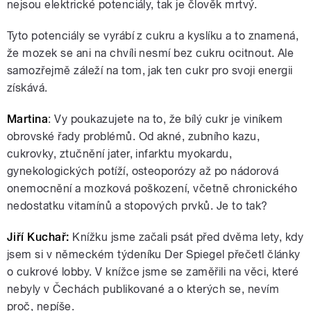
nejsou elektrické potenciály, tak je člověk mrtvý.
Tyto potenciály se vyrábí z cukru a kyslíku a to znamená,
že mozek se ani na chvíli nesmí bez cukru ocitnout. Ale
samozřejmě záleží na tom, jak ten cukr pro svoji energii
získává.
Martina
: Vy poukazujete na to, že bílý cukr je viníkem
obrovské řady problémů. Od akné, zubního kazu,
cukrovky, ztučnění jater, infarktu myokardu,
gynekologických potíží, osteoporózy až po nádorová
onemocnění a mozková poškození, včetně chronického
nedostatku vitamínů a stopových prvků. Je to tak?
Jiří Kuchař:
Knížku jsme začali psát před dvěma lety, kdy
jsem si v německém týdeníku Der Spiegel přečetl články
o cukrové lobby. V knížce jsme se zaměřili na věci, které
nebyly v Čechách publikované a o kterých se, nevím
proč, nepíše.