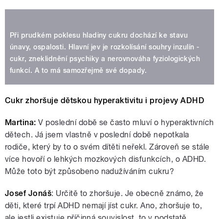
Při prudkém poklesu hladiny cukru dochází ke stavu
únavy, ospalosti. Hlavní jev je rozkolísání souhry inzulín -
cukr, zneklidnění psychiky a nerovnováha fyziologických
funkcí. A to má samozřejmě své dopady.
Cukr zhoršuje dětskou hyperaktivitu i projevy ADHD
Martina:
V poslední době se často mluví o hyperaktivních
dětech. Já jsem vlastně v poslední době nepotkala
rodiče, který by to o svém dítěti neřekl. Zároveň se stále
více hovoří o lehkých mozkových disfunkcích, o ADHD.
Může toto být způsobeno nadužíváním cukru?
Josef Jonáš
: Určitě to zhoršuje. Je obecně známo, že
děti, které trpí ADHD nemají jíst cukr. Ano, zhoršuje to,
ale jestli existuje příčinná souvislost, to v podstatě