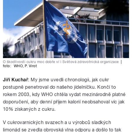
O škodlivosti cukru moc dobře ví i Světová zdravotnická organizace
|
foto:
WHO
,
P. Virot
Jiří Kuchař
: My jsme uvedli chronologii, jak cukr
postupně penetroval do našeho jídelníčku. Končí to
rokem 2003, kdy WHO chtěla vydat mezinárodně platné
doporučení, aby denní příjem kalorií neobsahoval víc jak
10% získaných z cukru.
V cukrovarnických svazech a u výrobců sladkých
limonád se zvedla obrovská vlna odporu a došlo to tak