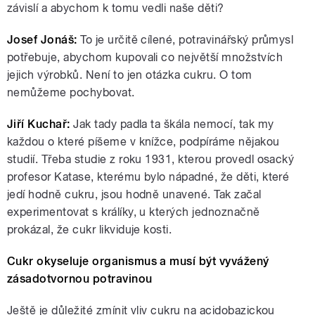
závislí a abychom k tomu vedli naše děti?
Josef Jonáš:
To je určitě cílené, potravinářský průmysl
potřebuje, abychom kupovali co největší množstvích
jejich výrobků. Není to jen otázka cukru. O tom
nemůžeme pochybovat.
Jiří Kuchař:
Jak tady padla ta škála nemocí, tak my
každou o které píšeme v knížce, podpíráme nějakou
studií. Třeba studie z roku 1931, kterou provedl osacký
profesor Katase, kterému bylo nápadné, že děti, které
jedí hodně cukru, jsou hodně unavené. Tak začal
experimentovat s králíky, u kterých jednoznačně
prokázal, že cukr likviduje kosti.
Cukr okyseluje organismus a musí být vyvážený
zásadotvornou potravinou
Ještě je důležité zmínit vliv cukru na acidobazickou