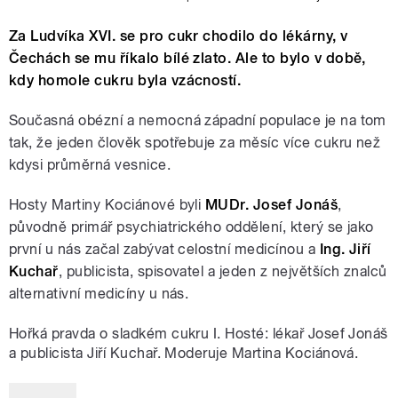
Za Ludvíka XVI. se pro cukr chodilo do lékárny, v
Čechách se mu říkalo bílé zlato. Ale to bylo v době,
kdy homole cukru byla vzácností.
Současná obézní a nemocná západní populace je na tom
tak, že jeden člověk spotřebuje za měsíc více cukru než
kdysi průměrná vesnice.
Hosty Martiny Kociánové byli
MUDr. Josef Jonáš
,
původně primář psychiatrického oddělení, který se jako
první u nás začal zabývat celostní medicínou a
Ing. Jiří
Kuchař
, publicista, spisovatel a jeden z největších znalců
alternativní medicíny u nás.
Hořká pravda o sladkém cukru I. Hosté: lékař Josef Jonáš
a publicista Jiří Kuchař. Moderuje Martina Kociánová.