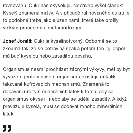
rovnováhu. Cukr nás okyseluje. Nedávno vyšel článek:
Kyselý znamená mrtvý. A v případě rafinovaného cukru je
to podobné třeba jako s uzeninami, které také prošly
velkým procesem a metamorfózami.
Josef Jonáš:
Cukr je kyselinotvorný. Odborně se to
zkoumá tak, že se potravina spálí a potom ten její popel
má buď kyselou nebo zásaditou povahu.
Organismus nesmí procházet žádnými výkyvy, měl by být
vyvážen, proto v našem organismu existuje několik
takzvaně kufrovacích mechanismů. Znamená to
dodávání určitým minerálních látek k tomu, aby se
organismus okyselil, nebo aby se udělal zásaditý. A když
převažuje kyselá, musí se dodávat mnoho minerálních
látek.