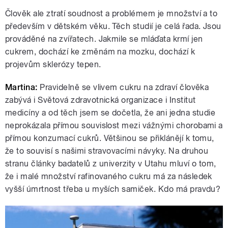
Člověk ale ztratí soudnost a problémem je množství a to
především v dětském věku. Těch studií je celá řada. Jsou
prováděné na zvířatech. Jakmile se mláďata krmí jen
cukrem, dochází ke změnám na mozku, dochází k
projevům sklerózy tepen.
Martina:
Pravidelně se vlivem cukru na zdraví člověka
zabývá i Světová zdravotnická organizace i Institut
medicíny a od těch jsem se dočetla, že ani jedna studie
neprokázala přímou souvislost mezi vážnými chorobami a
přímou konzumací cukrů. Většinou se přiklánějí k tomu,
že to souvisí s našimi stravovacími návyky. Na druhou
stranu články badatelů z univerzity v Utahu mluví o tom,
že i malé množství rafinovaného cukru má za následek
vyšší úmrtnost třeba u myších samiček. Kdo má pravdu?