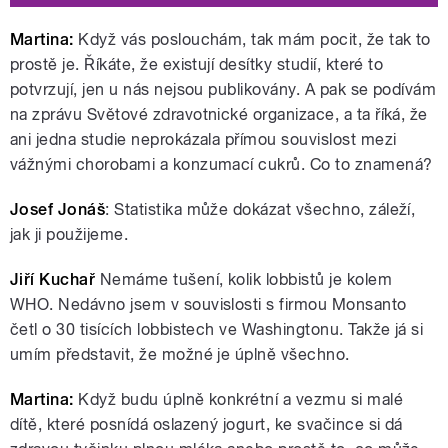
Martina:
Když vás poslouchám, tak mám pocit, že tak to
prostě je. Říkáte, že existují desítky studií, které to
potvrzují, jen u nás nejsou publikovány. A pak se podívám
na zprávu Světové zdravotnické organizace, a ta říká, že
ani jedna studie neprokázala přímou souvislost mezi
vážnými chorobami a konzumací cukrů. Co to znamená?
Josef Jonáš
: Statistika může dokázat všechno, záleží,
jak ji použijeme.
Jiří Kuchař
Nemáme tušení, kolik lobbistů je kolem
WHO. Nedávno jsem v souvislosti s firmou Monsanto
četl o 30 tisících lobbistech ve Washingtonu. Takže já si
umím představit, že možné je úplně všechno.
Martina:
Když budu úplně konkrétní a vezmu si malé
dítě, které posnídá oslazený jogurt, ke svačince si dá