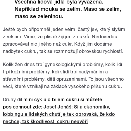
Všechna lidová jídla byla vyvážená.
Například mouka se zelím. Maso se zelím,
maso se zeleninou.
Ještě bych připomněl jeden velmi častý jev, který slyším
z reklam. Víme, že plísně žijí jen z cukrů. Nedovedou
zpracovávat nic jiného než cukr. Když jim dodáme
nadbytek cukru, tak se rozmnožují obrovskou rychlostí.
Kolik žen dnes trpí gynekologickými problémy, kolik lidí
trpí kožními problémy, kolik lidí trpí nadýmáním a
střevními problémy, děti opruzeninami. To jsou všechno
věci, které vznikají na základě vysokého přísunu cukru.
Druhý díl
mini cyklu o bílém cukru si můžete
poslechnout zde:
Josef Jonáš: Síla ekonomiky,
lobbingu a lidských chutí je tak obrovská, že kdo
nechce, tak škodlivosti cukru neuvěří