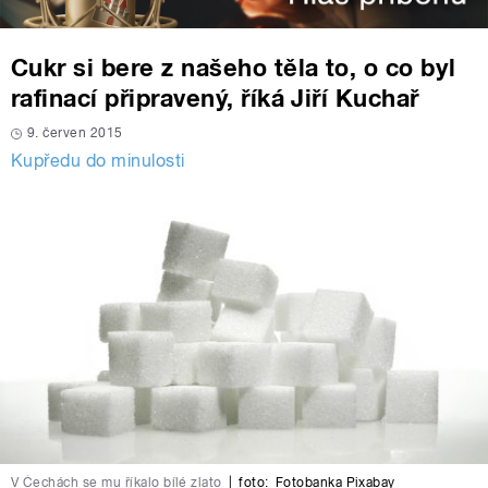
Cukr si bere z našeho těla to, o co byl
rafinací připravený, říká Jiří Kuchař
9. červen 2015
Kupředu do minulosti
V Čechách se mu říkalo bílé zlato
|
foto:
Fotobanka Pixabay