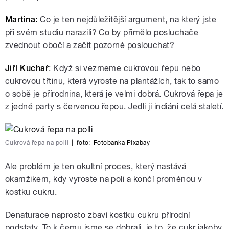
Martina:
Co je ten nejdůležitější argument, na který jste
při svém studiu narazili? Co by přimělo posluchače
zvednout obočí a začít pozorně poslouchat?
Jiří Kuchař
: Když si vezmeme cukrovou řepu nebo
cukrovou třtinu, která vyroste na plantážích, tak to samo
o sobě je přírodnina, která je velmi dobrá. Cukrová řepa je
z jedné party s červenou řepou. Jedli ji indiáni celá staletí.
Cukrová řepa na polli
|
foto:
Fotobanka Pixabay
Ale problém je ten okultní proces, který nastává
okamžikem, kdy vyroste na poli a končí proměnou v
kostku cukru.
Denaturace naprosto zbaví kostku cukru přírodní
podstaty. To k čemu jsme se dobrali, je to, že cukr jakoby