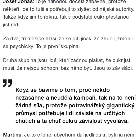
Josef Jonáš:
To je náhodou docela zábavné, protože
někteří lidé to tuší a potřebují to slyšet od nějaké autority.
Takže když jim to řeknu, tak v podstatě cukr přestanou
jíst rádi.
Za dva, tři měsíce hlásí, že se cítí jinak, že zhubli, změnili
se psychicky. To je první skupina.
Druhá skupina jsou lidé, kteří začnou plakat, že cukr jíst
musí, že nejsou schopni bez něho být. Jsou to závisláci.
Když se bavíme o tom, proč někdo
nezasáhne a neudělá kampaň, tak na to není
žádná síla, protože potravinářský gigantický
průmysl potřebuje lidi závislé na určitých
chutích a ta chuť cukru závislost vyvolává.
Martina:
Je to cílené, abychom dál jedli cukr, byli na něm