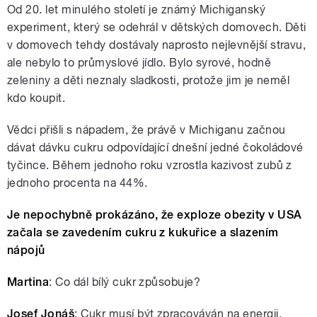
Od 20. let minulého století je známý Michiganský
experiment, který se odehrál v dětských domovech. Děti
v domovech tehdy dostávaly naprosto nejlevnější stravu,
ale nebylo to průmyslové jídlo. Bylo syrové, hodně
zeleniny a děti neznaly sladkosti, protože jim je neměl
kdo koupit.
Vědci přišli s nápadem, že právě v Michiganu začnou
dávat dávku cukru odpovídající dnešní jedné čokoládové
tyčince. Během jednoho roku vzrostla kazivost zubů z
jednoho procenta na 44%.
Je nepochybně prokázáno, že exploze obezity v USA
začala se zavedením cukru z kukuřice a slazením
nápojů
Martina
: Co dál bílý cukr způsobuje?
Josef Jonáš
: Cukr musí být zpracováván na energii.