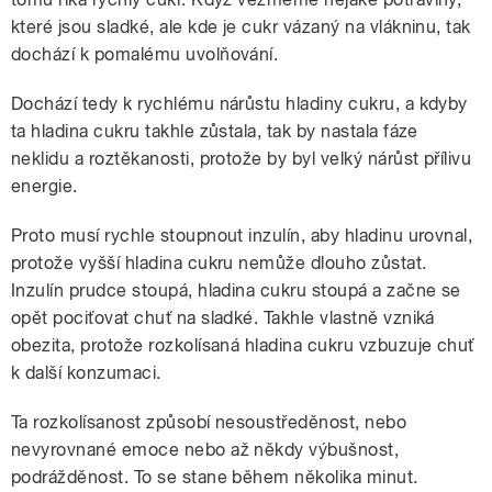
které jsou sladké, ale kde je cukr vázaný na vlákninu, tak
dochází k pomalému uvolňování.
Dochází tedy k rychlému nárůstu hladiny cukru, a kdyby
ta hladina cukru takhle zůstala, tak by nastala fáze
neklidu a roztěkanosti, protože by byl velký nárůst přílivu
energie.
Proto musí rychle stoupnout inzulín, aby hladinu urovnal,
protože vyšší hladina cukru nemůže dlouho zůstat.
Inzulín prudce stoupá, hladina cukru stoupá a začne se
opět pociťovat chuť na sladké. Takhle vlastně vzniká
obezita, protože rozkolísaná hladina cukru vzbuzuje chuť
k další konzumaci.
Ta rozkolísanost způsobí nesoustředěnost, nebo
nevyrovnané emoce nebo až někdy výbušnost,
podrážděnost. To se stane během několika minut.