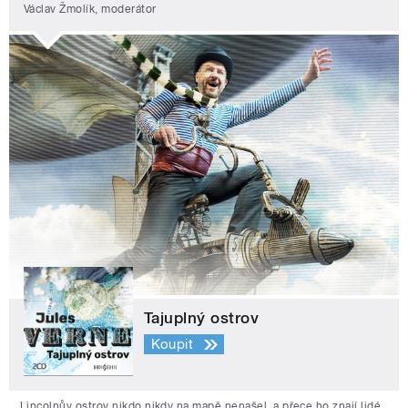
Václav Žmolík, moderátor
Tajuplný ostrov
Koupit
Lincolnův ostrov nikdo nikdy na mapě nenašel, a přece ho znají lidé