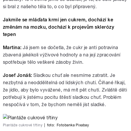
si bral z našeho těla to, o co byl připravený.
Jakmile se mláďata krmí jen cukrem, dochází ke
změnám na mozku, dochází k projevům sklerózy
tepen
Martina:
Já jsem se dočetla, že cukr je anti potravina
zbavená jakékoli výživové hodnoty a na její zpracování
spotřebuje tělo veškeré zásoby živin.
Josef Jonáš:
Sladkou chuť ale nesmíme zatratit. Je
nezbytná a neoddělitelná od lidských chutí. Číňané říkají,
že jídlo, aby bylo vyvážené, má mít pět chutí. Zvláště děti
potřebují k jistému pocitu štěstí sladkou chuť. Problém
nespočívá v tom, že bychom neměli jíst sladké.
Plantáže cukrové třtiny
|
foto:
Fotobanka Pixabay