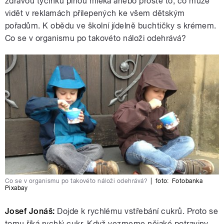
zdravou tyčinku plnou mléka anebo prostě to, co může
vidět v reklamách přilepených ke všem dětským
pořadům. K obědu ve školní jídelně buchtičky s krémem.
Co se v organismu po takovéto náloži odehrává?
Co se v organismu po takovéto náloži odehrává?
|
foto:
Fotobanka
Pixabay
Josef Jonáš:
Dojde k rychlému vstřebání cukrů. Proto se
tomu říká rychlý cukr. Když vezmeme nějaké potraviny,