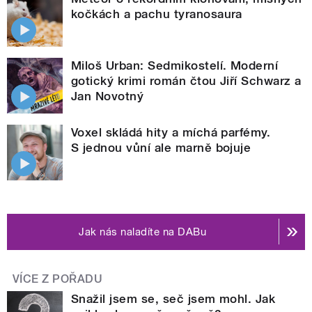
kočkách a pachu tyranosaura
Miloš Urban: Sedmikostelí. Moderní
gotický krimi román čtou Jiří Schwarz a
Jan Novotný
Voxel skládá hity a míchá parfémy.
S jednou vůní ale marně bojuje
Jak nás naladíte na DABu
VÍCE Z POŘADU
Snažil jsem se, seč jsem mohl. Jak