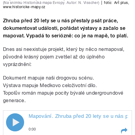
(Na snímku Historická mapa Evropy. Autor: N. Visscher)
|
foto:
Art plus,
www.historicke-mapy.cz
Zhruba před 20 lety se u nás přestaly psát práce,
dokumentovat události, pořádat výstavy a začalo se
mapovat. Vypadá to seriózně: co je na mapě, to platí.
Dnes asi neexistuje projekt, který by něco nemapoval,
původně krásný pojem zvetšel až do úplného
vyprázdnění:
Dokument mapuje naši drogovou scénu.
Výstava mapuje Medkovo celoživotní dílo.
Topolův román mapuje pocity bývalé undergroundové
generace.
Mapování. Zhruba před 20 lety se u nás přes
0:00