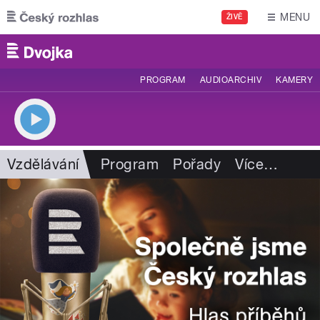
Přejít k hlavnímu obsahu
MENU
ŽIVĚ
PROGRAM
AUDIOARCHIV
KAMERY
Vzdělávání
Program
Pořady
Více
…