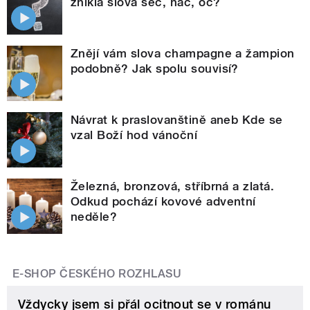
znikla slova seč, nač, oč?
Znějí vám slova champagne a žampion
podobně? Jak spolu souvisí?
Návrat k praslovanštině aneb Kde se
vzal Boží hod vánoční
Železná, bronzová, stříbrná a zlatá.
Odkud pochází kovové adventní
neděle?
E-SHOP ČESKÉHO ROZHLASU
Vždycky jsem si přál ocitnout se v románu