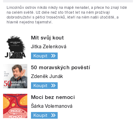
Lincolnův ostrov nikdo nikdy na mapě nenašel, a přece ho znají lidé
na celém světě. Už déle než sto třicet let na něm prožívají
dobrodružství s pěticí trosečníků, kteří na něm našli útočiště, a
hlavně nejedno tajemství.
Mít svůj kout
Jitka Zelenková
Koupit
50 moravských pověstí
Zdeněk Junák
Koupit
Moci bez nemoci
Šárka Volemanová
Koupit