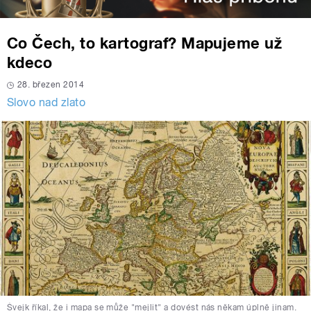
Co Čech, to kartograf? Mapujeme už
kdeco
28. březen 2014
Slovo nad zlato
Švejk říkal, že i mapa se může "mejlit" a dovést nás někam úplně jinam.