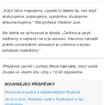
Play /
kartografy?
Mapování. Zhruba před 20 lety
„Když něco mapujeme, vypadá to daleko líp, než když
se u nás přestaly psát práce,
dokumentovat události, pořádat
analyzujeme, popisujeme, vyprávíme, studujeme,
výstavy a začalo se mapovat.
dokumentujeme,“ říká profesor Vladimír Just.
Vypadá to seriózně: co je na
mapě, to platí. Měli bychom se
Ale takhle se ochuzovat je škoda: „Čeština je jazyk
ale skutečně všichni stávat
nádherný a nejhezčí na ní je sloveso. Všechno nahradit
jedním univerzálním slovesem je uniforma a konec
bohatosti mateřštiny.“
pause
Příspěvek zazněl v pořadu
Slovo nad zlato
, který vysílá
Dvojka ve všední dny vždy v 10:40 dopoledne.
SOUVISEJÍCÍ PŘÍSPĚVKY
Horizont je jedna z nejfikanějších floskulí
Je to o tom. Vladimír Just o floskulích a tzv.
otomismu