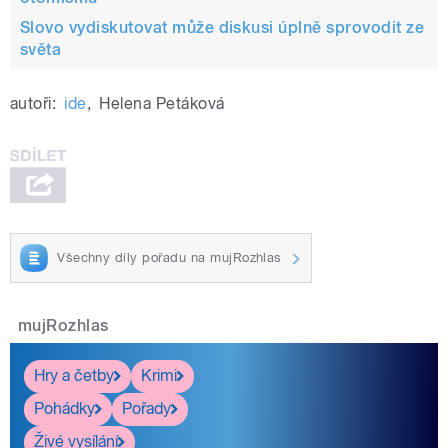
Slovo vydiskutovat může diskusi úplně sprovodit ze
světa
autoři:
ide
,
Helena Petáková
Všechny díly pořadu na mujRozhlas
mujRozhlas
Hry a četby
Krimi
Pohádky
Pořady
Živé vysílání