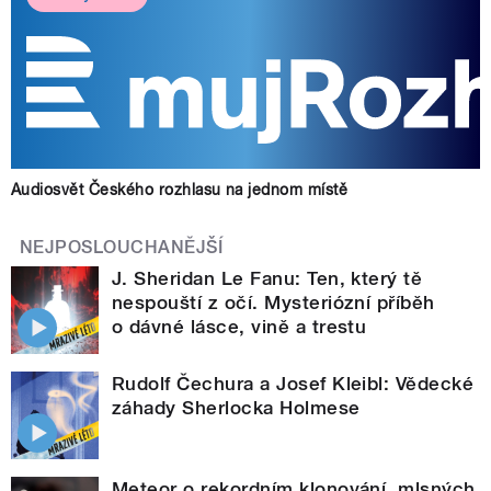
Audiosvět Českého rozhlasu na jednom místě
NEJPOSLOUCHANĚJŠÍ
J. Sheridan Le Fanu: Ten, který tě
nespouští z očí. Mysteriózní příběh
o dávné lásce, vině a trestu
Rudolf Čechura a Josef Kleibl: Vědecké
záhady Sherlocka Holmese
Meteor o rekordním klonování, mlsných