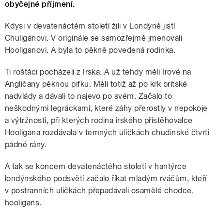
obyčejné příjmení.
Kdysi v devatenáctém století žili v Londýně jistí
Chuligánovi. V originále se samozřejmě jmenovali
Hooliganovi. A byla to pěkně povedená rodinka.
Ti rošťáci pocházeli z Irska. A už tehdy měli Irové na
Angličany pěknou pifku. Měli totiž až po krk britské
nadvlády a dávali to najevo po svém. Začalo to
neškodnými legráckami, které záhy přerostly v nepokoje
a výtržnosti, při kterých rodina irského přistěhovalce
Hooligana rozdávala v temných uličkách chudinské čtvrti
pádné rány.
A tak se koncem devatenáctého století v hantýrce
londýnského podsvětí začalo říkat mladým rváčům, kteří
v postranních uličkách přepadávali osamělé chodce,
hooligans.