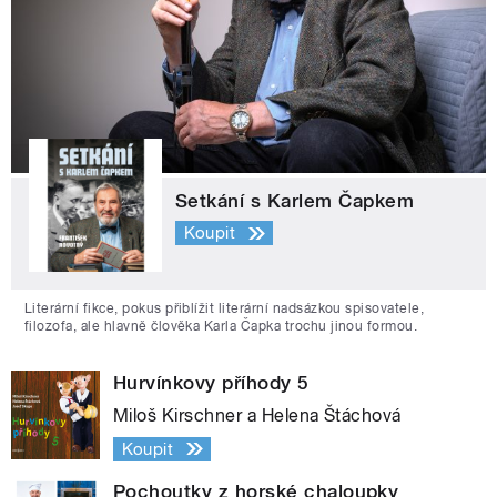
Setkání s Karlem Čapkem
Koupit
Literární fikce, pokus přiblížit literární nadsázkou spisovatele,
filozofa, ale hlavně člověka Karla Čapka trochu jinou formou.
Hurvínkovy příhody 5
Miloš Kirschner a Helena Štáchová
Koupit
Pochoutky z horské chaloupky