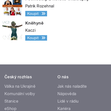
Patrik Rozehnal
Koupit
Kněhyně
Kaczi
Koupit
Český rozhlas
O nás
Válka na Ukrajině
Jak nás naladíte
Komunální volby
Nápověda
Stanice
Lidé v rádiu
eShop
Kariéra