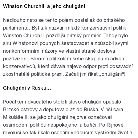
Winston Churchill a jeho chuligáni
Nedlouho nato se tento pojem dostal až do britského
parlamentu. Byl tak nazván mladý konzervativní politik
Winston Churchill, pozdější britský premiér. Tehdy bylo
siru Winstonovi pouhých šestadvacet a způsobil svými
nonkonformními názory ve vlastní straně doslova
pozdvižení. Shromáždil kolem sebe skupinu mladých
konzervativců, která dávala najevo odpor proti dosavadní
zkostnatělé politické praxi. Začali jim říkat „chuligáni“!
Chuligáni v Rusku…
Počátkem dvacátého století slovo chuligán opustilo
Britské ostrovy a doputovalo až do Ruska. V říši cara
Mikuláše II. se jako chuligáni nejprve označovali
osamocení političtí nespokojenci a buřiči. Po Říjnové
revoluci se tak říkalo osobám vedoucím výstřední život a