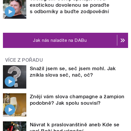
exotickou dovolenou se poraďte
s odborníky a buďte zodpovědní
Jak nás naladíte na DABu
VÍCE Z POŘADU
Snažil jsem se, seč jsem mohl. Jak
znikla slova seč, nač, oč?
Znějí vám slova champagne a žampion
podobně? Jak spolu souvisí?
Návrat k praslovanštině aneb Kde se
vzal Boží hod vánoční