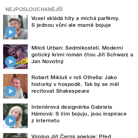
NEJPOSLOUCHANĚJŠÍ
Voxel skládá hity a míchá parfémy.
S jednou vůní ale marně bojuje
Miloš Urban: Sedmikostelí. Moderní
gotický krimi román čtou Jiří Schwarz a
Jan Novotný
Robert Mikluš v roli Othella: Jako
historky v hospodě. Tak by se měl
recitovat Shakespeare
Interiérová designérka Gabriela
Hámová: S čím bojuju, jsou inspirace
z internetu
Virolog Jiří Černý apeluje: Před