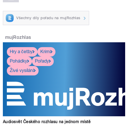
Všechny díly pořadu na mujRozhlas
mujRozhlas
Hry a četby
Krimi
Pohádky
Pořady
Živé vysílání
Audiosvět Českého rozhlasu na jednom místě