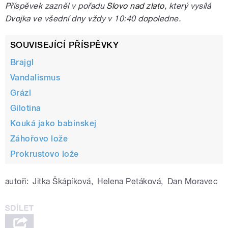
Příspěvek zazněl v pořadu
Slovo nad zlato
, který vysílá
Dvojka ve všední dny vždy v 10:40 dopoledne.
SOUVISEJÍCÍ PŘÍSPĚVKY
Brajgl
Vandalismus
Grázl
Gilotina
Kouká jako babinskej
Záhořovo lože
Prokrustovo lože
autoři:
Jitka Škápíková
,
Helena Petáková
,
Dan Moravec