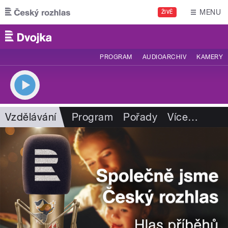
Přejít k hlavnímu obsahu
MENU
ŽIVĚ
PROGRAM
AUDIOARCHIV
KAMERY
Vzdělávání
Program
Pořady
Více
…