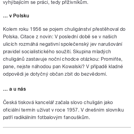
vyhýbajícím se práci, tedy příživníkům.
… v Polsku
Kolem roku 1956 se pojem chuligánství přestěhoval do
Polska. Citace z novin:
V poslední době se v našich
ulicích rozmáhá negativní společenský jev narušování
pravidel socialistického soužití. Skupina mladých
chuligánů zastavuje noční chodce otázkou: Promiňte,
pane, nejste náhodou pan Kowalski? V případě kladné
odpovědi je dotyčný občan zbit do bezvědomí.
… a u nás
Česká tisková kancelář začala slovo chuligán jako
oficiální termín užívat v roce 1957. V dnešním slovníku
patří radikálním fotbalovým fanouškům.