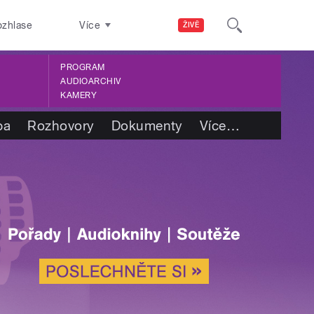
ozhlase
Více
ŽIVĚ
PROGRAM
AUDIOARCHIV
KAMERY
ba
Rozhovory
Dokumenty
Více
…