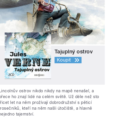
Tajuplný ostrov
Koupit
Lincolnův ostrov nikdo nikdy na mapě nenašel, a
přece ho znají lidé na celém světě. Už déle než sto
třicet let na něm prožívají dobrodružství s pěticí
trosečníků, kteří na něm našli útočiště, a hlavně
nejedno tajemství.