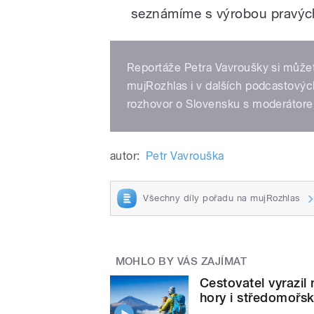
seznámíme s výrobou pravých
Reportáže Petra Vavroušky si můžete
mujRozhlas i v dalších podcastovýc
rozhovor o Slovensku s moderátore
autor:
Petr Vavrouška
Všechny díly pořadu na mujRozhlas
MOHLO BY VÁS ZAJÍMAT
Cestovatel vyrazil
hory i středomořsk