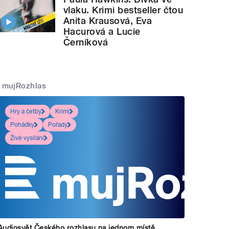
vlaku. Krimi bestseller čtou
Anita Krausová, Eva
Hacurová a Lucie
Černíková
mujRozhlas
Hry a četby
Krimi
Pohádky
Pořady
Živé vysílání
Audiosvět Českého rozhlasu na jednom místě