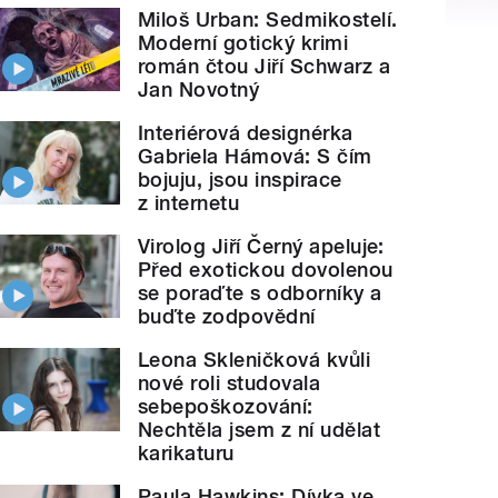
Miloš Urban: Sedmikostelí.
Moderní gotický krimi
román čtou Jiří Schwarz a
Jan Novotný
Interiérová designérka
Gabriela Hámová: S čím
bojuju, jsou inspirace
z internetu
Virolog Jiří Černý apeluje:
Před exotickou dovolenou
se poraďte s odborníky a
buďte zodpovědní
Leona Skleničková kvůli
nové roli studovala
sebepoškozování:
Nechtěla jsem z ní udělat
karikaturu
Paula Hawkins: Dívka ve