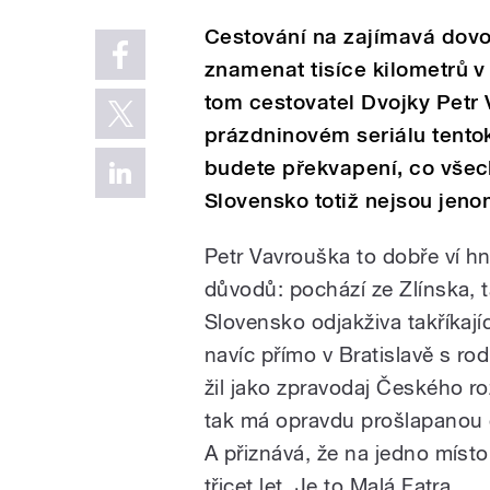
Cestování na zajímavá dov
znamenat tisíce kilometrů v
tom cestovatel Dvojky Petr 
prázdninovém seriálu tento
budete překvapení, co všech
Slovensko totiž nejsou jeno
Petr Vavrouška to dobře ví h
důvodů: pochází ze Zlínska, 
Slovensko odjakživa takříkaj
navíc přímo v Bratislavě s ro
žil jako zpravodaj Českého r
tak má opravdu prošlapanou 
A přiznává, že na jedno místo
třicet let. Je to Malá Fatra.