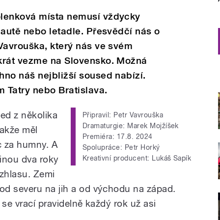
olenková místa nemusí vždycky
 autě nebo letadle. Přesvědčí nás o
Vavrouška, který nás ve svém
krát vezme na Slovensko. Možná
no náš nejbližší soused nabízí.
m Tatry nebo Bratislava.
ned z několika
Připravil: Petr Vavrouška
Dramaturgie: Marek Mojžíšek
takže měl
Premiéra: 17.8. 2024
íc za humny. A
Spolupráce: Petr Horký
dinou dva roky
Kreativní producent: Lukáš Sapík
ozhlasu. Zemi
od severu na jih a od východu na západ.
 se vrací pravidelně každý rok už asi