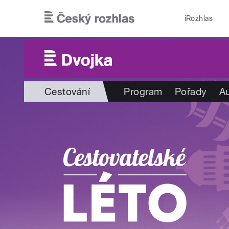
Přejít k hlavnímu obsahu
iRozhlas
Cestování
Program
Pořady
Au