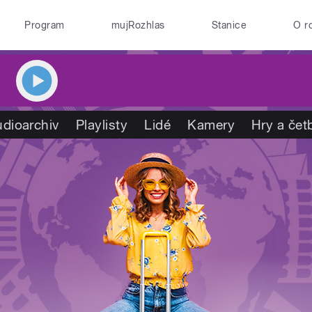
Program
mujRozhlas
Stanice
O r
dioarchiv
Playlisty
Lidé
Kamery
Hry a čet