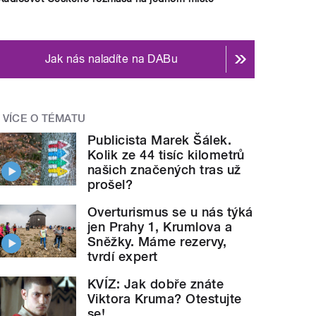
Jak nás naladíte na DABu
VÍCE O TÉMATU
Publicista Marek Šálek.
Kolik ze 44 tisíc kilometrů
našich značených tras už
prošel?
Overturismus se u nás týká
jen Prahy 1, Krumlova a
Sněžky. Máme rezervy,
tvrdí expert
KVÍZ: Jak dobře znáte
Viktora Kruma? Otestujte
se!