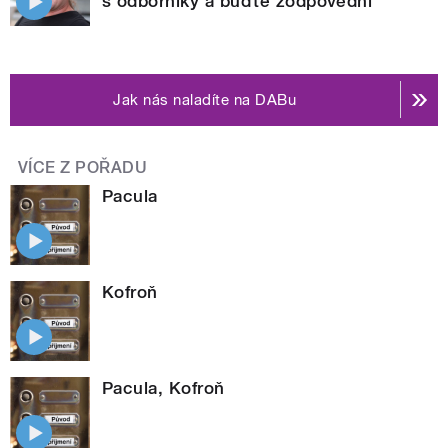
s odborníky a buďte zodpovědní
Jak nás naladíte na DABu
VÍCE Z POŘADU
Pacula
Kofroň
Pacula, Kofroň