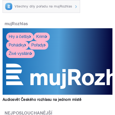
Všechny díly pořadu na mujRozhlas
mujRozhlas
Hry a četby
Krimi
Pohádky
Pořady
Živé vysílání
Audiosvět Českého rozhlasu na jednom místě
NEJPOSLOUCHANĚJŠÍ