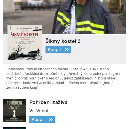
Šikmý kostel 3
Koupit
Románová kronika ztraceného města - léta 1945–1961. Karin
Lednická předkládá do značné míry převratný, dosavadní paradigma
měnící obraz hornického regionu, jehož zahlazenou historii stále
překrývá tlustá vrstva mýtů a zakořeněných stereotypů o „černé
zemi a rudém kraji“.
Pohřbeni zaživa
Vít Vencl
Koupit