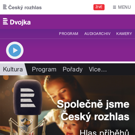
Přejít k hlavnímu obsahu
MENU
ŽIVĚ
PROGRAM
AUDIOARCHIV
KAMERY
Kultura
Program
Pořady
Více
…