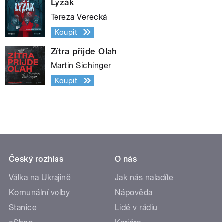
Lyžák
Tereza Verecká
Koupit
Zítra přijde Olah
Martin Sichinger
Koupit
Český rozhlas
O nás
Válka na Ukrajině
Jak nás naladíte
Komunální volby
Nápověda
Stanice
Lidé v rádiu