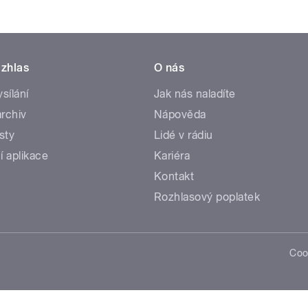
zhlas
O nás
ysílání
Jak nás naladíte
rchiv
Nápověda
sty
Lidé v rádiu
í aplikace
Kariéra
Kontakt
Rozhlasový poplatek
Coo