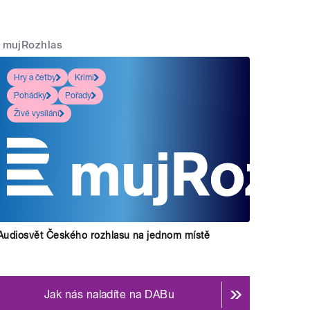
mujRozhlas
Hry a četby
Krimi
Pohádky
Pořady
Živé vysílání
Audiosvět Českého rozhlasu na jednom místě
Jak nás naladíte na DABu