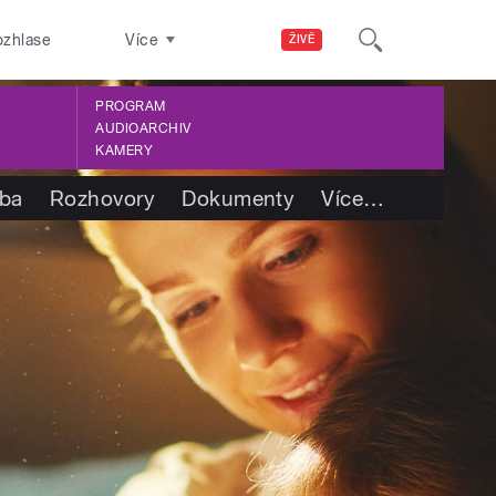
ozhlase
Více
ŽIVĚ
PROGRAM
AUDIOARCHIV
KAMERY
tba
Rozhovory
Dokumenty
Více
…