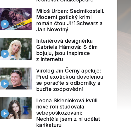
Miloš Urban: Sedmikostelí.
Moderní gotický krimi
román čtou Jiří Schwarz a
Jan Novotný
Interiérová designérka
Gabriela Hámová: S čím
bojuju, jsou inspirace
z internetu
Virolog Jiří Černý apeluje:
Před exotickou dovolenou
se poraďte s odborníky a
buďte zodpovědní
Leona Skleničková kvůli
nové roli studovala
sebepoškozování:
Nechtěla jsem z ní udělat
karikaturu