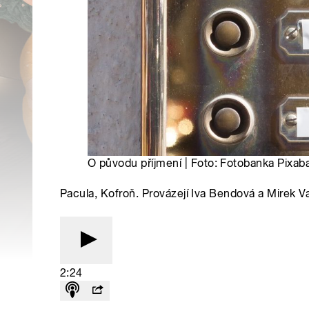
O původu příjmení | Foto: Fotobanka Pixab
Pacula, Kofroň. Provázejí Iva Bendová a Mirek V
2:24