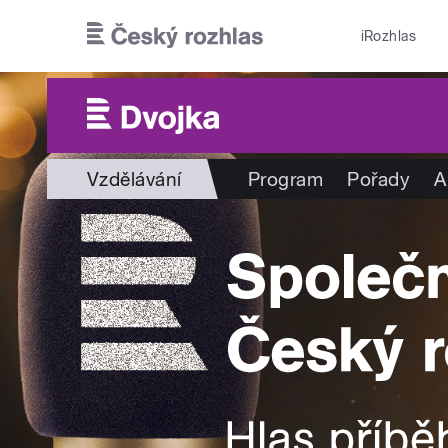
Přejít k hlavnímu obsahu
iRozhlas
Vzdělávání
Program
Pořady
A