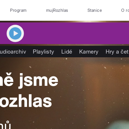
Program
mujRozhlas
Stanice
O r
udioarchiv
Playlisty
Lidé
Kamery
Hry a če