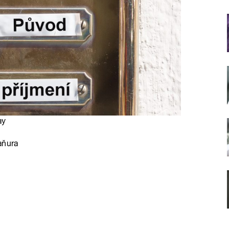
ay
aňura