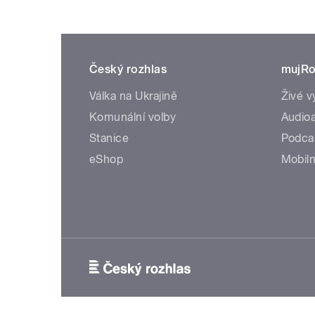
Český rozhlas
mujRo
Válka na Ukrajině
Živé v
Komunální volby
Audioa
Stanice
Podca
eShop
Mobiln