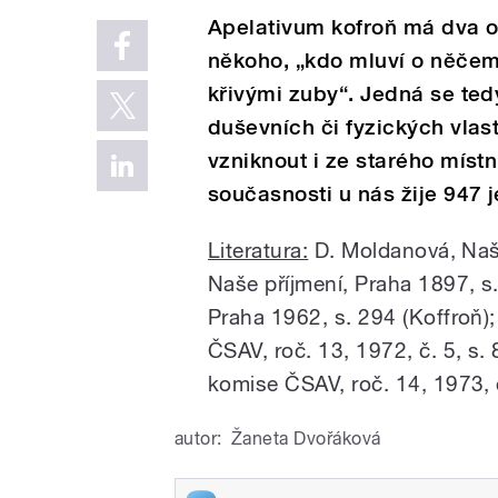
Apelativum kofroň má dva o
někoho, „kdo mluví o něčem
křivými zuby“. Jedná se te
duševních či fyzických vlas
vzniknout i ze starého míst
současnosti u nás žije 947 j
Literatura:
D. Moldanová, Naše
Naše příjmení, Praha 1897, s
Praha 1962, s. 294 (Koffroň)
ČSAV, roč. 13, 1972, č. 5, s.
komise ČSAV, roč. 14, 1973, 
autor:
Žaneta Dvořáková