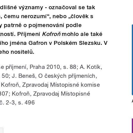
dlišné významy ‒ označoval se tak
, čemu nerozumí“, nebo „člověk s
dy patrně o pojmenování podle
tností. Příjmení
Kofroň
mohlo ale také
ního jména Gafron v Polském Slezsku. V
eho nositelů.
 příjmení, Praha 2010, s. 88; A. Kotík,
. 50; J. Beneš, O českých příjmeních,
; Kofroň, Zpravodaj Místopisné komise
 807; Kofroň, Zpravodaj Místopisné
č. 2‒3, s. 496