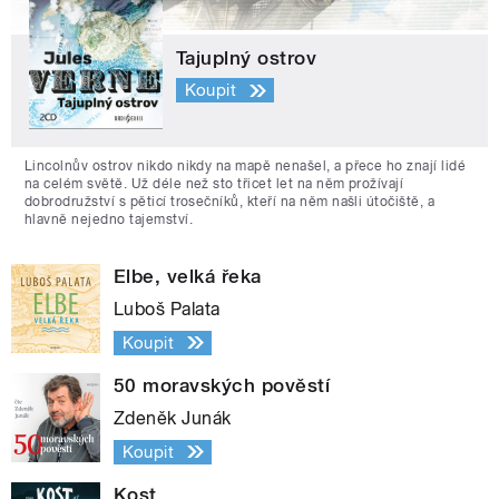
Tajuplný ostrov
Koupit
Lincolnův ostrov nikdo nikdy na mapě nenašel, a přece ho znají lidé
na celém světě. Už déle než sto třicet let na něm prožívají
dobrodružství s pěticí trosečníků, kteří na něm našli útočiště, a
hlavně nejedno tajemství.
Elbe, velká řeka
Luboš Palata
Koupit
50 moravských pověstí
Zdeněk Junák
Koupit
Kost