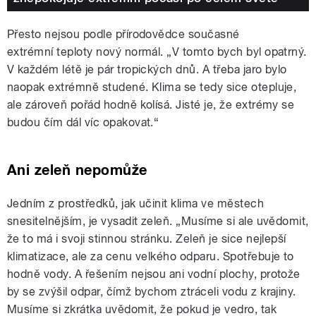
Přesto nejsou podle přírodovědce současné
extrémní teploty nový normál. „V tomto bych byl opatrný.
V každém létě je pár tropických dnů. A třeba jaro bylo
naopak extrémně studené. Klima se tedy sice otepluje,
ale zároveň pořád hodně kolísá. Jisté je, že extrémy se
budou čím dál víc opakovat.“
Ani zeleň nepomůže
Jedním z prostředků, jak učinit klima ve městech
snesitelnějším, je vysadit zeleň. „Musíme si ale uvědomit,
že to má i svoji stinnou stránku. Zeleň je sice nejlepší
klimatizace, ale za cenu velkého odparu. Spotřebuje to
hodně vody. A řešením nejsou ani vodní plochy, protože
by se zvýšil odpar, čímž bychom ztráceli vodu z krajiny.
Musíme si zkrátka uvědomit, že pokud je vedro, tak