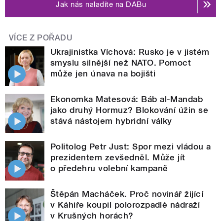
Jak nás naladíte na DABu
VÍCE Z POŘADU
Ukrajinistka Víchová: Rusko je v jistém
smyslu silnější než NATO. Pomoct
může jen únava na bojišti
Ekonomka Matesová: Báb al-Mandab
jako druhý Hormuz? Blokování úžin se
stává nástojem hybridní války
Politolog Petr Just: Spor mezi vládou a
prezidentem zevšedněl. Může jít
o předehru volební kampaně
Štěpán Macháček. Proč novinář žijící
v Káhiře koupil polorozpadlé nádraží
v Krušných horách?