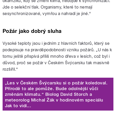
okamžiku, kdy se změní klima, nedojde k synchronizaci.
Jde o selekční tlak. Organismy, které to nemají
sesynchronizované, vymřou a nahradí je jiné.“
Požár jako dobrý sluha
Vysoké teploty jsou i jedním z hlavních faktorů, který se
podepisuje na pravděpodobnosti vzniku požárů. „U nás k
tomu ještě přispívá příliš mnoho dřeva v lesích, což byl i
důvod, proč se požár v Českém Švýcarsku tak masivně
rozšířil.“
„Les v Českém Švýcarsku si o požár koledoval.
Přírodě to ale pomůže. Bude odolnější vůči
změnám klimatu.“ Biolog David Storch a
meteorolog Michal Žák v hodinovém speciálu
Jak to vidí...