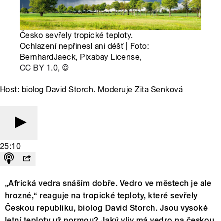
Česko sevřely tropické teploty.
Ochlazení nepřinesl ani déšť | Foto:
BernhardJaeck, Pixabay License,
CC BY 1.0
,
©
Host: biolog David Storch. Moderuje Zita Senková
25:10
„Africká vedra snáším dobře. Vedro ve městech je ale
hrozné,“ reaguje na tropické teploty, které sevřely
Českou republiku, biolog David Storch. Jsou vysoké
letní teploty už normou? Jaký vliv má vedro na českou