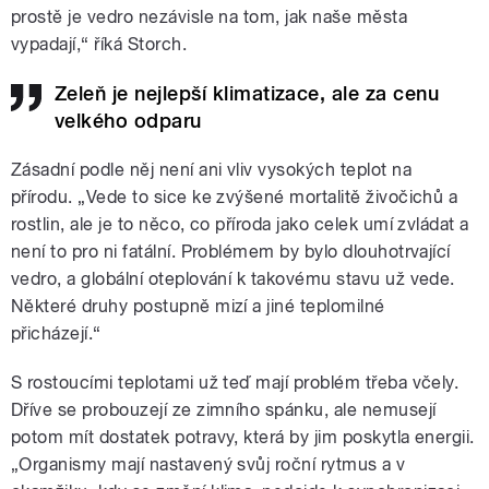
prostě je vedro nezávisle na tom, jak naše města
vypadají,“ říká Storch.
Zeleň je nejlepší klimatizace, ale za cenu
velkého odparu
Zásadní podle něj není ani vliv vysokých teplot na
přírodu. „Vede to sice ke zvýšené mortalitě živočichů a
rostlin, ale je to něco, co příroda jako celek umí zvládat a
není to pro ni fatální. Problémem by bylo dlouhotrvající
vedro, a globální oteplování k takovému stavu už vede.
Některé druhy postupně mizí a jiné teplomilné
přicházejí.“
S rostoucími teplotami už teď mají problém třeba včely.
Dříve se probouzejí ze zimního spánku, ale nemusejí
potom mít dostatek potravy, která by jim poskytla energii.
„Organismy mají nastavený svůj roční rytmus a v