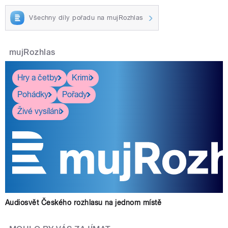
Všechny díly pořadu na mujRozhlas
mujRozhlas
Hry a četby
Krimi
Pohádky
Pořady
Živé vysílání
Audiosvět Českého rozhlasu na jednom místě