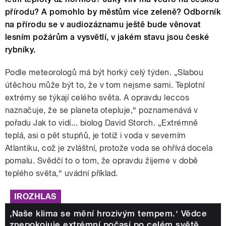
přírodu? A pomohlo by městům více zeleně? Odborník
na přírodu se v audiozáznamu ještě bude věnovat
lesním požárům a vysvětlí, v jakém stavu jsou české
rybníky.
Podle meteorologů má být horký celý týden.
„
Slabou
útěchou může být to, že v tom nejsme sami. Teplotní
extrémy se týkají celého světa. A opravdu leccos
naznačuje, že se planeta otepluje,
“
poznamenává v
pořadu Jak to vidí... biolog David Storch.
„
Extrémně
teplá, asi o pět stupňů, je totiž i voda v severním
Atlantiku, což je zvláštní, protože voda se ohřívá docela
pomalu. Svědčí to o tom, že opravdu žijeme v době
teplého světa,“ uvádní příklad.
IROZHLAS
‚Naše klima se mění hrozivým tempem.‘ Vědce
znepokojuje extrémní počasí po celém světě