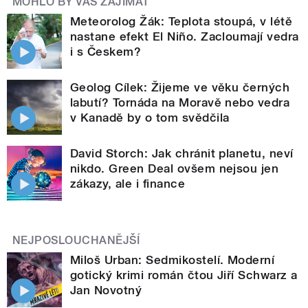
MOHLO BY VÁS ZAJÍMAT
Meteorolog Žák: Teplota stoupá, v létě
nastane efekt El Niño. Zacloumají vedra
i s Českem?
Geolog Cílek: Žijeme ve věku černých
labutí? Tornáda na Moravě nebo vedra
v Kanadě by o tom svědčila
David Storch: Jak chránit planetu, neví
nikdo. Green Deal ovšem nejsou jen
zákazy, ale i finance
NEJPOSLOUCHANĚJŠÍ
Miloš Urban: Sedmikostelí. Moderní
gotický krimi román čtou Jiří Schwarz a
Jan Novotný