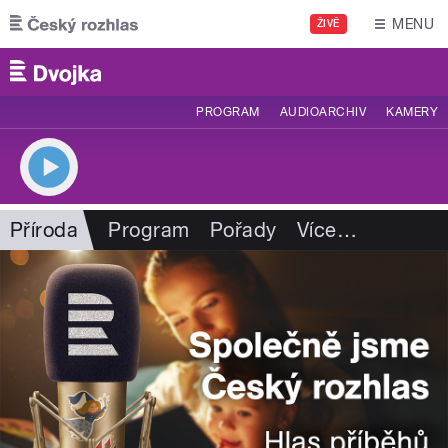
Přejít k hlavnímu obsahu
MENU
ŽIVĚ
PROGRAM
AUDIOARCHIV
KAMERY
Příroda
Program
Pořady
Více
…