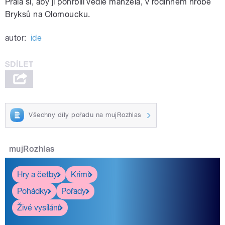
Přála si, aby ji pohřbili vedle manžela, v rodinném hrobě
Bryksů na Olomoucku.
autor:
ide
Všechny díly pořadu na mujRozhlas
mujRozhlas
Hry a četby
Krimi
Pohádky
Pořady
Živé vysílání