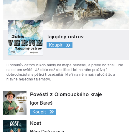
Tajuplný ostrov
Koupit
Lincolnův ostrov nikdo nikdy na mapě nenašel, a přece ho znají lidé
na celém světě. Už déle než sto třicet let na něm prožívají
dobrodružství s pěticí trosečníků, kteří na něm našli útočiště, a
hlavně nejedno tajemství.
Pověsti z Olomouckého kraje
Igor Bareš
Koupit
Kost
Bára Dočkalová