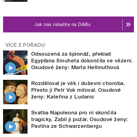
Jak nás naladíte na DABu
VÍCE Z POŘADU
Odsouzená za špionáž, překlad
Egypťana Sinuheta dokončila ve vězení.
Osudové ženy: Marta Hellmuthová
Rozděloval je věk i duševní choroba.
Přesto ji Petr Vok miloval. Osudové
ženy: Kateřina z Ludanic
Svatba Napoleona pro ni skončila
tragicky. Zabil ji požár. Osudové ženy:
Pavlína ze Schwarzenbergu