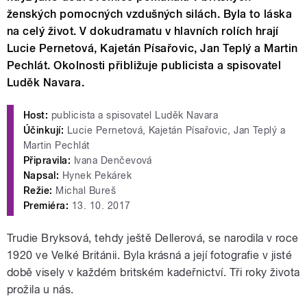
ženských pomocných vzdušných silách. Byla to láska
na celý život. V dokudramatu v hlavních rolích hrají
Lucie Pernetová, Kajetán Písařovic, Jan Teplý a Martin
Pechlát. Okolnosti přibližuje publicista a spisovatel
Luděk Navara.
Host:
publicista a spisovatel Luděk Navara
Účinkují:
Lucie Pernetová, Kajetán Písařovic, Jan Teplý a
Martin Pechlát
Připravila:
Ivana Denčevová
Napsal:
Hynek Pekárek
Režie:
Michal Bureš
Premiéra:
13. 10. 2017
Trudie Bryksová, tehdy ještě Dellerová, se narodila v roce
1920 ve Velké Británii. Byla krásná a její fotografie v jisté
době visely v každém britském kadeřnictví. Tři roky života
prožila u nás.