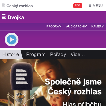
Přejít k hlavnímu obsahu
MENU
ŽIVĚ
PROGRAM
AUDIOARCHIV
KAMERY
Historie
Program
Pořady
Více
…