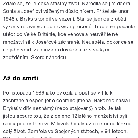
Zdálo se, že je čeká šťastný život. Narodila se jim dcera
Sonia a Josef byl váženým důstojníkem. Přišel ale únor
1948 a Bryks skončil ve vězení. Stal se jednou z obětí
vykonstruovaných politických procesů. Trudie se podařilo
utéct do Velké Británie, kde věnovala neuvěřitelné
množství sil k Josefově záchraně. Neuspěla, dokonce se
i o jeho smrti za mřížemi dověděla až s velkým
zpožděním. Skoro náhodou…
Až do smrti
Po listopadu 1989 jako by ožila a opět se vrhla k
záchraně alespoň jeho dobrého jména. Nakonec našla i
Bryksův dřív neznámý (nebo utajovaný) hrob. Je tak
jistou absurditou, že z celého 12letého manželství byli
spolu pouhé tři roky. Milovala ho ale až dojemnou láskou
celý život. Zemřela ve Spojených státech, v 91 letech.