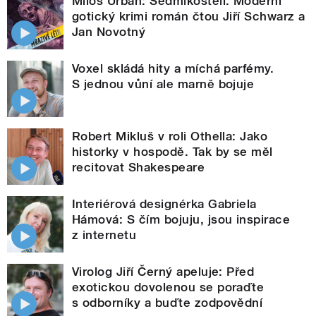
Miloš Urban: Sedmikostelí. Moderní
gotický krimi román čtou Jiří Schwarz a
Jan Novotný
Voxel skládá hity a míchá parfémy.
S jednou vůní ale marně bojuje
Robert Mikluš v roli Othella: Jako
historky v hospodě. Tak by se měl
recitovat Shakespeare
Interiérová designérka Gabriela
Hámová: S čím bojuju, jsou inspirace
z internetu
Virolog Jiří Černý apeluje: Před
exotickou dovolenou se poraďte
s odborníky a buďte zodpovědní