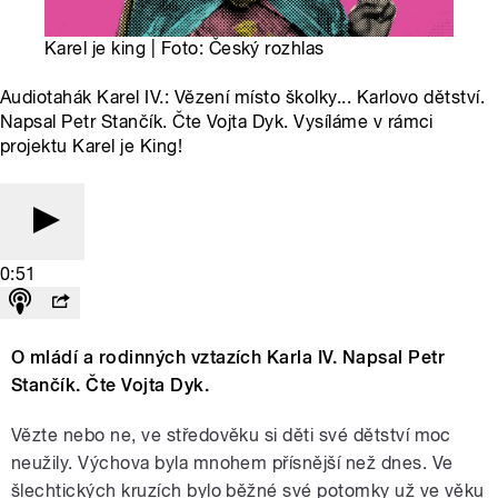
Karel je king | Foto: Český rozhlas
Audiotahák Karel IV.: Vězení místo školky... Karlovo dětství.
Napsal Petr Stančík. Čte Vojta Dyk. Vysíláme v rámci
projektu Karel je King!
0:51
O mládí a rodinných vztazích Karla IV. Napsal Petr
Stančík. Čte Vojta Dyk.
Vězte nebo ne, ve středověku si děti své dětství moc
neužily. Výchova byla mnohem přísnější než dnes. Ve
šlechtických kruzích bylo běžné své potomky už ve věku