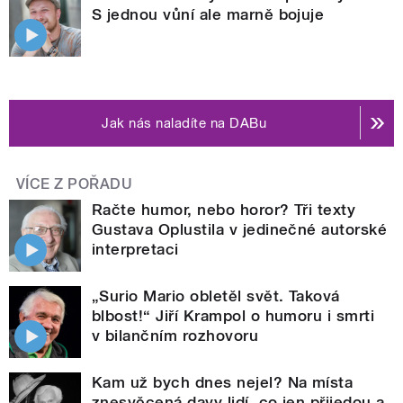
S jednou vůní ale marně bojuje
Jak nás naladíte na DABu
VÍCE Z POŘADU
Račte humor, nebo horor? Tři texty
Gustava Oplustila v jedinečné autorské
interpretaci
„Surio Mario obletěl svět. Taková
blbost!“ Jiří Krampol o humoru i smrti
v bilančním rozhovoru
Kam už bych dnes nejel? Na místa
znesvěcená davy lidí, co jen přijedou a