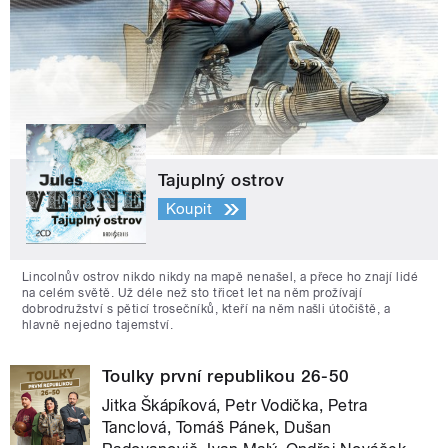
Tajuplný ostrov
Koupit
Lincolnův ostrov nikdo nikdy na mapě nenašel, a přece ho znají lidé
na celém světě. Už déle než sto třicet let na něm prožívají
dobrodružství s pěticí trosečníků, kteří na něm našli útočiště, a
hlavně nejedno tajemství.
Toulky první republikou 26-50
Jitka Škápíková, Petr Vodička, Petra
Tanclová, Tomáš Pánek, Dušan