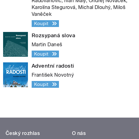
Radovanovič, Ivan Malý, Ondřej Nováček,
Karolína Stegurová, Michal Dlouhý, Miloš
Vaněček
Koupit
Rozsypaná slova
Martin Daneš
Koupit
Adventní radosti
František Novotný
Koupit
Český rozhlas
O nás