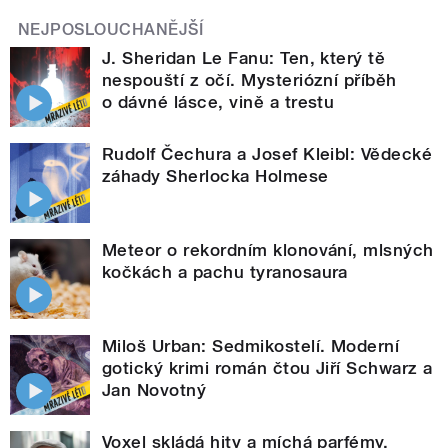
NEJPOSLOUCHANĚJŠÍ
J. Sheridan Le Fanu: Ten, který tě
nespouští z očí. Mysteriózní příběh
o dávné lásce, vině a trestu
Rudolf Čechura a Josef Kleibl: Vědecké
záhady Sherlocka Holmese
Meteor o rekordním klonování, mlsných
kočkách a pachu tyranosaura
Miloš Urban: Sedmikostelí. Moderní
gotický krimi román čtou Jiří Schwarz a
Jan Novotný
Voxel skládá hity a míchá parfémy.