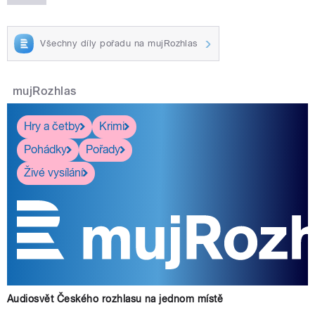
Všechny díly pořadu na mujRozhlas
mujRozhlas
Hry a četby
Krimi
Pohádky
Pořady
Živé vysílání
Audiosvět Českého rozhlasu na jednom místě