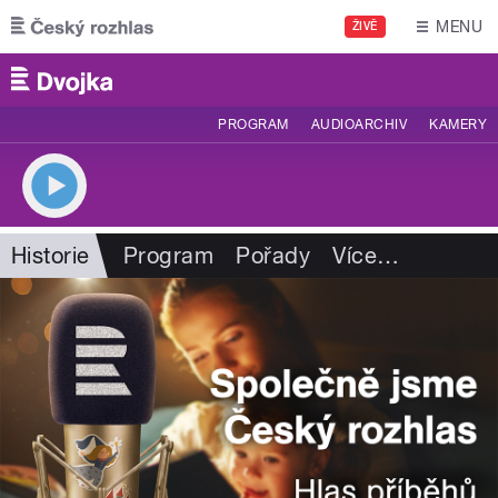
Přejít k hlavnímu obsahu
MENU
ŽIVĚ
PROGRAM
AUDIOARCHIV
KAMERY
Historie
Program
Pořady
Více
…